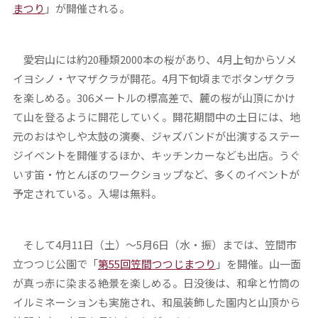
まつり
」が開催される。
愛宕山には約20種類2000本の桜があり、4月上旬からソメ
イヨシノ・ヤマザクラが開花。4月下旬頃までボタンザクラ
を楽しめる。306メートルの標高差で、麓の桜が山頂にかけ
て山を登るように開花していく。開花期間中の土日には、地
元のおはやしや太鼓の演奏、ジャズバンドが出演するステー
ジイベントを開催するほか、キッチンカーなども出店。うぐ
いす笛・竹とんぼのワークショップなど、多くのイベントが
予定されている。入場は無料。
そして4月11日（土）～5月6日（水・振）までは、笠間市
立つつじ公園で「
第55回笠間つつじまつり
」を開催。山一面
が真っ赤に染まる絶景を楽しめる。日没後は、和傘と竹筒の
イルミネーションも実施され、和風装飾した園内と山頂から