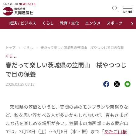
KK KYODO
KK KYODO
NEWS SITE
NEWS SITE
MENU
›
経済 / ビジネス
くらし
教育 / 文化
エンタメ
スポーツ
地
トップページ
お知らせ
トップ
›
くらし
›
春だって楽しい茨城県の笠間山 桜やつつじで目の保養
ニュース
くらし
春だって楽しい茨城県の笠間山 桜やつつじ
おすすめコンテンツ
で目の保養
2026.03.25 08:13
出版物
会社概要
茨城県の笠間というと、笠間の栗のモンブランや菊祭りな
ど、秋を思い浮かべる人が多いかもしれないが、春もさまざ
まな花を楽しめる場所が多い。笠間市の南西部にある愛宕山
では、3月28日（土）～5月6日（水・振）まで「
あたご山桜