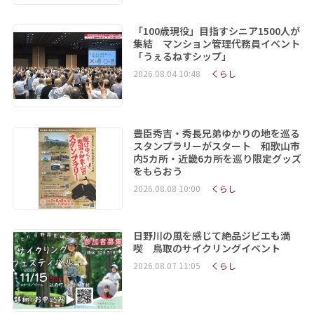
「100歳現役」目指すシニア1500人が
集結 マンション管理代務員イベント
「うぇるねすシップ」
2026.08.04 10:48
くらし
豊臣秀吉・秀長兄弟ゆかりの地を巡る
スタンプラリーがスタート 和歌山市
内5カ所・近畿6カ所を巡り限定グッズ
をもらおう
2026.08.08 10:00
くらし
日野川の風を感じて絶品ジビエも満
喫 鳥取のサイクリングイベント
2026.08.07 11:05
くらし