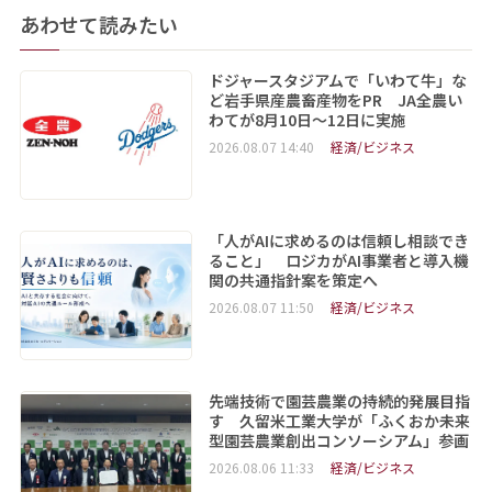
あわせて読みたい
ドジャースタジアムで「いわて牛」な
ど岩手県産農畜産物をPR JA全農い
わてが8月10日～12日に実施
2026.08.07 14:40
経済/ビジネス
「人がAIに求めるのは信頼し相談でき
ること」 ロジカがAI事業者と導入機
関の共通指針案を策定へ
2026.08.07 11:50
経済/ビジネス
先端技術で園芸農業の持続的発展目指
す 久留米工業大学が「ふくおか未来
型園芸農業創出コンソーシアム」参画
2026.08.06 11:33
経済/ビジネス