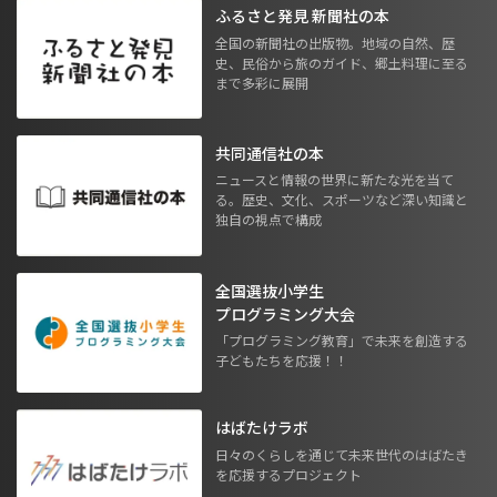
ふるさと発見 新聞社の本
全国の新聞社の出版物。地域の自然、歴
史、民俗から旅のガイド、郷土料理に至る
まで多彩に展開
共同通信社の本
ニュースと情報の世界に新たな光を当て
る。歴史、文化、スポーツなど深い知識と
独自の視点で構成
全国選抜小学生
プログラミング大会
「プログラミング教育」で未来を創造する
子どもたちを応援！！
はばたけラボ
日々のくらしを通じて未来世代のはばたき
を応援するプロジェクト