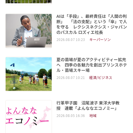
AIは「手段」、最終責任は「人間の判
断」 「法の支配」という「傘」で人
を守る レクシスネクシス・ジャパン
のパスカル ロズィエ社長
2026.08.07 10:23
キーパーソン
夏の苗場が夏のアクティビティー拡充
へ 四季の各魅力を創出プリンスホテ
ル・苗場スキー場
2026.08.07 10:21
経済/ビジネス
行革甲子園 沼尾波子 東洋大学教
授 連載「よんななエコノミー」
2026.08.05 16:36
地域