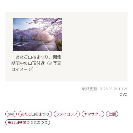
「あたご山桜まつり」開催
期間中の山頂付近（※写真
はイメージ）
最終更新: 2026.03.25 10:24
OVO
ovo
あたご山桜まつり
ソメイヨシノ
ヤマザクラ
笠間
第55回笠間つつじまつり