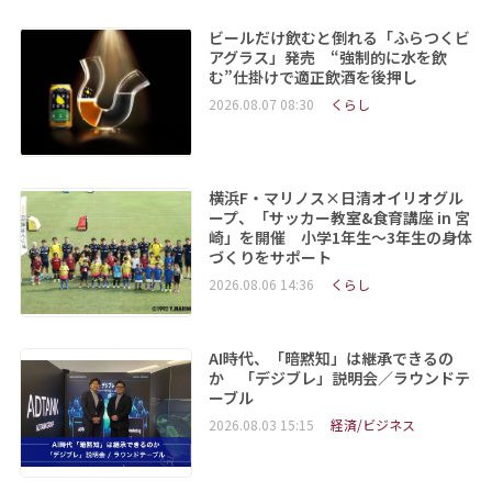
ビールだけ飲むと倒れる「ふらつくビ
アグラス」発売 “強制的に水を飲
む”仕掛けで適正飲酒を後押し
2026.08.07 08:30
くらし
横浜F・マリノス×日清オイリオグル
ープ、「サッカー教室&食育講座 in 宮
崎」を開催 小学1年生～3年生の身体
づくりをサポート
2026.08.06 14:36
くらし
AI時代、「暗黙知」は継承できるの
か 「デジブレ」説明会／ラウンドテ
ーブル
2026.08.03 15:15
経済/ビジネス