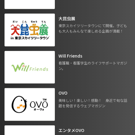
大昆虫展
東京スカイツリータウンにて開催。子ども
も大人もみんなで楽しめる企画が満載！
Will Friends
看護職・看護学生のライフサポートマガジ
ン。
OVO
美味しい！楽しい！感動！ 身近で旬な話
題を発信するウェブマガジン
エンタメOVO