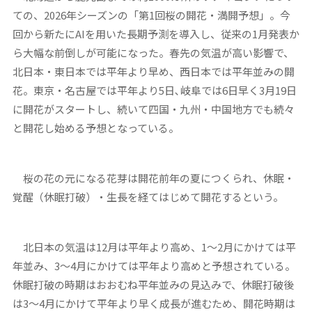
ての、2026年シーズンの「第1回桜の開花・満開予想」。今
回から新たにAIを用いた長期予測を導入し、従来の1月発表か
ら大幅な前倒しが可能になった。春先の気温が高い影響で、
北日本・東日本では平年より早め、西日本では平年並みの開
花。東京・名古屋では平年より5日､岐阜では6日早く3月19日
に開花がスタートし、続いて四国・九州・中国地方でも続々
と開花し始める予想となっている。
桜の花の元になる花芽は開花前年の夏につくられ、休眠・
覚醒（休眠打破）・生長を経てはじめて開花するという。
北日本の気温は12月は平年より高め、1～2月にかけては平
年並み、3～4月にかけては平年より高めと予想されている。
休眠打破の時期はおおむね平年並みの見込みで、休眠打破後
は3～4月にかけて平年より早く成長が進むため、開花時期は