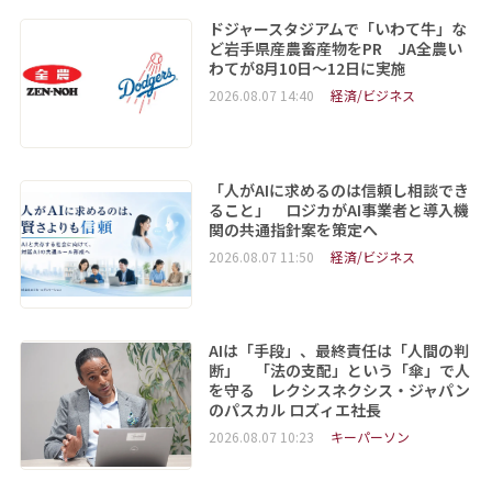
ドジャースタジアムで「いわて牛」な
ど岩手県産農畜産物をPR JA全農い
わてが8月10日～12日に実施
2026.08.07 14:40
経済/ビジネス
「人がAIに求めるのは信頼し相談でき
ること」 ロジカがAI事業者と導入機
関の共通指針案を策定へ
2026.08.07 11:50
経済/ビジネス
AIは「手段」、最終責任は「人間の判
断」 「法の支配」という「傘」で人
を守る レクシスネクシス・ジャパン
のパスカル ロズィエ社長
2026.08.07 10:23
キーパーソン