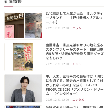
新着情報
LVに敗訴して人気が出た ミルクティ
ーブランド 【野村義樹✕リアルワ
ールド】
2025.12.21 12:00
コラム
豊臣秀吉・秀長兄弟ゆかりの地を巡る
スタンプラリーがスタート 和歌山市
内5カ所・近畿6カ所を巡り限定グッズ
をもらおう
2025.12.21 12:00
くらし
中川大志、三谷幸喜の最新作は「現代
にも通ずる、過去の出来事として片付
けられないもの」を描く PARCO
PRODUCE 2026「アメリカン・ドリー
ム」【インタビュー】
2025.12.21 12:00
エンタメ
始球式の杉谷拳士さん、野球に熱い思