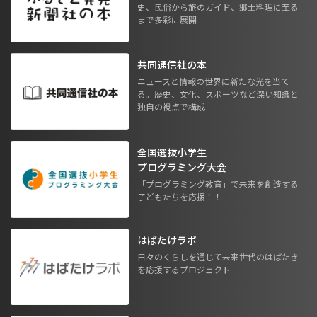
史、民俗から旅のガイド、郷土料理に至る
まで多彩に展開
共同通信社の本
ニュースと情報の世界に新たな光を当て
る。歴史、文化、スポーツなど深い知識と
独自の視点で構成
全国選抜小学生
プログラミング大会
「プログラミング教育」で未来を創造する
子どもたちを応援！！
はばたけラボ
日々のくらしを通じて未来世代のはばたき
を応援するプロジェクト