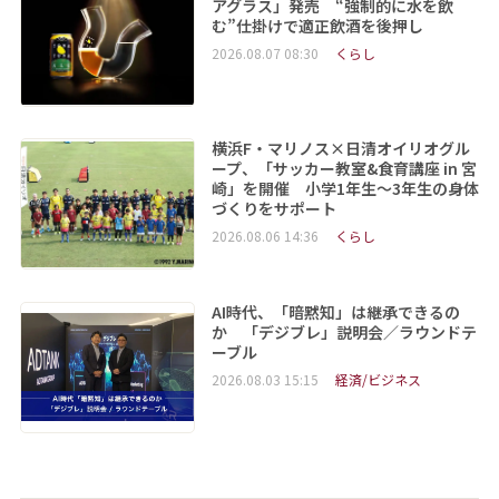
アグラス」発売 “強制的に水を飲
む”仕掛けで適正飲酒を後押し
2026.08.07 08:30
くらし
横浜F・マリノス×日清オイリオグル
ープ、「サッカー教室&食育講座 in 宮
崎」を開催 小学1年生～3年生の身体
づくりをサポート
2026.08.06 14:36
くらし
AI時代、「暗黙知」は継承できるの
か 「デジブレ」説明会／ラウンドテ
ーブル
2026.08.03 15:15
経済/ビジネス