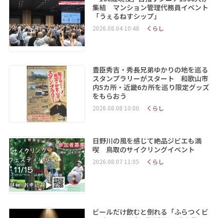
集結 マンション管理代務員イベント
「うぇるねすシップ」
2026.08.04 10:48
くらし
豊臣秀吉・秀長兄弟ゆかりの地を巡る
スタンプラリーがスタート 和歌山市
内5カ所・近畿6カ所を巡り限定グッズ
をもらおう
2026.08.08 10:00
くらし
日野川の風を感じて絶品ジビエも満
喫 鳥取のサイクリングイベント
2026.08.07 11:05
くらし
ビールだけ飲むと倒れる「ふらつくビ