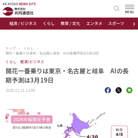
KK KYODO
KK KYODO
NEWS SITE
NEWS SITE
MENU
›
経済 / ビジネス
くらし
教育 / 文化
エンタメ
スポーツ
地
トップページ
お知らせ
トップ
›
くらし
›
開花一番乗りは東京・名古屋と岐阜 AIの長期予測は3月19日
ニュース
くらし
経済/ビジネス
開花一番乗りは東京・名古屋と岐阜 AIの長
おすすめコンテンツ
期予測は3月19日
出版物
2025.12.21 12:00
会社概要