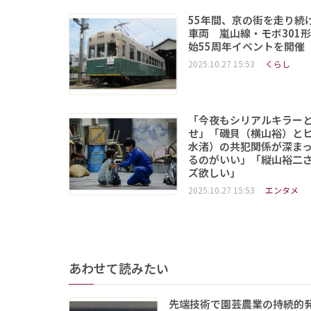
55年間、京の街を走り続
車両 嵐山線・モボ301
始55周年イベントを開催
2025.10.27 15:53
くらし
「今夜もシリアルキラー
せ」「磯貝（横山裕）と
水渚）の共犯関係が深ま
るのがいい」「縦山裕二
ズ欲しい」
2025.10.27 15:53
エンタメ
あわせて読みたい
先端技術で園芸農業の持続的