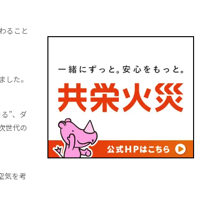
わること
ました。
る”、ダ
次世代の
空気を考