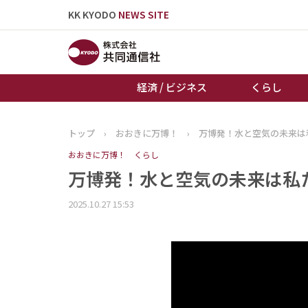
KK KYODO
NEWS SITE
経済 / ビジネス
くらし
トップ
›
おおきに万博！
›
万博発！水と空気の未来は
トップページ
おおきに万博！
くらし
お知らせ
万博発！水と空気の未来は私
2025.10.27 15:53