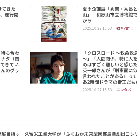
けてきた
夏季企画展「秀吉・秀長
形、運行開
山」 和歌山市立博物館で
から
2025.10.27 15:53
教育/文化
と待ち合わ
「クロスロード ～救命救
ヒナタ（関
～」「人間関係、特に人
ってきてい
のはすごく難しいと感じ
さんのグッ
英一郎さんが『刑事面に
言われたことがある』って
あ2時間ドラマの帝王だも
2025.10.27 15:53
エンタメ
発展目指す 久留米工業大学が「ふくおか未来型園芸農業創出コン