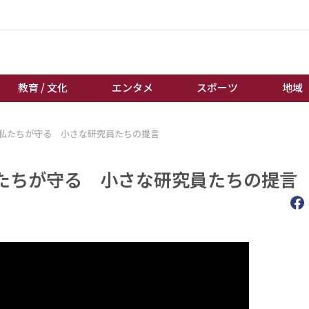
教育 / 文化
エンタメ
スポーツ
地域
私たちが守る 小さな研究員たちの提言
経済 / ビジネス
誰もが輝いて働く社会へ
くらし
天皇杯サッカー
たちが守る 小さな研究員たちの提言
教育 / 文化
オートレース
エンタメ
競輪
スポーツ
ボートレース
地域
棋王戦
キーパーソン
女流本因坊戦