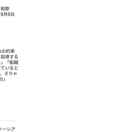
と和歌
8月8日
急の約束
を指導する
た」「船越
似ていると
、そりゃ
の」
ソーシア