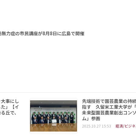
無力症の市民講座が8月8日に広島で開催
を大事にし
先端技術で園芸農業の持
した」【イ
指す 久留米工業大学が
降る丘で、
未来型園芸農業創出コン
ム」参画
2025.10.27 15:53
経済/ビジネ