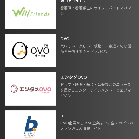
Will Friends
看護職・看護学生のライフサポートマガジ
ン。
OVO
美味しい！楽しい！感動！ 身近で旬な話
題を発信するウェブマガジン
エンタメOVO
ドラマ・映画・舞台・音楽などのニュース
を届けるエンターテインメント・ウェブマ
ガジン
b.
BtoB企業からBtoC企業まで。全てのビジネ
スマン必見の情報サイト