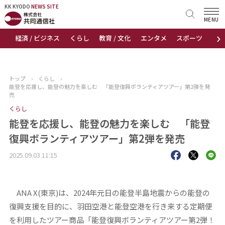
KK KYODO
KK KYODO
NEWS SITE
NEWS SITE
MENU
›
経済 / ビジネス
くらし
教育 / 文化
エンタメ
スポーツ
地
トップページ
お知らせ
トップ
›
くらし
›
能登を応援し、能登の魅力を楽しむ 「能登復興ボランティアツアー」第2弾を発
ニュース
売
くらし
おすすめコンテンツ
能登を応援し、能登の魅力を楽しむ 「能登
復興ボランティアツアー」第2弾を発売
出版物
2025.09.03 11:15
会社概要
ANA X(東京)は、2024年元日の能登半島地震からの能登の
復興支援を目的に、羽田空港と能登空港を行き来する定期便
を利用したツアー商品「能登復興ボランティアツアー第2弾！