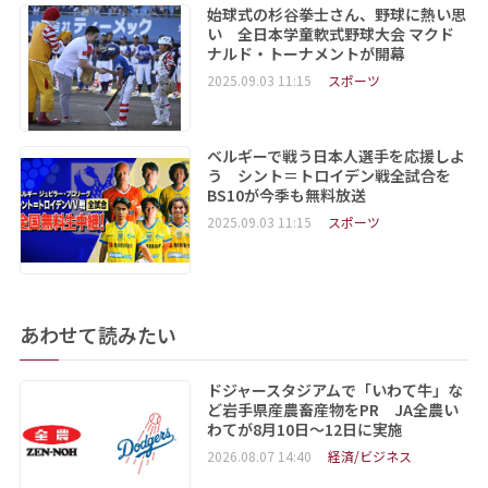
始球式の杉谷拳士さん、野球に熱い思
い 全日本学童軟式野球大会 マクド
ナルド・トーナメントが開幕
2025.09.03 11:15
スポーツ
ベルギーで戦う日本人選手を応援しよ
う シント＝トロイデン戦全試合を
BS10が今季も無料放送
2025.09.03 11:15
スポーツ
あわせて読みたい
ドジャースタジアムで「いわて牛」な
ど岩手県産農畜産物をPR JA全農い
わてが8月10日～12日に実施
2026.08.07 14:40
経済/ビジネス