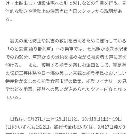
け・土砂出し・仮設住宅への引っ越しなどの作業を行う。具
体的な動きや活動上の注意点は当日スタッフから説明があ
る。
震災の風化防止や災害の教訓を伝えるために運行している
「のと鉄道 語り部列車」への乗車では、七尾駅から穴水駅ま
での約50分、車窓からの景色を眺めながら被災者の声に耳を
傾ける。 また、復興する能登を楽しむ企画として、輪島塗
の伝統工芸体験や日本海の美しい景観と能登半島のおいしい
特産物が楽しめる能登食祭市場の散策、能登ワイナリーの見
学などを用意。能登への思いが込められたツアー内容となっ
ている。
日程は、9月27日(土)～28日(日)と、10月18日(土)～19日
(日)のいずれも1泊2日。旅行代金(税込み)は、9月27日発が3