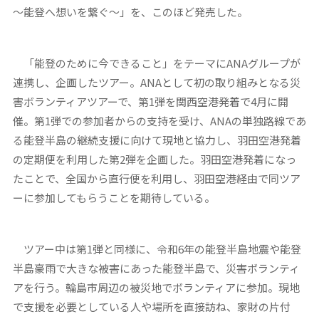
～能登へ想いを繋ぐ～」を、このほど発売した。
「能登のために今できること」をテーマにANAグループが
連携し、企画したツアー。ANAとして初の取り組みとなる災
害ボランティアツアーで、第1弾を関西空港発着で4月に開
催。第1弾での参加者からの支持を受け、ANAの単独路線であ
る能登半島の継続支援に向けて現地と協力し、羽田空港発着
の定期便を利用した第2弾を企画した。羽田空港発着になっ
たことで、全国から直行便を利用し、羽田空港経由で同ツア
ーに参加してもらうことを期待している。
ツアー中は第1弾と同様に、令和6年の能登半島地震や能登
半島豪雨で大きな被害にあった能登半島で、災害ボランティ
アを行う。輪島市周辺の被災地でボランティアに参加。現地
で支援を必要としている人や場所を直接訪ね、家財の片付