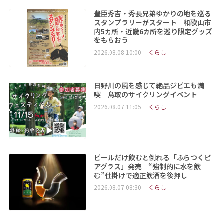
豊臣秀吉・秀長兄弟ゆかりの地を巡る
スタンプラリーがスタート 和歌山市
内5カ所・近畿6カ所を巡り限定グッズ
をもらおう
2026.08.08 10:00
くらし
日野川の風を感じて絶品ジビエも満
喫 鳥取のサイクリングイベント
2026.08.07 11:05
くらし
ビールだけ飲むと倒れる「ふらつくビ
アグラス」発売 “強制的に水を飲
む”仕掛けで適正飲酒を後押し
2026.08.07 08:30
くらし