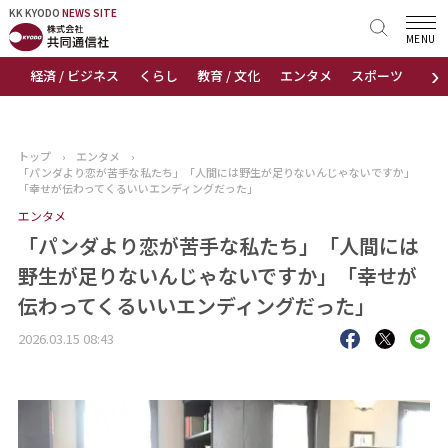
KK KYODO
KK KYODO
NEWS SITE
NEWS SITE
MENU
›
経済 / ビジネス
くらし
教育 / 文化
エンタメ
スポーツ
地
トップページ
お知らせ
トップ
›
エンタメ
›
「パンダより恋が苦手な私たち」「人間には野生が足りないんじゃないですか」
ニュース
「幸せが伝わってくるいいエンディングだった」
エンタメ
おすすめコンテンツ
「パンダより恋が苦手な私たち」「人間には
野生が足りないんじゃないですか」「幸せが
出版物
伝わってくるいいエンディングだった」
会社概要
2026.03.15 08:43