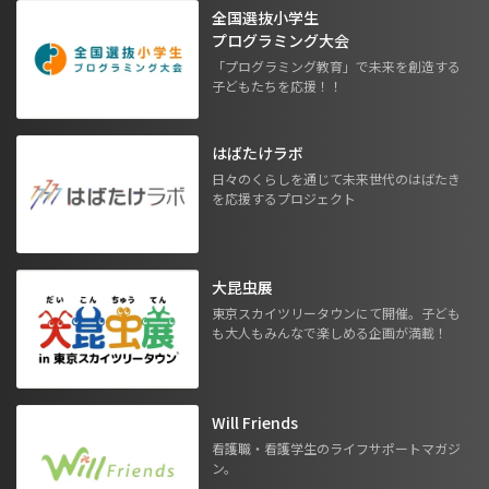
全国選抜小学生
プログラミング大会
「プログラミング教育」で未来を創造する
子どもたちを応援！！
はばたけラボ
日々のくらしを通じて未来世代のはばたき
を応援するプロジェクト
大昆虫展
東京スカイツリータウンにて開催。子ども
も大人もみんなで楽しめる企画が満載！
Will Friends
看護職・看護学生のライフサポートマガジ
ン。