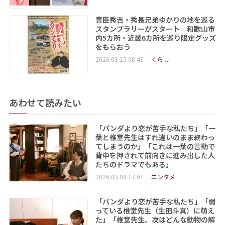
豊臣秀吉・秀長兄弟ゆかりの地を巡る
スタンプラリーがスタート 和歌山市
内5カ所・近畿6カ所を巡り限定グッズ
をもらおう
2026.03.15 08:43
くらし
あわせて読みたい
「パンダより恋が苦手な私たち」「一
葉と椎堂先生はすれ違いのまま終わっ
てしまうのか」「これは一葉の言動で
背中を押されて前向きに進み出した人
たちのドラマでもある」
2026.03.08 17:01
エンタメ
「パンダより恋が苦手な私たち」「弱
っている椎堂先生（生田斗真）に萌え
た」「椎堂先生、次はどんな動物の解