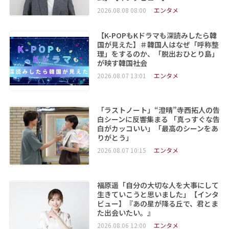
2026.08.08 08:00
エンタメ
【K-POPもKドラマも深読みしたら韓
国が見えた】＃韓国人はなぜ「呼称整
理」をするのか、「脱出おひとり島」
が映す韓国社会
2026.08.07 13:01
エンタメ
「ラストノート」“澄晴”寺西拓人の告
白シーンに反響集まる 「真っすぐな告
白がカッコいい」「最高のシーンをあ
りがとう」
2026.08.07 10:15
エンタメ
福原遥「自分の大切な人を大事にして
生きていこうと思いました」【インタ
ビュー】『あの星が降る丘で、君とま
た出会いたい。』
2026.08.06 12:00
エンタメ