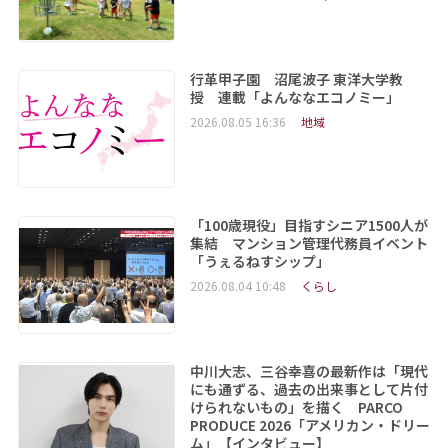
行革甲子園 沼尾波子 東洋大学教
授 連載「よんななエコノミー」
2026.08.05 16:36
地域
「100歳現役」目指すシニア1500人が
集結 マンション管理代務員イベント
「うぇるねすシップ」
2026.08.04 10:48
くらし
中川大志、三谷幸喜の最新作は「現代
にも通ずる、過去の出来事として片付
けられないもの」を描く PARCO
PRODUCE 2026「アメリカン・ドリー
ム」【インタビュー】