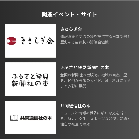
関連イベント・サイト
きさらぎ会
情報収集と交流の場を提供する日本で最も
歴史ある会員制の講演会組織
ふるさと発見 新聞社の本
全国の新聞社の出版物。地域の自然、歴
史、民俗から旅のガイド、郷土料理に至る
まで多彩に展開
共同通信社の本
ニュースと情報の世界に新たな光を当て
る。歴史、文化、スポーツなど深い知識と
独自の視点で構成