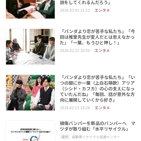
説をしてくれるんだろう」
2026.03.01 11:12
エンタメ
「パンダより恋が苦手な私たち」「今
回は椎堂先生が変人だとは思えなかっ
た」「一葉、もうひと押し！」
2026.02.22 20:50
エンタメ
「パンダより恋が苦手な私たち」「い
つの間にか一葉（上白石萌歌）アリア
（シシド・カフカ）の心の支えになっ
ていたんだね」「毎回、話が意外な方
向に展開していくから好き」
2026.02.15 18:26
エンタメ
損傷バンパーを新品のバンパーへ マ
ツダが取り組む「水平リサイクル」
提供
自動車リサイクル促進センター