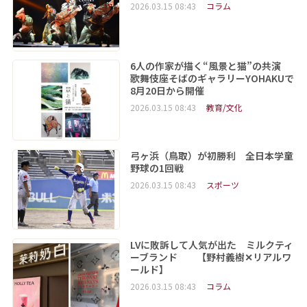
2026.03.15 08:43
コラム
6人の作家が描く“風景と猫”の共演
歌舞伎座そばのギャラリーYOHAKUで
8月20日から開催
2026.03.15 08:43
教育/文化
弓ヶ浜（鳥取）が初勝利 全日本学童
野球の1回戦
2026.03.15 08:43
スポーツ
LVに敗訴して人気が出た ミルクティ
ーブランド 【野村義樹✕リアルワ
ールド】
2026.03.15 08:43
コラム