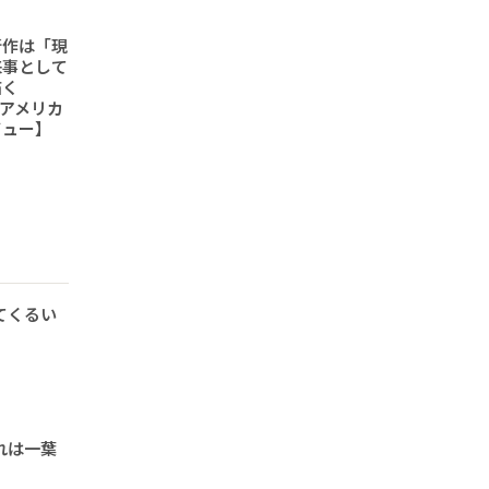
新作は「現
来事として
描く
6「アメリカ
ビュー】
てくるい
れは一葉