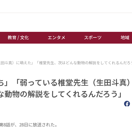
教育 / 文化
エンタメ
スポーツ
地域
経済 / ビジネス
誰もが輝いて働く社会へ
生田斗真）に萌えた」「椎堂先生、次はどんな動物の解説をしてくれるんだろ
くらし
天皇杯サッカー
教育 / 文化
オートレース
ち」「弱っている椎堂先生（生田斗真
エンタメ
競輪
な動物の解説をしてくれるんだろう」
スポーツ
ボートレース
地域
棋王戦
キーパーソン
女流本因坊戦
8話が、28日に放送された。