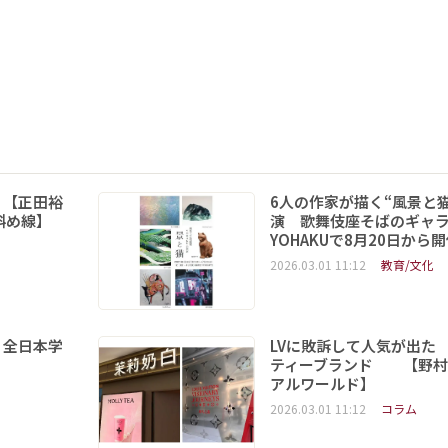
 【正田裕
6人の作家が描く“風景と
斜め線】
演 歌舞伎座そばのギャ
YOHAKUで8月20日から
2026.03.01 11:12
教育/文化
 全日本学
LVに敗訴して人気が出た
ティーブランド 【野村
アルワールド】
2026.03.01 11:12
コラム