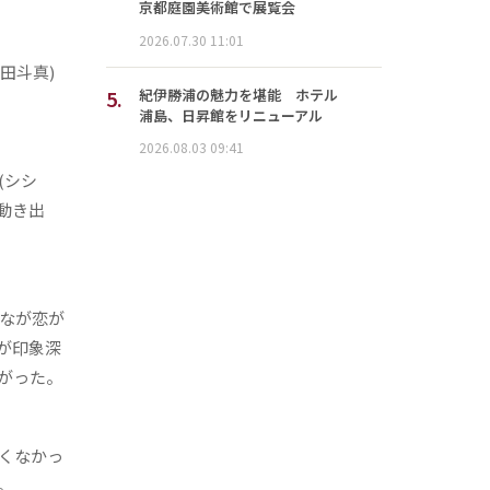
京都庭園美術館で展覧会
2026.07.30 11:01
田斗真)
5.
紀伊勝浦の魅力を堪能 ホテル
浦島、日昇館をリニューアル
2026.08.03 09:41
(シシ
動き出
なが恋が
が印象深
がった。
くなかっ
。