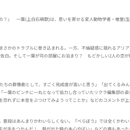
？」 一葉(上白石萌歌)は、思いを寄せる変人動物学者・椎堂(生
さかのトラブルに巻き込まれる。一方、不倫疑惑に揺れるアリア
に告白。そして一葉が司の部屋にお泊まり？ もどかしい2人の恋が
たちの群像劇として、すごく完成度が高いと思う」「出てくるみん
「一葉のピンチに一丸となって協力し合っていたリクラ編集部の姿
を恐れずに本音をぶつけてみようってことか」などのコメントが上
。普段はあんまりかわいらしくない。『べらぼう』では全くかわい
生が手をつかんだ！ 熱が出た時の本心やばい」などの声もあった