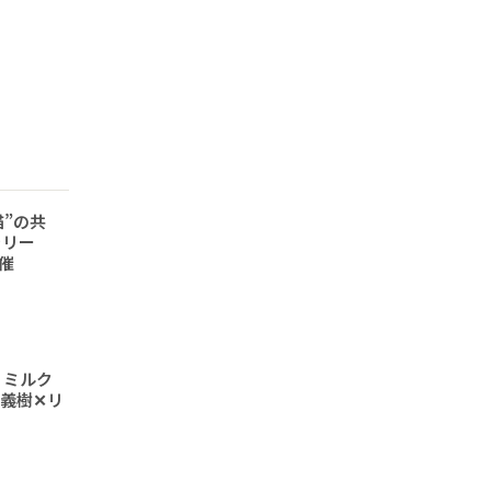
猫”の共
ラリー
開催
 ミルク
義樹✕リ