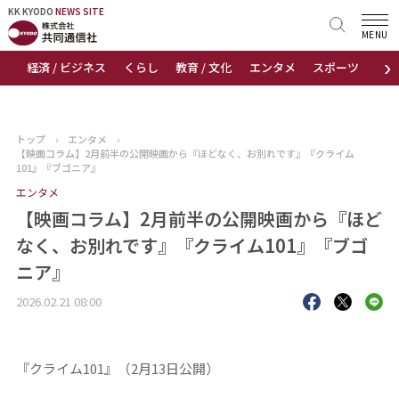
KK KYODO
KK KYODO
NEWS SITE
NEWS SITE
MENU
›
経済 / ビジネス
くらし
教育 / 文化
エンタメ
スポーツ
地
トップページ
お知らせ
トップ
›
エンタメ
›
【映画コラム】2月前半の公開映画から『ほどなく、お別れです』『クライム
ニュース
101』『ブゴニア』
エンタメ
おすすめコンテンツ
【映画コラム】2月前半の公開映画から『ほど
なく、お別れです』『クライム101』『ブゴ
出版物
ニア』
会社概要
2026.02.21 08:00
『クライム101』（2月13日公開）