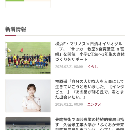
新着情報
横浜F・マリノス×日清オイリオグル
ープ、「サッカー教室&食育講座 in 宮
崎」を開催 小学1年生～3年生の身体
づくりをサポート
2026.02.21 08:00
くらし
福原遥「自分の大切な人を大事にして
生きていこうと思いました」【インタ
ビュー】『あの星が降る丘で、君とま
た出会いたい。』
2026.02.21 08:00
エンタメ
先端技術で園芸農業の持続的発展目指
す 久留米工業大学が「ふくおか未来
型園芸農業創出コンソーシアム」参画