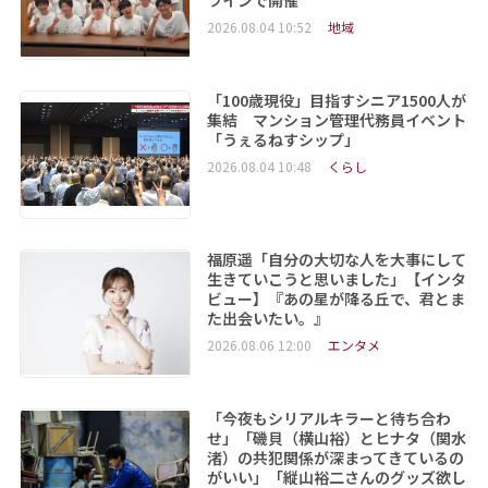
2026.08.04 10:52
地域
「100歳現役」目指すシニア1500人が
集結 マンション管理代務員イベント
「うぇるねすシップ」
2026.08.04 10:48
くらし
福原遥「自分の大切な人を大事にして
生きていこうと思いました」【インタ
ビュー】『あの星が降る丘で、君とま
た出会いたい。』
2026.08.06 12:00
エンタメ
「今夜もシリアルキラーと待ち合わ
せ」「磯貝（横山裕）とヒナタ（関水
渚）の共犯関係が深まってきているの
がいい」「縦山裕二さんのグッズ欲し