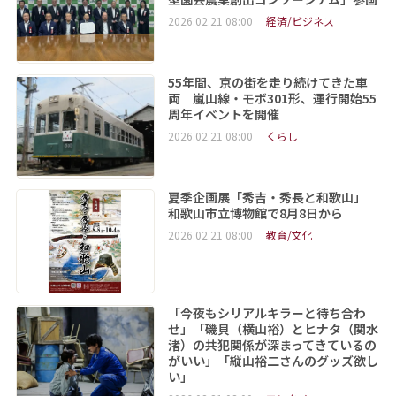
2026.02.21 08:00
経済/ビジネス
55年間、京の街を走り続けてきた車
両 嵐山線・モボ301形、運行開始55
周年イベントを開催
2026.02.21 08:00
くらし
夏季企画展「秀吉・秀長と和歌山」
和歌山市立博物館で8月8日から
2026.02.21 08:00
教育/文化
「今夜もシリアルキラーと待ち合わ
せ」「磯貝（横山裕）とヒナタ（関水
渚）の共犯関係が深まってきているの
がいい」「縦山裕二さんのグッズ欲し
い」