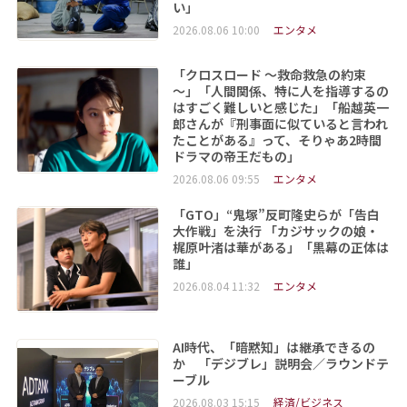
い」
2026.08.06 10:00
エンタメ
「クロスロード ～救命救急の約束
～」「人間関係、特に人を指導するの
はすごく難しいと感じた」「船越英一
郎さんが『刑事面に似ていると言われ
たことがある』って、そりゃあ2時間
ドラマの帝王だもの」
2026.08.06 09:55
エンタメ
「GTO」“鬼塚”反町隆史らが「告白
大作戦」を決行 「カジサックの娘・
梶原叶渚は華がある」「黒幕の正体は
誰」
2026.08.04 11:32
エンタメ
AI時代、「暗黙知」は継承できるの
か 「デジブレ」説明会／ラウンドテ
ーブル
2026.08.03 15:15
経済/ビジネス