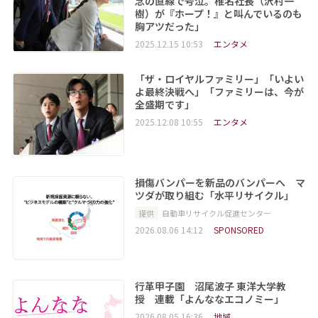
念の直線で号泣。椎名社長（沢村一
樹）が『ホープ！』と叫んでいるのも
胸アツだった」
2025.12.15 10:53
エンタメ
「ザ・ロイヤルファミリー」「いよい
よ最終決戦へ」「ファミリーは、今が
全盛期です」
2025.12.08 10:55
エンタメ
損傷バンパーを新品のバンパーへ マ
ツダが取り組む「水平リサイクル」
提供
自動車リサイクル促進センター
2026.08.06 14:12
SPONSORED
行革甲子園 沼尾波子 東洋大学教
授 連載「よんななエコノミー」
2026.08.05 16:36
地域