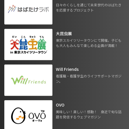
日々のくらしを通じて未来世代のはばたき
を応援するプロジェクト
大昆虫展
東京スカイツリータウンにて開催。子ども
も大人もみんなで楽しめる企画が満載！
Will Friends
看護職・看護学生のライフサポートマガジ
ン。
OVO
美味しい！楽しい！感動！ 身近で旬な話
題を発信するウェブマガジン