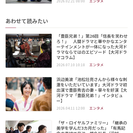
2026.02.21 08:00
エンタメ
あわせて読みたい
「豊臣兄弟！」第26回「信長を笑わせ
ろ！」 人間ドラマと華やかなエンタ
ーテインメントが一体になった大河ド
ラマならではのエピソード【大河ドラ
マコラム】
2026.07.10 10:18
エンタメ
浜辺美波「池松壮亮さんから様々な刺
激をいただいています」大河ドラマ初
出演で豊臣秀吉の妻・寧々を好演【大
河ドラマ「豊臣兄弟！」インタビュ
ー】
2026.04.11 12:00
エンタメ
「ザ・ロイヤルファミリー」「継承の
美学を学んだ3カ月だった」「有馬記