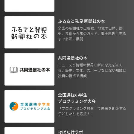
ふるさと発見 新聞社の本
全国の新聞社の出版物。地域の自然、歴
史、民俗から旅のガイド、郷土料理に至る
まで多彩に展開
共同通信社の本
ニュースと情報の世界に新たな光を当て
る。歴史、文化、スポーツなど深い知識と
独自の視点で構成
全国選抜小学生
プログラミング大会
「プログラミング教育」で未来を創造する
子どもたちを応援！！
はばたけラボ