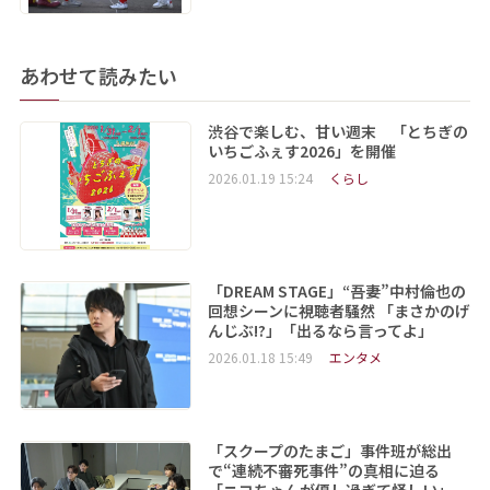
あわせて読みたい
渋谷で楽しむ、甘い週末 「とちぎの
いちごふぇす2026」を開催
2026.01.19 15:24
くらし
「DREAM STAGE」“吾妻”中村倫也の
回想シーンに視聴者騒然 「まさかのげ
んじぶ!?」「出るなら言ってよ」
2026.01.18 15:49
エンタメ
「スクープのたまご」事件班が総出
で“連続不審死事件”の真相に迫る
「ニコちゃんが優し過ぎて怪しい」