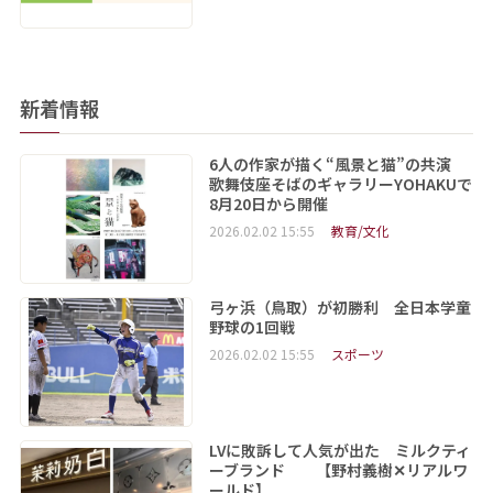
新着情報
6人の作家が描く“風景と猫”の共演
歌舞伎座そばのギャラリーYOHAKUで
8月20日から開催
2026.02.02 15:55
教育/文化
弓ヶ浜（鳥取）が初勝利 全日本学童
野球の1回戦
2026.02.02 15:55
スポーツ
LVに敗訴して人気が出た ミルクティ
ーブランド 【野村義樹✕リアルワ
ールド】