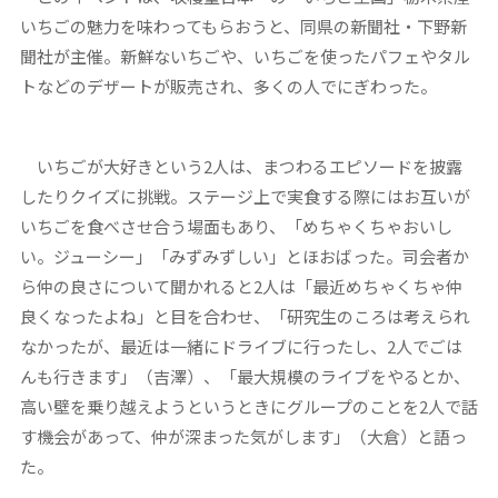
いちごの魅力を味わってもらおうと、同県の新聞社・下野新
聞社が主催。新鮮ないちごや、いちごを使ったパフェやタル
トなどのデザートが販売され、多くの人でにぎわった。
いちごが大好きという2人は、まつわるエピソードを披露
したりクイズに挑戦。ステージ上で実食する際にはお互いが
いちごを食べさせ合う場面もあり、「めちゃくちゃおいし
い。ジューシー」「みずみずしい」とほおばった。司会者か
ら仲の良さについて聞かれると2人は「最近めちゃくちゃ仲
良くなったよね」と目を合わせ、「研究生のころは考えられ
なかったが、最近は一緒にドライブに行ったし、2人でごは
んも行きます」（吉澤）、「最大規模のライブをやるとか、
高い壁を乗り越えようというときにグループのことを2人で話
す機会があって、仲が深まった気がします」（大倉）と語っ
た。