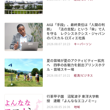
AIは「手段」、最終責任は「人間の判
断」 「法の支配」という「傘」で人
を守る レクシスネクシス・ジャパン
のパスカル ロズィエ社長
2026.08.07 10:23
キーパーソン
夏の苗場が夏のアクティビティー拡充
へ 四季の各魅力を創出プリンスホテ
ル・苗場スキー場
2026.08.07 10:21
経済/ビジネス
行革甲子園 沼尾波子 東洋大学教
授 連載「よんななエコノミー」
2026.08.05 16:36
地域