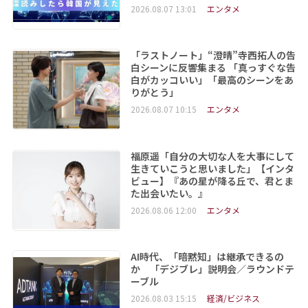
2026.08.07 13:01
エンタメ
「ラストノート」“澄晴”寺西拓人の告
白シーンに反響集まる 「真っすぐな告
白がカッコいい」「最高のシーンをあ
りがとう」
2026.08.07 10:15
エンタメ
福原遥「自分の大切な人を大事にして
生きていこうと思いました」【インタ
ビュー】『あの星が降る丘で、君とま
た出会いたい。』
2026.08.06 12:00
エンタメ
AI時代、「暗黙知」は継承できるの
か 「デジブレ」説明会／ラウンドテ
ーブル
2026.08.03 15:15
経済/ビジネス