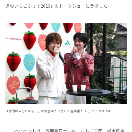
ぎのいちごふぇす2026」のトークショーに登壇した。
「原因は自分にある。」の大倉空人（左）と吉澤要人（C）エンタメOVO
このイベントは、収穫量日本一の「いちご王国」栃木県産