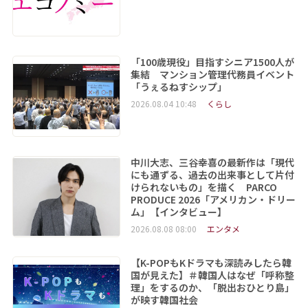
「100歳現役」目指すシニア1500人が
集結 マンション管理代務員イベント
「うぇるねすシップ」
2026.08.04 10:48
くらし
中川大志、三谷幸喜の最新作は「現代
にも通ずる、過去の出来事として片付
けられないもの」を描く PARCO
PRODUCE 2026「アメリカン・ドリー
ム」【インタビュー】
2026.08.08 08:00
エンタメ
【K-POPもKドラマも深読みしたら韓
国が見えた】＃韓国人はなぜ「呼称整
理」をするのか、「脱出おひとり島」
が映す韓国社会