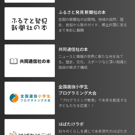
ふるさと発見 新聞社の本
全国の新聞社の出版物。地域の自然、歴
史、民俗から旅のガイド、郷土料理に至る
まで多彩に展開
共同通信社の本
ニュースと情報の世界に新たな光を当て
る。歴史、文化、スポーツなど深い知識と
独自の視点で構成
全国選抜小学生
プログラミング大会
「プログラミング教育」で未来を創造する
子どもたちを応援！！
はばたけラボ
日々のくらしを通じて未来世代のはばたき