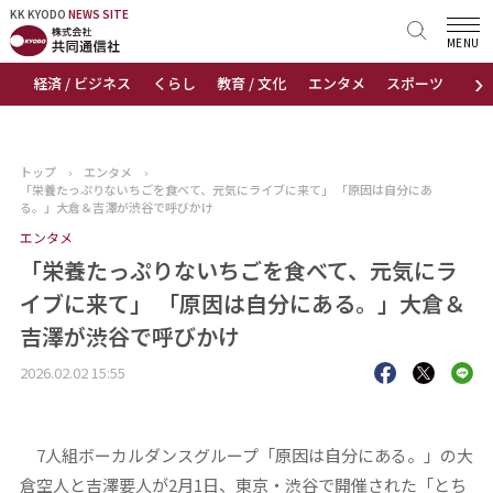
KK KYODO
KK KYODO
NEWS SITE
NEWS SITE
MENU
›
経済 / ビジネス
くらし
教育 / 文化
エンタメ
スポーツ
地
トップページ
お知らせ
トップ
›
エンタメ
›
「栄養たっぷりないちごを食べて、元気にライブに来て」 「原因は自分にあ
ニュース
る。」大倉＆吉澤が渋谷で呼びかけ
エンタメ
おすすめコンテンツ
「栄養たっぷりないちごを食べて、元気にラ
イブに来て」 「原因は自分にある。」大倉＆
出版物
吉澤が渋谷で呼びかけ
会社概要
2026.02.02 15:55
7人組ボーカルダンスグループ「原因は自分にある。」の大
倉空人と吉澤要人が2月1日、東京・渋谷で開催された「とち