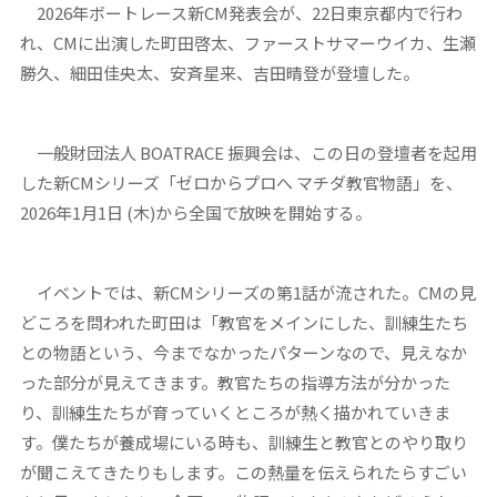
2026年ボートレース新CM発表会が、22日東京都内で行わ
れ、CMに出演した町田啓太、ファーストサマーウイカ、生瀬
勝久、細田佳央太、安斉星来、吉田晴登が登壇した。
一般財団法人 BOATRACE 振興会は、この日の登壇者を起用
した新CMシリーズ「ゼロからプロへ マチダ教官物語」を、
2026年1月1日 (木)から全国で放映を開始する。
イベントでは、新CMシリーズの第1話が流された。CMの見
どころを問われた町田は「教官をメインにした、訓練生たち
との物語という、今までなかったパターンなので、見えなか
った部分が見えてきます。教官たちの指導方法が分かった
り、訓練生たちが育っていくところが熱く描かれていきま
す。僕たちが養成場にいる時も、訓練生と教官とのやり取り
が聞こえてきたりもします。この熱量を伝えられたらすごい