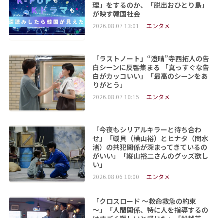
理」をするのか、「脱出おひとり島」
が映す韓国社会
2026.08.07 13:01
エンタメ
「ラストノート」“澄晴”寺西拓人の告
白シーンに反響集まる 「真っすぐな告
白がカッコいい」「最高のシーンをあ
りがとう」
2026.08.07 10:15
エンタメ
「今夜もシリアルキラーと待ち合わ
せ」「磯貝（横山裕）とヒナタ（関水
渚）の共犯関係が深まってきているの
がいい」「縦山裕二さんのグッズ欲し
い」
2026.08.06 10:00
エンタメ
「クロスロード ～救命救急の約束
～」「人間関係、特に人を指導するの