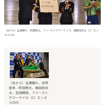
（左から）生瀬勝久、町田啓太、ファーストサマーウイカ、細田佳央太（C）エン
タメOVO
（左から）生瀬勝久、安斉
星来、町田啓太、細田佳央
太、吉田晴登、ファースト
サマーウイカ（C）エンタ
メOVO