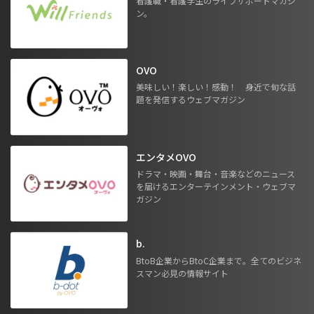
看護職・看護学生のライフサポートマガジ
ン。
OVO
美味しい！楽しい！感動！ 身近で旬な話
題を発信するウェブマガジン
エンタメOVO
ドラマ・映画・舞台・音楽などのニュース
を届けるエンターテインメント・ウェブマ
ガジン
b.
BtoB企業からBtoC企業まで。全てのビジネ
スマン必見の情報サイト