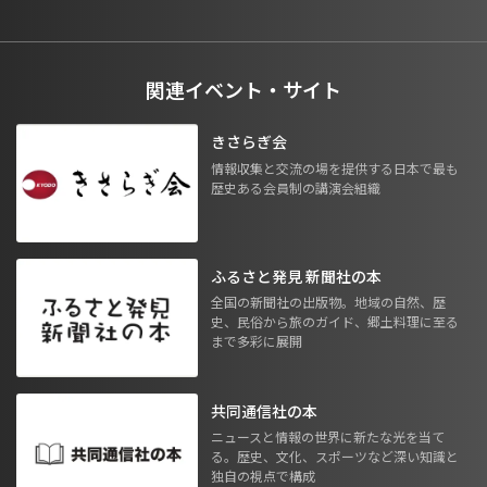
関連イベント・サイト
きさらぎ会
情報収集と交流の場を提供する日本で最も
歴史ある会員制の講演会組織
ふるさと発見 新聞社の本
全国の新聞社の出版物。地域の自然、歴
史、民俗から旅のガイド、郷土料理に至る
まで多彩に展開
共同通信社の本
ニュースと情報の世界に新たな光を当て
る。歴史、文化、スポーツなど深い知識と
独自の視点で構成