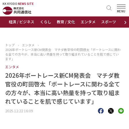
KK KYODO
KK KYODO
NEWS SITE
NEWS SITE
MENU
›
経済 / ビジネス
くらし
教育 / 文化
エンタメ
スポーツ
地
トップページ
お知らせ
トップ
›
エンタメ
›
2026年ボートレース新CM発表会 マチダ教官役の町田啓太「ボートレースに関わ
ニュース
る全ての方々が、本当に高い熱量を持って取り組まれていることを肌で感じてい
ます」
エンタメ
おすすめコンテンツ
2026年ボートレース新CM発表会 マチダ教
出版物
官役の町田啓太「ボートレースに関わる全て
の方々が、本当に高い熱量を持って取り組ま
会社概要
れていることを肌で感じています」
2025.12.22 16:09