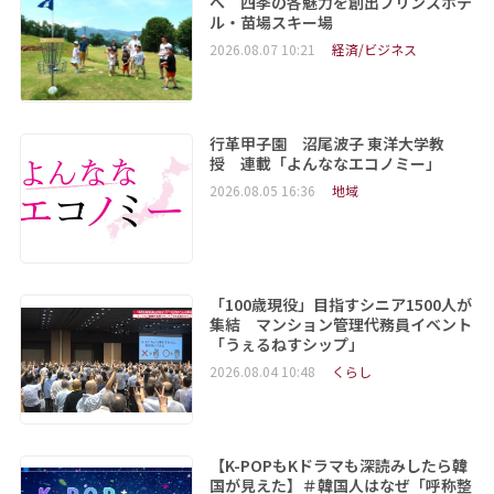
へ 四季の各魅力を創出プリンスホテ
ル・苗場スキー場
2026.08.07 10:21
経済/ビジネス
行革甲子園 沼尾波子 東洋大学教
授 連載「よんななエコノミー」
2026.08.05 16:36
地域
「100歳現役」目指すシニア1500人が
集結 マンション管理代務員イベント
「うぇるねすシップ」
2026.08.04 10:48
くらし
【K-POPもKドラマも深読みしたら韓
国が見えた】＃韓国人はなぜ「呼称整