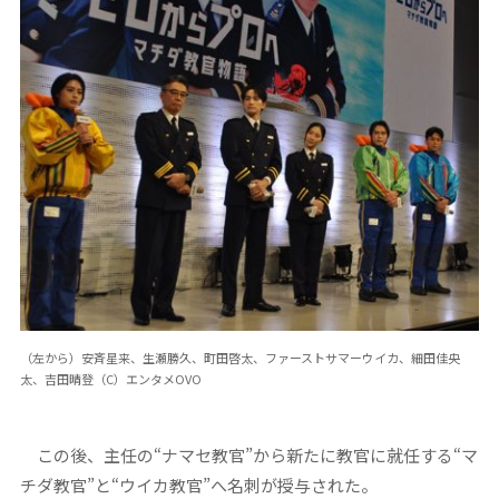
（左から）安斉星来、生瀬勝久、町田啓太、ファーストサマーウイカ、細田佳央
太、吉田晴登（C）エンタメOVO
この後、主任の“ナマセ教官”から新たに教官に就任する“マ
チダ教官”と“ウイカ教官”へ名刺が授与された。