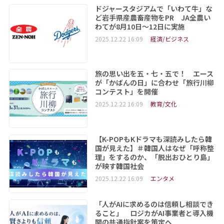
ドジャースタジアムで「いわて牛」な
ど岩手県産農畜産物をPR JA全農い
わてが8月10日～12日に実施
2025.12.22 16:09
経済/ビジネス
旅の思い出を五・七・五で！ エース
が「かばんの日」に合わせ「旅行川柳
コンテスト」を開催
2025.12.22 16:09
教育/文化
【K-POPもKドラマも深読みしたら韓
国が見えた】＃韓国人はなぜ「呼称整
理」をするのか、「脱出おひとり島」
が映す韓国社会
2025.12.22 16:09
エンタメ
「人がAIに求めるのは信頼し相談でき
ること」 ロジカがAI事業者と導入機
関の共通指針案を策定へ