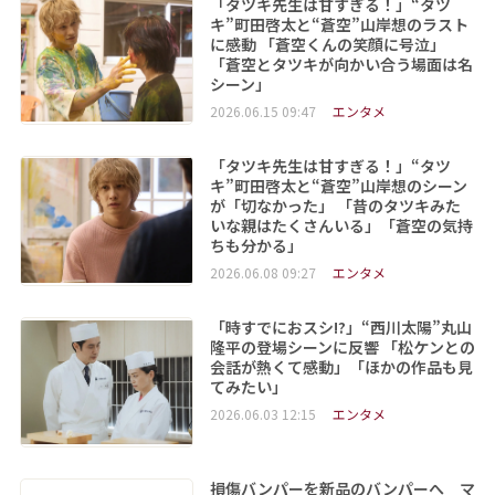
「タツキ先生は甘すぎる！」“タツ
キ”町田啓太と“蒼空”山岸想のラスト
に感動 「蒼空くんの笑顔に号泣」
「蒼空とタツキが向かい合う場面は名
シーン」
2026.06.15 09:47
エンタメ
「タツキ先生は甘すぎる！」“タツ
キ”町田啓太と“蒼空”山岸想のシーン
が「切なかった」 「昔のタツキみた
いな親はたくさんいる」「蒼空の気持
ちも分かる」
2026.06.08 09:27
エンタメ
「時すでにおスシ!?」“西川太陽”丸山
隆平の登場シーンに反響 「松ケンとの
会話が熱くて感動」「ほかの作品も見
てみたい」
2026.06.03 12:15
エンタメ
損傷バンパーを新品のバンパーへ マ