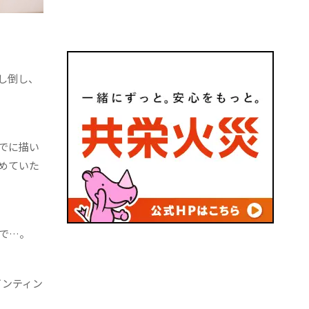
し倒し、
でに描い
めていた
で…。
インティン