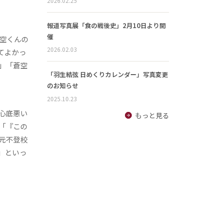
2026.02.25
報道写真展「食の戦後史」2月10日より開
催
空くんの
2026.02.03
てよかっ
」「蒼空
「羽生結弦 日めくりカレンダー」写真変更
のお知らせ
2025.10.23
心底悪い
もっと見る
「『この
元不登校
」といっ