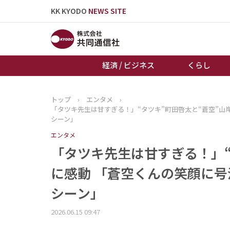
KK KYODO
NEWS SITE
経済 / ビジネス
くらし
トップ
›
エンタメ
›
トップページ
「タツキ先生は甘すぎる！」“タツキ”町田啓太と“蒼空”
お知らせ
シーン」
エンタメ
「タツキ先生は甘すぎる！」“
に感動 「蒼空くんの笑顔に
シーン」
2026.06.15 09:47