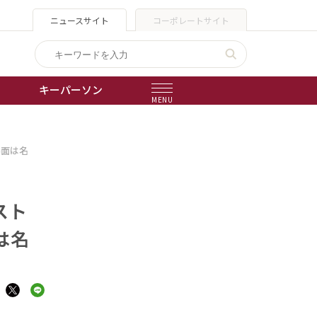
ニュースサイト
コーポレートサイト
キーパーソン
MENU
出版物
場面は名
会社概要
スト
は名