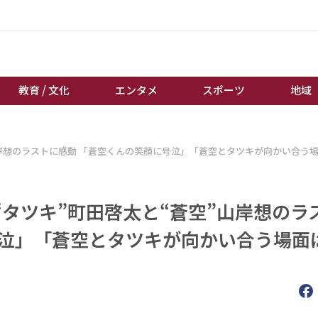
教育 / 文化
エンタメ
スポーツ
地域
経済 / ビジネス
誰もが輝いて働く社会へ
山岸想のラストに感動 「蒼空くんの笑顔に号泣」「蒼空とタツキが向かい合う
くらし
天皇杯サッカー
教育 / 文化
オートレース
タツキ”町田啓太と“蒼空”山岸想のラ
エンタメ
競輪
スポーツ
ボートレース
号泣」「蒼空とタツキが向かい合う場面
地域
棋王戦
キーパーソン
女流本因坊戦