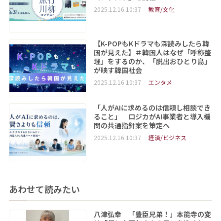
2025.12.16 10:37
教育/文化
【K-POPもKドラマも深読みしたら韓
国が見えた】＃韓国人はなぜ「呼称整
理」をするのか、「脱出おひとり島」
が映す韓国社会
2025.12.16 10:37
エンタメ
「人がAIに求めるのは信頼し相談でき
ること」 ロジカがAI事業者と導入機
関の共通指針案を策定へ
2025.12.16 10:37
経済/ビジネス
あわせて読みたい
八津弘幸 「豊臣兄弟！」本能寺の変