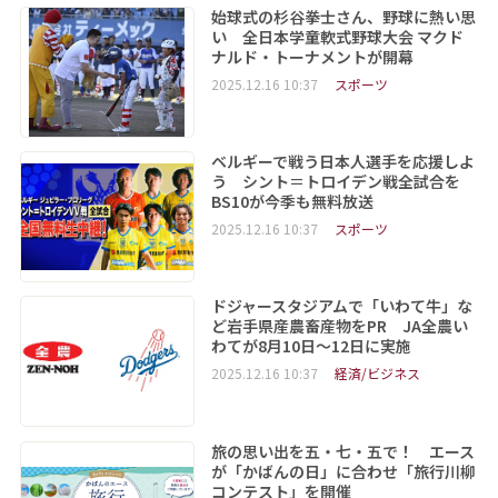
始球式の杉谷拳士さん、野球に熱い思
い 全日本学童軟式野球大会 マクド
ナルド・トーナメントが開幕
2025.12.16 10:37
スポーツ
ベルギーで戦う日本人選手を応援しよ
う シント＝トロイデン戦全試合を
BS10が今季も無料放送
2025.12.16 10:37
スポーツ
ドジャースタジアムで「いわて牛」な
ど岩手県産農畜産物をPR JA全農い
わてが8月10日～12日に実施
2025.12.16 10:37
経済/ビジネス
旅の思い出を五・七・五で！ エース
が「かばんの日」に合わせ「旅行川柳
コンテスト」を開催