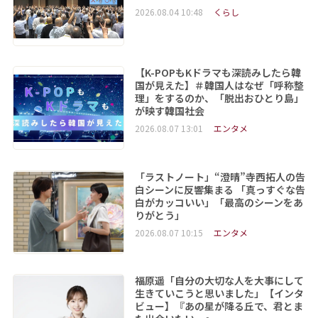
2026.08.04 10:48
くらし
【K-POPもKドラマも深読みしたら韓
国が見えた】＃韓国人はなぜ「呼称整
理」をするのか、「脱出おひとり島」
が映す韓国社会
2026.08.07 13:01
エンタメ
「ラストノート」“澄晴”寺西拓人の告
白シーンに反響集まる 「真っすぐな告
白がカッコいい」「最高のシーンをあ
りがとう」
2026.08.07 10:15
エンタメ
福原遥「自分の大切な人を大事にして
生きていこうと思いました」【インタ
ビュー】『あの星が降る丘で、君とま