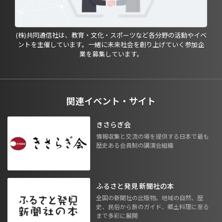
(株)共同通信社は、教育・文化・スポーツなど各分野の活動やイベ
ントを主催しています。一緒に未来社会を創り上げていく参加企
業を募集しています。
関連イベント・サイト
きさらぎ会
情報収集と交流の場を提供する日本で最も
歴史ある会員制の講演会組織
ふるさと発見 新聞社の本
全国の新聞社の出版物。地域の自然、歴
史、民俗から旅のガイド、郷土料理に至る
まで多彩に展開