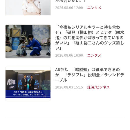
た出会いたい。』
2026.08.06 12:00
エンタメ
「今夜もシリアルキラーと待ち合わ
せ」「磯貝（横山裕）とヒナタ（関水
渚）の共犯関係が深まってきているの
がいい」「縦山裕二さんのグッズ欲し
い」
2026.08.06 10:00
エンタメ
AI時代、「暗黙知」は継承できるの
か 「デジブレ」説明会／ラウンドテ
ーブル
2026.08.03 15:15
経済/ビジネス