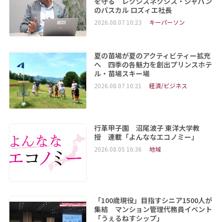
を守る レクシスネクシス・ジャパン
のパスカル ロズィエ社長
2026.08.07 10:23
キーパーソン
夏の苗場が夏のアクティビティー拡充
へ 四季の各魅力を創出プリンスホテ
ル・苗場スキー場
2026.08.07 10:21
経済/ビジネス
行革甲子園 沼尾波子 東洋大学教
授 連載「よんななエコノミー」
2026.08.05 16:36
地域
「100歳現役」目指すシニア1500人が
集結 マンション管理代務員イベント
「うぇるねすシップ」