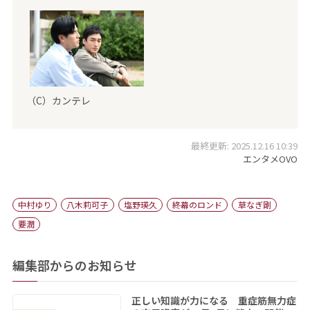
（C）カンテレ
最終更新: 2025.12.16 10:39
エンタメOVO
中村ゆり
八木莉可子
塩野瑛久
終幕のロンド
草なぎ剛
要潤
編集部からのお知らせ
正しい知識が力になる 重症筋無力症