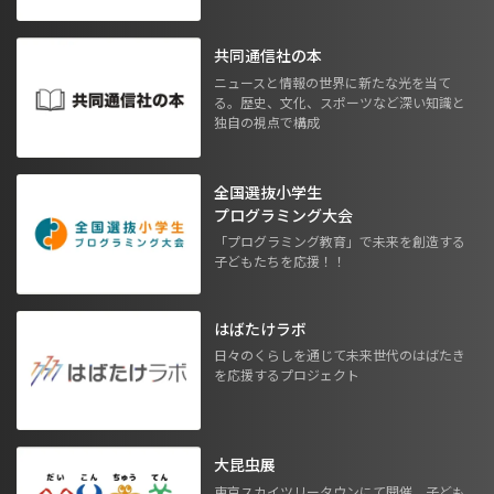
共同通信社の本
ニュースと情報の世界に新たな光を当て
る。歴史、文化、スポーツなど深い知識と
独自の視点で構成
全国選抜小学生
プログラミング大会
「プログラミング教育」で未来を創造する
子どもたちを応援！！
はばたけラボ
日々のくらしを通じて未来世代のはばたき
を応援するプロジェクト
大昆虫展
東京スカイツリータウンにて開催。子ども