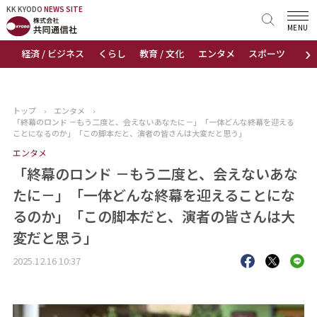
KK KYODO
KK KYODO
NEWS SITE
NEWS SITE
MENU
›
経済 / ビジネス
くらし
教育 / 文化
エンタメ
スポーツ
地
トップページ
お知らせ
トップ
›
エンタメ
›
「終幕のロンド －もう二度と、会えないあなたに－」「一体どんな終幕を迎える
ニュース
ことになるのか」「この脚本だと、演者の皆さんは大変だと思う」
エンタメ
おすすめコンテンツ
「終幕のロンド －もう二度と、会えないあな
たに－」「一体どんな終幕を迎えることにな
出版物
るのか」「この脚本だと、演者の皆さんは大
変だと思う」
会社概要
2025.12.16 10:37