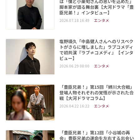
は「僕と小栗旬さんの思いを込めた」
脚本家が語る舞台裏【大河ドラマ「豊
臣兄弟！」インタビュー】
2026.07.18 16:49
エンタメ
塩野瑛久「中島健人さんへのリスペク
トがさらに増しました」ラブコメディ
で初共演『ラブ≠コメディ』【インタ
ビュー】
2026.06.29 08:00
エンタメ
「豊臣兄弟！」第15回「姉川大合戦」
登場人物それぞれの覚悟が示された合
戦【大河ドラマコラム】
2026.04.22 16:22
エンタメ
「豊臣兄弟！」第12回「小谷城の再
会」豊臣兄弟の運命を左右する出会い