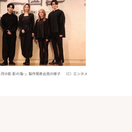
−月の影 影の海−」製作発表会見の様子 （C）エンタメ