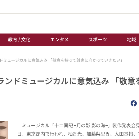
教育 / 文化
エンタメ
スポーツ
地域
ドミュージカルに意気込み 「敬意を持って誠実に向かっていきたい」
経済 / ビジネス
誰もが輝いて働く社会へ
くらし
天皇杯サッカー
ランドミュージカルに意気込み 「敬意
教育 / 文化
オートレース
」
エンタメ
競輪
スポーツ
ボートレース
地域
棋王戦
キーパーソン
女流本因坊戦
ミュージカル「十二国記 −月の影 影の海−」製作発表会見
日、東京都内で行われ、柚香光、加藤梨里香、太田基裕、