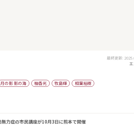
最終更新: 2025.09
エ
月の影 影の海
柚香光
牧島輝
相葉裕樹
無力症の市民講座が10月3日に熊本で開催