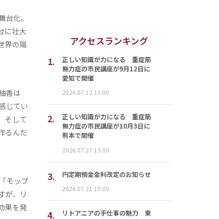
舞台化。
台に壮大
アクセスランキング
世界の陽
1.
正しい知識が力になる 重症筋
無力症の市民講座が9月12日に
愛知で開催
柚香は
2026.07.13 13:00
感じてい
2.
正しい知識が力になる 重症筋
、そして
無力症の市民講座が10月3日に
作るんだ
熊本で開催
2026.07.27 13:00
3.
円定期預金金利改定のお知らせ
「モップ
2026.07.31 15:00
すが、リ
効果を発
4.
リトアニアの手仕事の魅力 東