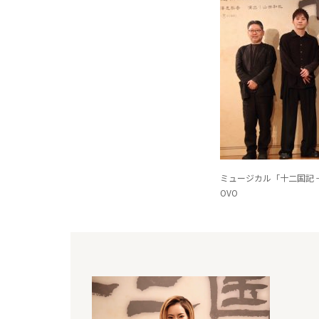
ミュージカル「十二国記 
OVO