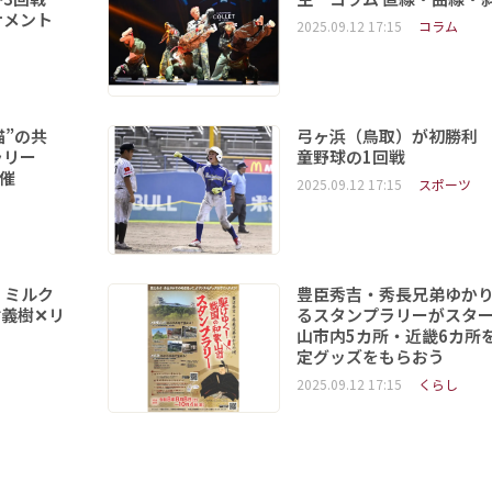
ナメント
2025.09.12 17:15
コラム
猫”の共
弓ヶ浜（鳥取）が初勝利
ラリー
童野球の1回戦
開催
2025.09.12 17:15
スポーツ
 ミルク
豊臣秀吉・秀長兄弟ゆか
義樹✕リ
るスタンプラリーがスタ
山市内5カ所・近畿6カ所
定グッズをもらおう
2025.09.12 17:15
くらし