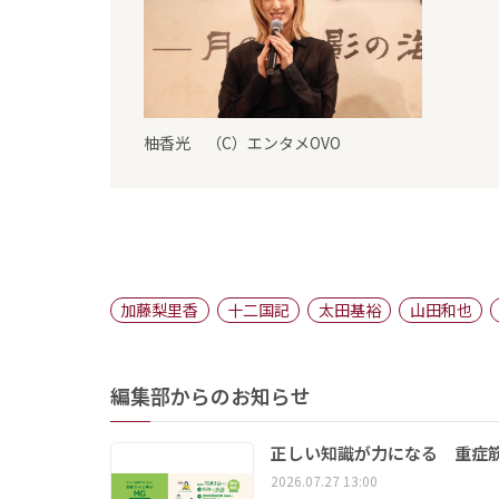
柚香光 （C）エンタメOVO
加藤梨里香
十二国記
太田基裕
山田和也
編集部からのお知らせ
正しい知識が力になる 重症筋
2026.07.27 13:00