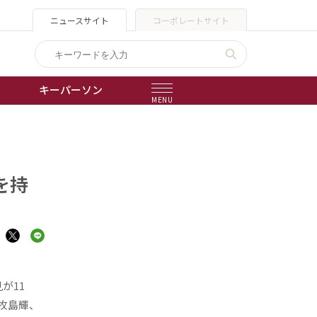
ニュースサイト
コーポレートサイト
キーパーソン
MENU
出版物
会社概要
を持
が11
牧島輝、