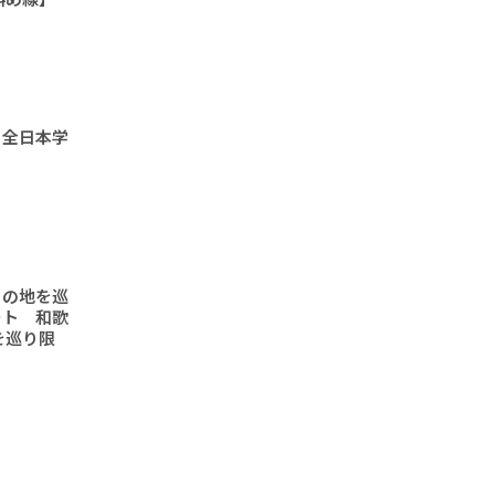
 全日本学
りの地を巡
ート 和歌
を巡り限