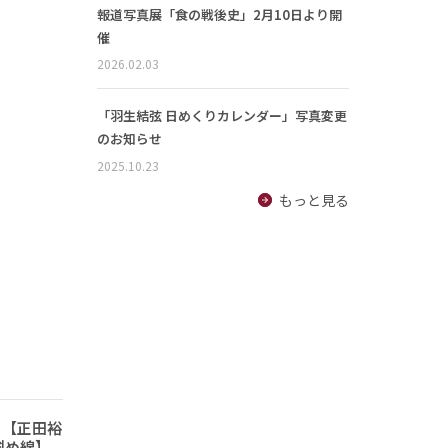
報道写真展「食の戦後史」2月10日より開
催
2026.02.03
「羽生結弦 日めくりカレンダー」写真変更
のお知らせ
2025.10.23
もっと見る
 【正田裕
斜め線】