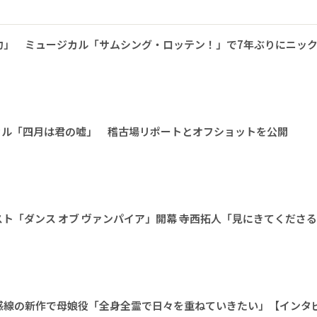
力」 ミュージカル「サムシング・ロッテン！」で7年ぶりにニッ
カル「四月は君の嘘」 稽古場リポートとオフショットを公開
ト「ダンス オブ ヴァンパイア」開幕 寺西拓人「見にきてくださ
感線の新作で母娘役「全身全霊で日々を重ねていきたい」【インタ