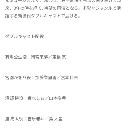
ルミュージカルが、2022年、日生劇場で初演の幕を開けて以
来、3年の時を経て､待望の再演となる。多彩なジャンルで活
躍する新世代ダブルキャストで届ける。
ダブルキャスト配役
有馬公生役：岡宮来夢／東島 京
宮園かをり役：加藤梨里香／宮本佳林
澤部 椿役：希水しお／山本咲希
渡 亮太役：吉原雅斗／島 太星