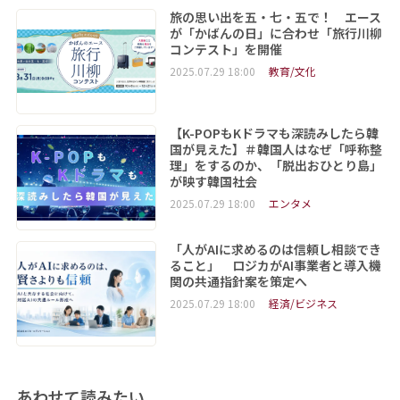
旅の思い出を五・七・五で！ エース
が「かばんの日」に合わせ「旅行川柳
コンテスト」を開催
2025.07.29 18:00
教育/文化
【K-POPもKドラマも深読みしたら韓
国が見えた】＃韓国人はなぜ「呼称整
理」をするのか、「脱出おひとり島」
が映す韓国社会
2025.07.29 18:00
エンタメ
「人がAIに求めるのは信頼し相談でき
ること」 ロジカがAI事業者と導入機
関の共通指針案を策定へ
2025.07.29 18:00
経済/ビジネス
あわせて読みたい