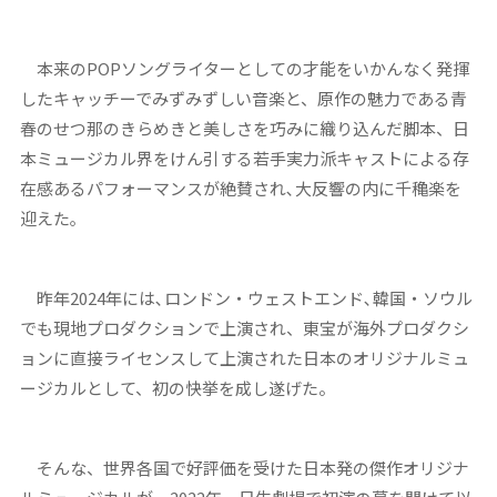
本来のPOPソングライターとしての才能をいかんなく発揮
したキャッチーでみずみずしい音楽と、原作の魅力である青
春のせつ那のきらめきと美しさを巧みに織り込んだ脚本、日
本ミュージカル界をけん引する若手実力派キャストによる存
在感あるパフォーマンスが絶賛され､大反響の内に千穐楽を
迎えた｡
昨年2024年には､ロンドン・ウェストエンド､韓国・ソウル
でも現地プロダクションで上演され、東宝が海外プロダクシ
ョンに直接ライセンスして上演された日本のオリジナルミュ
ージカルとして、初の快挙を成し遂げた。
そんな、世界各国で好評価を受けた日本発の傑作オリジナ