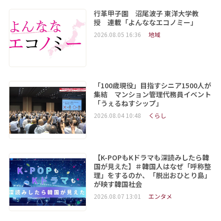
行革甲子園 沼尾波子 東洋大学教
授 連載「よんななエコノミー」
2026.08.05 16:36
地域
「100歳現役」目指すシニア1500人が
集結 マンション管理代務員イベント
「うぇるねすシップ」
2026.08.04 10:48
くらし
【K-POPもKドラマも深読みしたら韓
国が見えた】＃韓国人はなぜ「呼称整
理」をするのか、「脱出おひとり島」
が映す韓国社会
2026.08.07 13:01
エンタメ