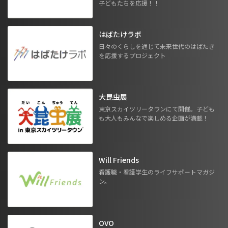
子どもたちを応援！！
はばたけラボ
日々のくらしを通じて未来世代のはばたき
を応援するプロジェクト
大昆虫展
東京スカイツリータウンにて開催。子ども
も大人もみんなで楽しめる企画が満載！
Will Friends
看護職・看護学生のライフサポートマガジ
ン。
OVO