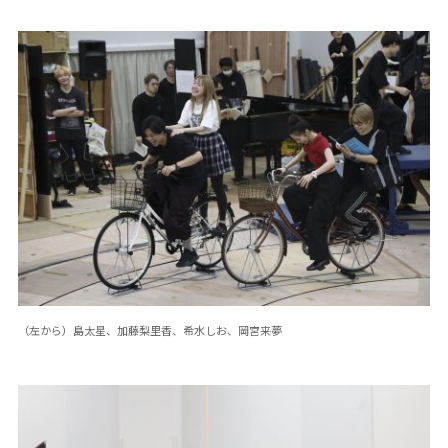
（左から）島太星、加藤梨里香、希水しお、岡宮来夢