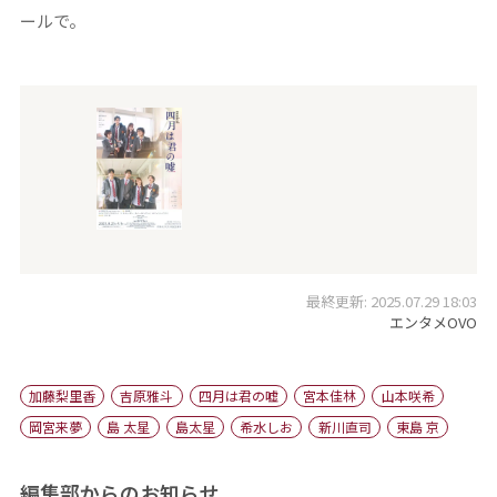
ールで。
最終更新: 2025.07.29 18:03
エンタメOVO
加藤梨里香
吉原雅斗
四月は君の嘘
宮本佳林
山本咲希
岡宮来夢
島 太星
島太星
希水しお
新川直司
東島 京
編集部からのお知らせ