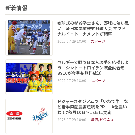
新着情報
始球式の杉谷拳士さん、野球に熱い思
い 全日本学童軟式野球大会 マクド
ナルド・トーナメントが開幕
2025.07.29 18:00
スポーツ
ベルギーで戦う日本人選手を応援しよ
う シント＝トロイデン戦全試合を
BS10が今季も無料放送
2025.07.29 18:00
スポーツ
ドジャースタジアムで「いわて牛」な
ど岩手県産農畜産物をPR JA全農い
わてが8月10日～12日に実施
2025.07.29 18:00
経済/ビジネス