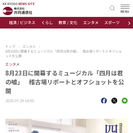
KK KYODO
KK KYODO
NEWS SITE
NEWS SITE
MENU
›
経済 / ビジネス
くらし
教育 / 文化
エンタメ
スポーツ
地
トップページ
お知らせ
トップ
›
エンタメ
›
8月23日に開幕するミュージカル「四月は君の嘘」 稽古場リポートとオフショ
ニュース
ットを公開
エンタメ
おすすめコンテンツ
8月23日に開幕するミュージカル「四月は君
の嘘」 稽古場リポートとオフショットを公
出版物
開
会社概要
2025.07.29 18:00