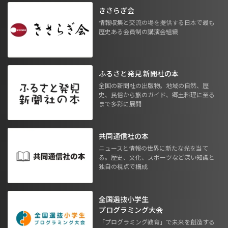
きさらぎ会
情報収集と交流の場を提供する日本で最も
歴史ある会員制の講演会組織
ふるさと発見 新聞社の本
全国の新聞社の出版物。地域の自然、歴
史、民俗から旅のガイド、郷土料理に至る
まで多彩に展開
共同通信社の本
ニュースと情報の世界に新たな光を当て
る。歴史、文化、スポーツなど深い知識と
独自の視点で構成
全国選抜小学生
プログラミング大会
「プログラミング教育」で未来を創造する