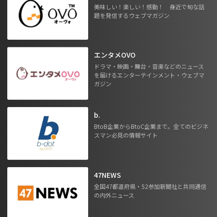
美味しい！楽しい！感動！ 身近で旬な話
題を発信するウェブマガジン
エンタメOVO
ドラマ・映画・舞台・音楽などのニュース
を届けるエンターテインメント・ウェブマ
ガジン
b.
BtoB企業からBtoC企業まで。全てのビジネ
スマン必見の情報サイト
47NEWS
全国47都道府県・52参加新聞社と共同通信
の内外ニュース