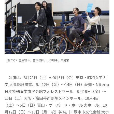
（左から）吉原雅斗、宮本佳林、山本咲希、東島京
公演は、8月23日（土）～9月5日（金）東京・昭和女子大
学 人見記念講堂、9月12日（金）～14日（日）愛知・Niterra
日本特殊陶業市民会館フォレストホール、9月19日（金）～
20日（土）大阪・梅田芸術劇場メインホール、10月4日
（土）～5日（日）富山・オーバード・ホール 大ホール、10
月12日（日）～13日（月・祝）神奈川・厚木市文化会館 大ホ