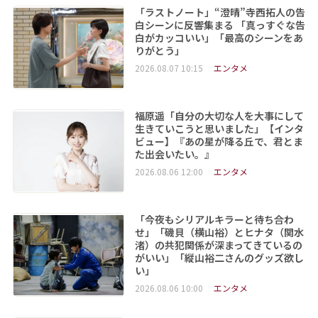
「ラストノート」“澄晴”寺西拓人の告
白シーンに反響集まる 「真っすぐな告
白がカッコいい」「最高のシーンをあ
りがとう」
2026.08.07 10:15
エンタメ
福原遥「自分の大切な人を大事にして
生きていこうと思いました」【インタ
ビュー】『あの星が降る丘で、君とま
た出会いたい。』
2026.08.06 12:00
エンタメ
「今夜もシリアルキラーと待ち合わ
せ」「磯貝（横山裕）とヒナタ（関水
渚）の共犯関係が深まってきているの
がいい」「縦山裕二さんのグッズ欲し
い」
2026.08.06 10:00
エンタメ