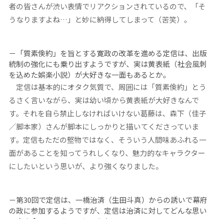
者の皆さんが渋い表情でリアクションされているので、「そ
うなりますよね…」と妙に納得してしまって（苦笑）。
－「質素倹約」を旨とする寛政の改革を進める定信は、出版
統制の強化にも乗り出すようですが、実は黄表紙（社会風刺
を込めた娯楽小説）が大好きな一面もあるとか。
定信は基本的にオタク気質で、周囲には「質素倹約」とう
るさく言いながら、実は幼い頃から黄表紙が大好きなんで
す。それを自ら禁止しなければいけない葛藤は、森下（佳子
／脚本家）さんが脚本にしっかりと描いてくださっていま
す。定信もただの堅物ではなく、そういう人間味あふれる一
面があることを知ってうれしくなり、魅力的なキャラクター
にしたいという思いが、より強くなりました。
－第30回で定信は、一橋治済（生田斗真）からの誘いで幕府
の政に参加するようですが、定信は治済に対してどんな思い