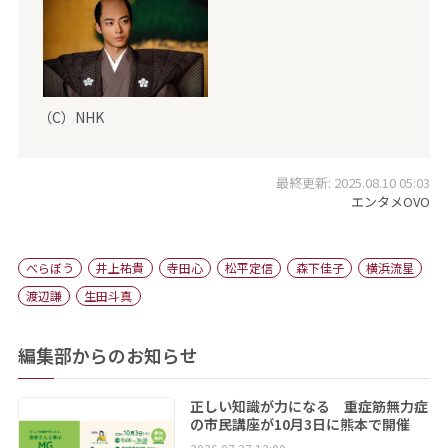
（C）NHK
最終更新: 2025.08.10 05:03
エンタメOVO
べらぼう
井上祐貴
寺田心
松平定信
森下佳子
横浜流星
渡辺謙
生田斗真
編集部からのお知らせ
正しい知識が力になる 重症筋無力症
の市民講座が10月3日に熊本で開催