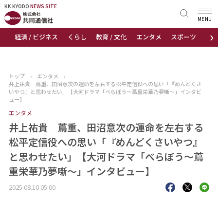
KK KYODO
KK KYODO
NEWS SITE
NEWS SITE
MENU
›
経済 / ビジネス
くらし
教育 / 文化
エンタメ
スポーツ
地
トップページ
お知らせ
トップ
›
エンタメ
›
井上祐貴 蔦重、田沼意次の運命を左右する松平定信役への思い「『めんどくさ
ニュース
いやつ』と思わせたい」【大河ドラマ「べらぼう～蔦重栄華乃夢噺～」インタビ
ュー】
エンタメ
おすすめコンテンツ
井上祐貴 蔦重、田沼意次の運命を左右する
出版物
松平定信役への思い「『めんどくさいやつ』
と思わせたい」【大河ドラマ「べらぼう～蔦
会社概要
重栄華乃夢噺～」インタビュー】
2025.08.10 05:00