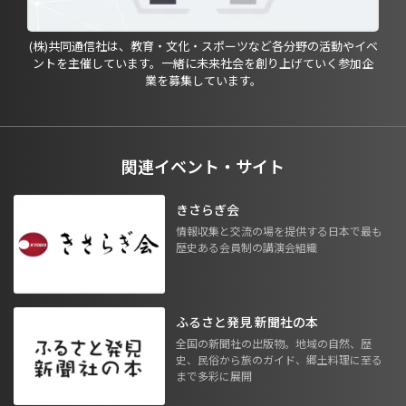
(株)共同通信社は、教育・文化・スポーツなど各分野の活動やイベ
ントを主催しています。一緒に未来社会を創り上げていく参加企
業を募集しています。
関連イベント・サイト
きさらぎ会
情報収集と交流の場を提供する日本で最も
歴史ある会員制の講演会組織
ふるさと発見 新聞社の本
全国の新聞社の出版物。地域の自然、歴
史、民俗から旅のガイド、郷土料理に至る
まで多彩に展開