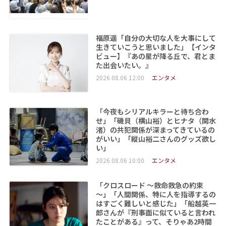
福原遥「自分の大切な人を大事にして
生きていこうと思いました」【インタ
ビュー】『あの星が降る丘で、君とま
た出会いたい。』
2026.08.06 12:00
エンタメ
「今夜もシリアルキラーと待ち合わ
せ」「磯貝（横山裕）とヒナタ（関水
渚）の共犯関係が深まってきているの
がいい」「縦山裕二さんのグッズ欲し
い」
2026.08.06 10:00
エンタメ
「クロスロード ～救命救急の約束
～」「人間関係、特に人を指導するの
はすごく難しいと感じた」「船越英一
郎さんが『刑事面に似ていると言われ
たことがある』って、そりゃあ2時間