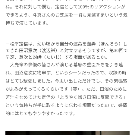
ね。それに対して僕も、定信として100％のリアクションが
できるよう、斗真さんのお芝居を一瞬も見逃すまいという気
持ちで演じています。
－松平定信は、幼い頃から自分の運命を翻弄（ほんろう）し
てきた田沼意次（渡辺謙）と対立するそうですが、第30回で
早速、意次と対峙（たいじ）する場面があるとか。
大先輩の俳優の皆さんが演じる幕府の重臣たちを引き連
れ、田沼意次に物申す、というシーンだったので、収録の時
はとても緊張しました。今思い出しただけでも、その緊張感
がよみがえってくるくらいです（笑）。ただ、田沼のために
苦汁をなめてきた定信の「ようやく憎き田沼に反撃できる」
という気持ちが手に取るように伝わる場面だったので、感情
的にはとてもやりやすかったです。