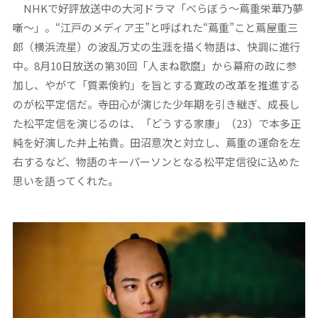
NHKで好評放送中の大河ドラマ「べらぼう～蔦重栄華乃夢
噺～」。“江戸のメディア王”と呼ばれた“蔦重”こと蔦屋重三
郎（横浜流星）の波乱万丈の生涯を描く物語は、快調に進行
中。8月10日放送の第30回「人まね歌麿」から幕府の政に参
加し、やがて「質素倹約」を旨とする寛政の改革を推進する
のが松平定信だ。寺田心が演じた少年期を引き継ぎ、成長し
た松平定信を演じるのは、「どうする家康」（23）で本多正
純を好演した井上祐貴。田沼意次と対立し、蔦重の運命を左
右するなど、物語のキーパーソンとなる松平定信役に込めた
思いを語ってくれた。