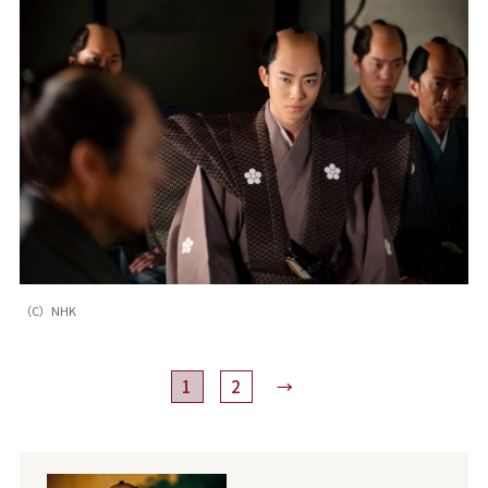
（C）NHK
1
2
→