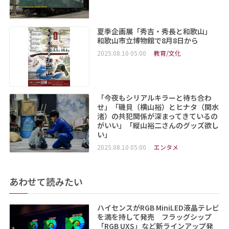
夏季企画展「秀吉・秀長と和歌山」
和歌山市立博物館で8月8日から
2025.08.10 05:00
教育/文化
「今夜もシリアルキラーと待ち合わ
せ」「磯貝（横山裕）とヒナタ（関水
渚）の共犯関係が深まってきているの
がいい」「縦山裕二さんのグッズ欲し
い」
2025.08.10 05:00
エンタメ
あわせて読みたい
ハイセンスがRGB MiniLED液晶テレビ
を満を持して発売 フラッグシップ
「RGB UXS」など新ラインアップ発