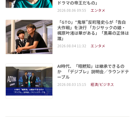
ドラマの帝王だもの」
2026.08.06 09:55
エンタメ
「GTO」“鬼塚”反町隆史らが「告白
大作戦」を決行 「カジサックの娘・
梶原叶渚は華がある」「黒幕の正体は
誰」
2026.08.04 11:32
エンタメ
AI時代、「暗黙知」は継承できるの
か 「デジブレ」説明会／ラウンドテ
ーブル
2026.08.03 15:15
経済/ビジネス