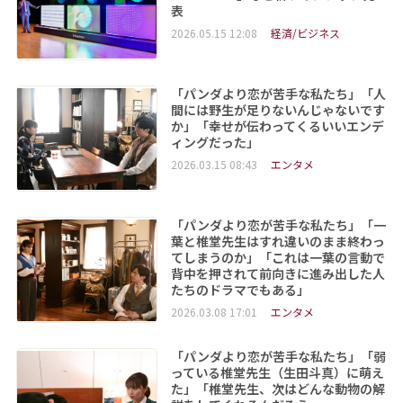
表
2026.05.15 12:08
経済/ビジネス
「パンダより恋が苦手な私たち」「人
間には野生が足りないんじゃないです
か」「幸せが伝わってくるいいエンデ
ィングだった」
2026.03.15 08:43
エンタメ
「パンダより恋が苦手な私たち」「一
葉と椎堂先生はすれ違いのまま終わっ
てしまうのか」「これは一葉の言動で
背中を押されて前向きに進み出した人
たちのドラマでもある」
2026.03.08 17:01
エンタメ
「パンダより恋が苦手な私たち」「弱
っている椎堂先生（生田斗真）に萌え
た」「椎堂先生、次はどんな動物の解