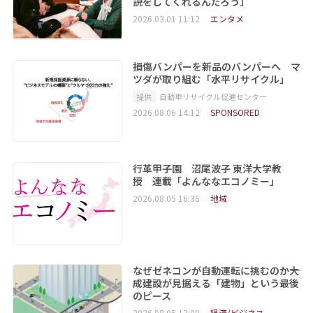
説をしてくれるんだろう」
2026.03.01 11:12
エンタメ
損傷バンパーを新品のバンパーへ マ
ツダが取り組む「水平リサイクル」
提供
自動車リサイクル促進センター
2026.08.06 14:12
SPONSORED
行革甲子園 沼尾波子 東洋大学教
授 連載「よんななエコノミー」
2026.08.05 16:36
地域
なぜゼネコンが自動運転に挑むのか――大
成建設が見据える「建物」という最後
のピース
2026.08.05 13:00
経済/ビジネス