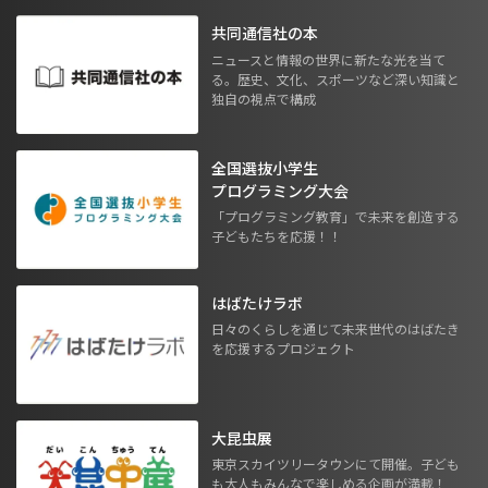
共同通信社の本
ニュースと情報の世界に新たな光を当て
る。歴史、文化、スポーツなど深い知識と
独自の視点で構成
全国選抜小学生
プログラミング大会
「プログラミング教育」で未来を創造する
子どもたちを応援！！
はばたけラボ
日々のくらしを通じて未来世代のはばたき
を応援するプロジェクト
大昆虫展
東京スカイツリータウンにて開催。子ども
も大人もみんなで楽しめる企画が満載！