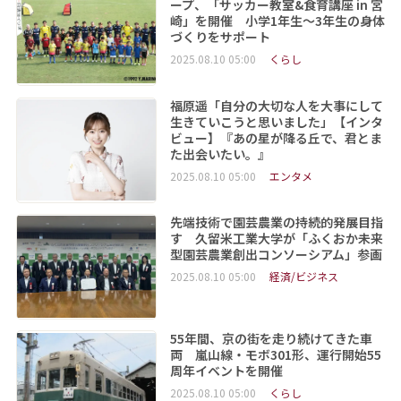
ープ、「サッカー教室&食育講座 in 宮
崎」を開催 小学1年生～3年生の身体
づくりをサポート
2025.08.10 05:00
くらし
福原遥「自分の大切な人を大事にして
生きていこうと思いました」【インタ
ビュー】『あの星が降る丘で、君とま
た出会いたい。』
2025.08.10 05:00
エンタメ
先端技術で園芸農業の持続的発展目指
す 久留米工業大学が「ふくおか未来
型園芸農業創出コンソーシアム」参画
2025.08.10 05:00
経済/ビジネス
55年間、京の街を走り続けてきた車
両 嵐山線・モボ301形、運行開始55
周年イベントを開催
2025.08.10 05:00
くらし