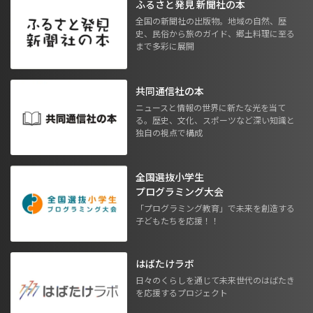
ふるさと発見 新聞社の本
全国の新聞社の出版物。地域の自然、歴
史、民俗から旅のガイド、郷土料理に至る
まで多彩に展開
共同通信社の本
ニュースと情報の世界に新たな光を当て
る。歴史、文化、スポーツなど深い知識と
独自の視点で構成
全国選抜小学生
プログラミング大会
「プログラミング教育」で未来を創造する
子どもたちを応援！！
はばたけラボ
日々のくらしを通じて未来世代のはばたき
を応援するプロジェクト