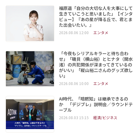
福原遥「自分の大切な人を大事にして
生きていこうと思いました」【インタ
ビュー】『あの星が降る丘で、君とま
た出会いたい。』
2026.08.06 12:00
エンタメ
「今夜もシリアルキラーと待ち合わ
せ」「磯貝（横山裕）とヒナタ（関水
渚）の共犯関係が深まってきているの
がいい」「縦山裕二さんのグッズ欲し
い」
2026.08.06 10:00
エンタメ
AI時代、「暗黙知」は継承できるの
か 「デジブレ」説明会／ラウンドテ
ーブル
2026.08.03 15:15
経済/ビジネス