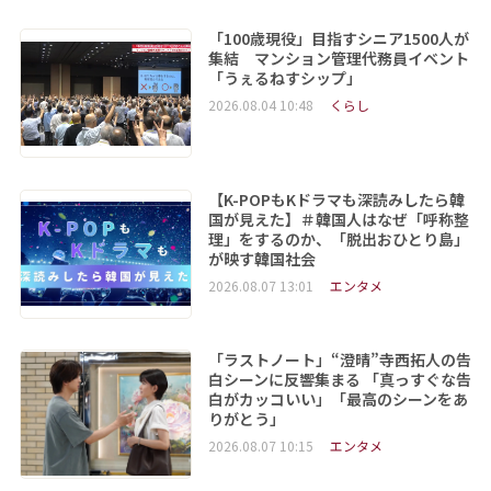
「100歳現役」目指すシニア1500人が
集結 マンション管理代務員イベント
「うぇるねすシップ」
2026.08.04 10:48
くらし
【K-POPもKドラマも深読みしたら韓
国が見えた】＃韓国人はなぜ「呼称整
理」をするのか、「脱出おひとり島」
が映す韓国社会
2026.08.07 13:01
エンタメ
「ラストノート」“澄晴”寺西拓人の告
白シーンに反響集まる 「真っすぐな告
白がカッコいい」「最高のシーンをあ
りがとう」
2026.08.07 10:15
エンタメ