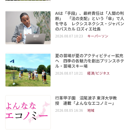
AIは「手段」、最終責任は「人間の判
断」 「法の支配」という「傘」で人
を守る レクシスネクシス・ジャパン
のパスカル ロズィエ社長
2026.08.07 10:23
キーパーソン
夏の苗場が夏のアクティビティー拡充
へ 四季の各魅力を創出プリンスホテ
ル・苗場スキー場
2026.08.07 10:21
経済/ビジネス
行革甲子園 沼尾波子 東洋大学教
授 連載「よんななエコノミー」
2026.08.05 16:36
地域