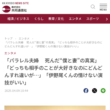
KK KYODO
KK KYODO
NEWS SITE
NEWS SITE
MENU
›
経済 / ビジネス
くらし
教育 / 文化
エンタメ
スポーツ
地
トップページ
お知らせ
トップ
›
エンタメ
›
「パラレル夫婦 死んだ“僕と妻”の真実」「どっちも相手のことが大好きなのに
ニュース
どんどんすれ違いが…」「伊野尾くんの情けない演技がいい」
エンタメ
おすすめコンテンツ
「パラレル夫婦 死んだ“僕と妻”の真実」
「どっちも相手のことが大好きなのにどんど
出版物
んすれ違いが…」「伊野尾くんの情けない演
技がいい」
会社概要
2025.04.09 10:44