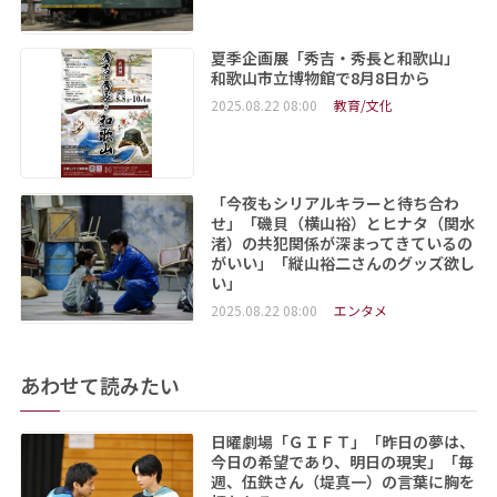
夏季企画展「秀吉・秀長と和歌山」
和歌山市立博物館で8月8日から
2025.08.22 08:00
教育/文化
「今夜もシリアルキラーと待ち合わ
せ」「磯貝（横山裕）とヒナタ（関水
渚）の共犯関係が深まってきているの
がいい」「縦山裕二さんのグッズ欲し
い」
2025.08.22 08:00
エンタメ
あわせて読みたい
日曜劇場「ＧＩＦＴ」「昨日の夢は、
今日の希望であり、明日の現実」「毎
週、伍鉄さん（堤真一）の言葉に胸を