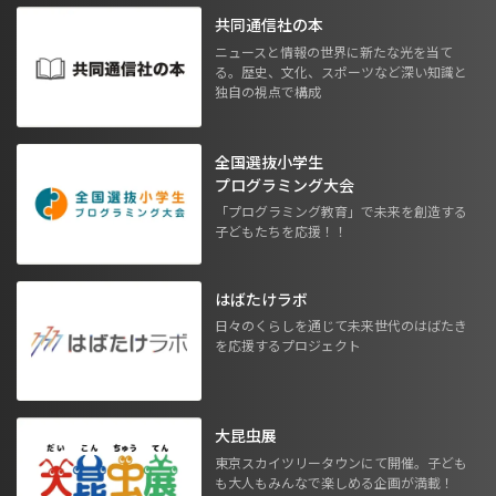
共同通信社の本
ニュースと情報の世界に新たな光を当て
る。歴史、文化、スポーツなど深い知識と
独自の視点で構成
全国選抜小学生
プログラミング大会
「プログラミング教育」で未来を創造する
子どもたちを応援！！
はばたけラボ
日々のくらしを通じて未来世代のはばたき
を応援するプロジェクト
大昆虫展
東京スカイツリータウンにて開催。子ども
も大人もみんなで楽しめる企画が満載！