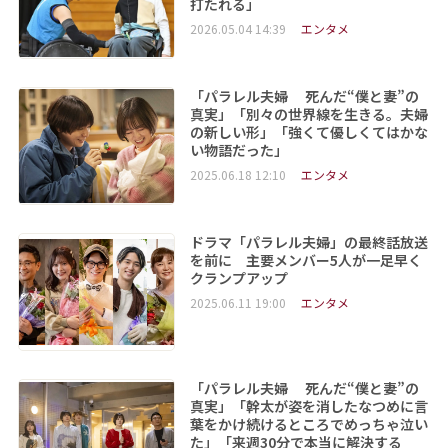
打たれる」
2026.05.04 14:39
エンタメ
「パラレル夫婦 死んだ“僕と妻”の
真実」「別々の世界線を生きる。夫婦
の新しい形」「強くて優しくてはかな
い物語だった」
2025.06.18 12:10
エンタメ
ドラマ「パラレル夫婦」の最終話放送
を前に 主要メンバー5人が一足早く
クランプアップ
2025.06.11 19:00
エンタメ
「パラレル夫婦 死んだ“僕と妻”の
真実」「幹太が姿を消したなつめに言
葉をかけ続けるところでめっちゃ泣い
た」「来週30分で本当に解決する