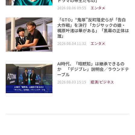
ドラマの帝王だもの」
2026.08.06 09:55
エンタメ
「GTO」“鬼塚”反町隆史らが「告白
大作戦」を決行 「カジサックの娘・
梶原叶渚は華がある」「黒幕の正体は
誰」
2026.08.04 11:32
エンタメ
AI時代、「暗黙知」は継承できるの
か 「デジブレ」説明会／ラウンドテ
ーブル
2026.08.03 15:15
経済/ビジネス