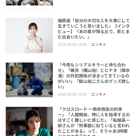
福原遥「自分の大切な人を大事にして
生きていこうと思いました」【インタ
ビュー】『あの星が降る丘で、君とま
た出会いたい。』
2026.08.06 12:00
エンタメ
「今夜もシリアルキラーと待ち合わ
せ」「磯貝（横山裕）とヒナタ（関水
渚）の共犯関係が深まってきているの
がいい」「縦山裕二さんのグッズ欲し
い」
2026.08.06 10:00
エンタメ
「クロスロード ～救命救急の約束
～」「人間関係、特に人を指導するの
はすごく難しいと感じた」「船越英一
郎さんが『刑事面に似ていると言われ
たことがある』って、そりゃあ2時間