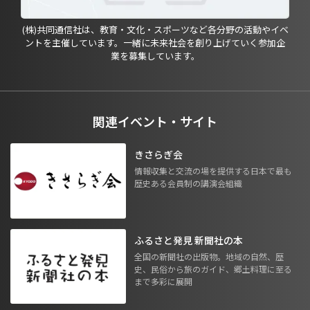
(株)共同通信社は、教育・文化・スポーツなど各分野の活動やイベ
ントを主催しています。一緒に未来社会を創り上げていく参加企
業を募集しています。
関連イベント・サイト
きさらぎ会
情報収集と交流の場を提供する日本で最も
歴史ある会員制の講演会組織
ふるさと発見 新聞社の本
全国の新聞社の出版物。地域の自然、歴
史、民俗から旅のガイド、郷土料理に至る
まで多彩に展開