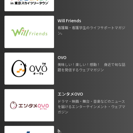
Will Friends
看護職・看護学生のライフサポートマガジ
ン。
OVO
美味しい！楽しい！感動！ 身近で旬な話
題を発信するウェブマガジン
エンタメOVO
ドラマ・映画・舞台・音楽などのニュース
を届けるエンターテインメント・ウェブマ
ガジン
b.