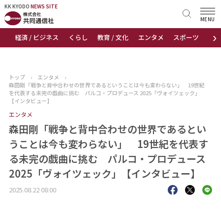
KK KYODO
KK KYODO
NEWS SITE
NEWS SITE
MENU
›
経済 / ビジネス
くらし
教育 / 文化
エンタメ
スポーツ
地
トップページ
お知らせ
トップ
›
エンタメ
›
森田剛「戦争と背中合わせの世界であるということは今も変わらない」 19世紀
ニュース
を代表する未完の戯曲に挑む パルコ・プロデュース 2025「ヴォイツェック」
【インタビュー】
エンタメ
おすすめコンテンツ
森田剛「戦争と背中合わせの世界であるとい
出版物
うことは今も変わらない」 19世紀を代表す
る未完の戯曲に挑む パルコ・プロデュース
会社概要
2025「ヴォイツェック」【インタビュー】
2025.08.22 08:00