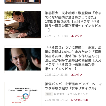
染谷将太 天才絵師・歌麿役は「今ま
でにない感情が湧きあがってきた」
1年間を振り返る【大河ドラマ「べら
ぼう〜蔦重栄華乃夢噺〜」インタビュ
ー】
2025.12.15 11:04
エンタメ
「べらぼう」ついに完結！ 蔦重、治
済の最期はいかに生まれたか？「横浜
流星さんは、肉体的にも作り込んで」
演出家が明かす最終回の舞台裏【大河
ドラマ「べらぼう〜蔦重栄華乃夢
噺〜」インタビュー】
2025.12.14 21:38
エンタメ
損傷バンパーを新品のバンパーへ マ
ツダが取り組む「水平リサイクル」
提供
自動車リサイクル促進センター
2026.08.06 14:12
SPONSORED