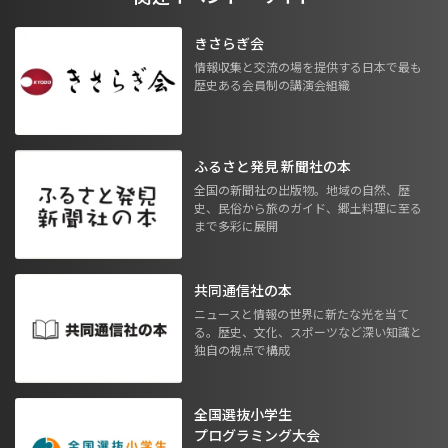
きさらぎ会
情報収集と交流の場を提供する日本で最も
歴史ある会員制の講演会組織
ふるさと発見 新聞社の本
全国の新聞社の出版物。地域の自然、歴
史、民俗から旅のガイド、郷土料理に至る
まで多彩に展開
共同通信社の本
ニュースと情報の世界に新たな光を当て
る。歴史、文化、スポーツなど深い知識と
独自の視点で構成
全国選抜小学生
プログラミング大会