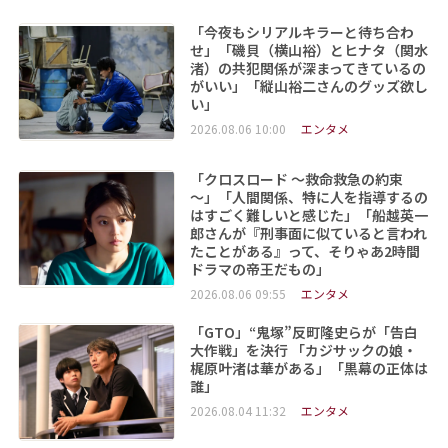
「今夜もシリアルキラーと待ち合わ
せ」「磯貝（横山裕）とヒナタ（関水
渚）の共犯関係が深まってきているの
がいい」「縦山裕二さんのグッズ欲し
い」
2026.08.06 10:00
エンタメ
「クロスロード ～救命救急の約束
～」「人間関係、特に人を指導するの
はすごく難しいと感じた」「船越英一
郎さんが『刑事面に似ていると言われ
たことがある』って、そりゃあ2時間
ドラマの帝王だもの」
2026.08.06 09:55
エンタメ
「GTO」“鬼塚”反町隆史らが「告白
大作戦」を決行 「カジサックの娘・
梶原叶渚は華がある」「黒幕の正体は
誰」
2026.08.04 11:32
エンタメ