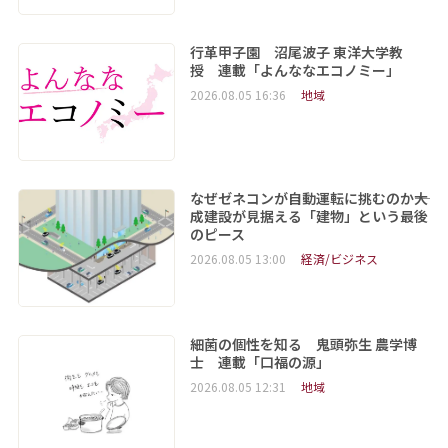
行革甲子園 沼尾波子 東洋大学教
授 連載「よんななエコノミー」
2026.08.05 16:36
地域
なぜゼネコンが自動運転に挑むのか――大
成建設が見据える「建物」という最後
のピース
2026.08.05 13:00
経済/ビジネス
細菌の個性を知る 鬼頭弥生 農学博
士 連載「口福の源」
2026.08.05 12:31
地域