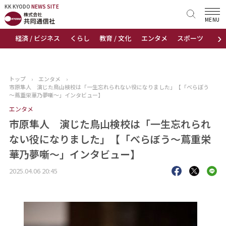
KK KYODO
KK KYODO
NEWS SITE
NEWS SITE
MENU
›
経済 / ビジネス
くらし
教育 / 文化
エンタメ
スポーツ
地
トップページ
お知らせ
トップ
›
エンタメ
›
市原隼人 演じた鳥山検校は「一生忘れられない役になりました」【「べらぼう
ニュース
～蔦重栄華乃夢噺～」インタビュー】
エンタメ
おすすめコンテンツ
市原隼人 演じた鳥山検校は「一生忘れられ
ない役になりました」【「べらぼう～蔦重栄
出版物
華乃夢噺～」インタビュー】
会社概要
2025.04.06 20:45