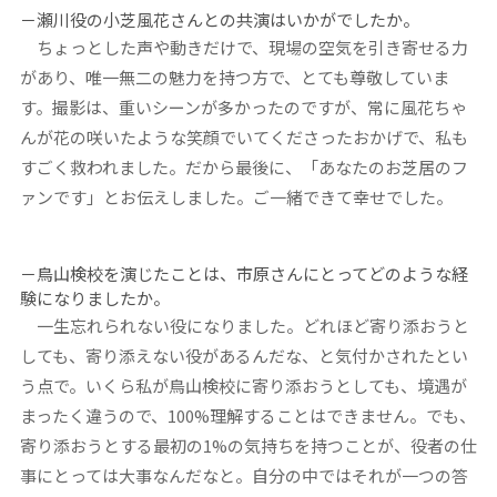
－瀬川役の小芝風花さんとの共演はいかがでしたか。
ちょっとした声や動きだけで、現場の空気を引き寄せる力
があり、唯一無二の魅力を持つ方で、とても尊敬していま
す。撮影は、重いシーンが多かったのですが、常に風花ちゃ
んが花の咲いたような笑顔でいてくださったおかげで、私も
すごく救われました。だから最後に、「あなたのお芝居のフ
ァンです」とお伝えしました。ご一緒できて幸せでした。
－鳥山検校を演じたことは、市原さんにとってどのような経
験になりましたか。
一生忘れられない役になりました。どれほど寄り添おうと
しても、寄り添えない役があるんだな、と気付かされたとい
う点で。いくら私が鳥山検校に寄り添おうとしても、境遇が
まったく違うので、100%理解することはできません。でも、
寄り添おうとする最初の1%の気持ちを持つことが、役者の仕
事にとっては大事なんだなと。自分の中ではそれが一つの答