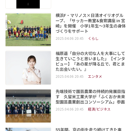
横浜F・マリノス×日清オイリオグル
ープ、「サッカー教室&食育講座 in 宮
崎」を開催 小学1年生～3年生の身体
づくりをサポート
2025.04.06 20:45
くらし
福原遥「自分の大切な人を大事にして
生きていこうと思いました」【インタ
ビュー】『あの星が降る丘で、君とま
た出会いたい。』
2025.04.06 20:45
エンタメ
先端技術で園芸農業の持続的発展目指
す 久留米工業大学が「ふくおか未来
型園芸農業創出コンソーシアム」参画
2025.04.06 20:45
経済/ビジネス
55年間、京の街を走り続けてきた車