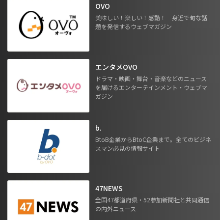
OVO
美味しい！楽しい！感動！ 身近で旬な話
題を発信するウェブマガジン
エンタメOVO
ドラマ・映画・舞台・音楽などのニュース
を届けるエンターテインメント・ウェブマ
ガジン
b.
BtoB企業からBtoC企業まで。全てのビジネ
スマン必見の情報サイト
47NEWS
全国47都道府県・52参加新聞社と共同通信
の内外ニュース