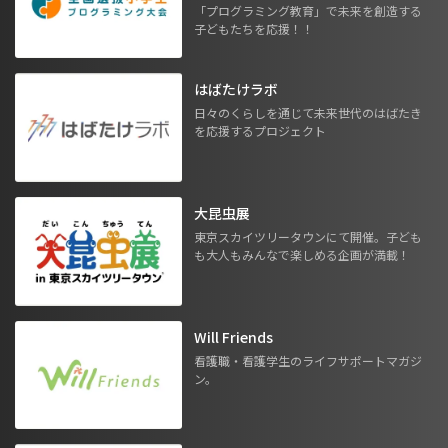
「プログラミング教育」で未来を創造する
子どもたちを応援！！
はばたけラボ
日々のくらしを通じて未来世代のはばたき
を応援するプロジェクト
大昆虫展
東京スカイツリータウンにて開催。子ども
も大人もみんなで楽しめる企画が満載！
Will Friends
看護職・看護学生のライフサポートマガジ
ン。