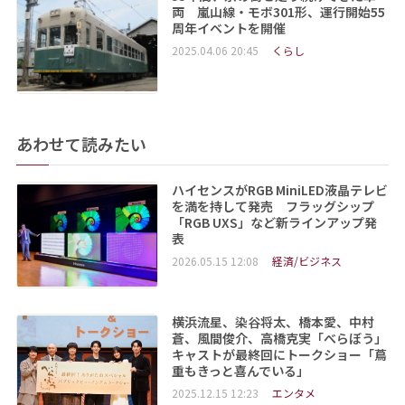
両 嵐山線・モボ301形、運行開始55
周年イベントを開催
2025.04.06 20:45
くらし
あわせて読みたい
ハイセンスがRGB MiniLED液晶テレビ
を満を持して発売 フラッグシップ
「RGB UXS」など新ラインアップ発
表
2026.05.15 12:08
経済/ビジネス
横浜流星、染谷将太、橋本愛、中村
蒼、風間俊介、高橋克実「べらぼう」
キャストが最終回にトークショー「蔦
重もきっと喜んでいる」
2025.12.15 12:23
エンタメ