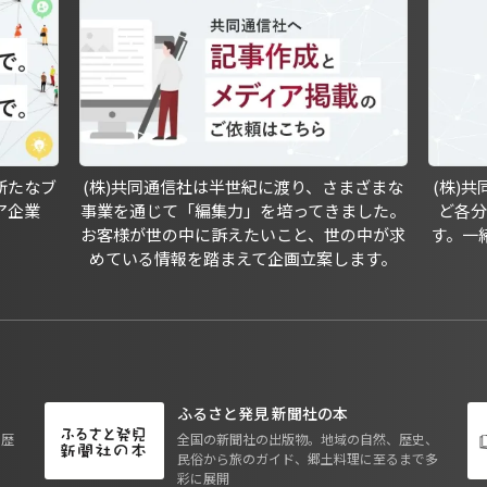
新たなブ
(株)共同通信社は半世紀に渡り、さまざまな
(株)
ア企業
事業を通じて「編集力」を培ってきました。
ど各
お客様が世の中に訴えたいこと、世の中が求
す。一
めている情報を踏まえて企画立案します。
ふるさと発見 新聞社の本
も歴
全国の新聞社の出版物。地域の自然、歴史、
民俗から旅のガイド、郷土料理に至るまで多
彩に展開