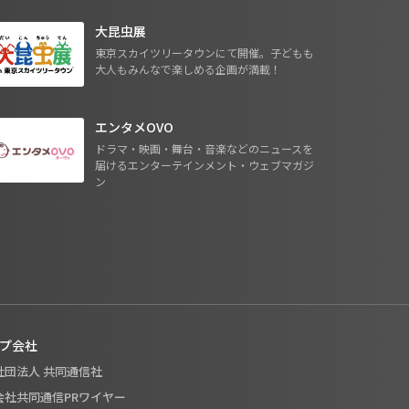
大昆虫展
東京スカイツリータウンにて開催。子どもも
大人もみんなで楽しめる企画が満載！
エンタメOVO
ドラマ・映画・舞台・音楽などのニュースを
届けるエンターテインメント・ウェブマガジ
ン
プ会社
般社団法人 共同通信社
式会社共同通信PRワイヤー