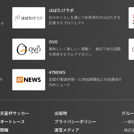
はばたけラボ
日々のくらしを通じて未来世代のはばたきを
応援するプロジェクト
る子
OVO
ジ
美味しい！楽しい！感動！ 身近で旬な話題
を発信するウェブマガジン
47NEWS
ネ
全国47都道府県・52参加新聞社と共同通信の
内外ニュース
天皇杯サッカー
出版物
グルー
オートレース
プライバシーポリシー
- 一
競輪
運営メディア
- 株