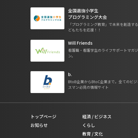
全国選抜小学生
プログラミング大会
「プログラミング教育」で未来を創造す
どもたちを応援！！
Will Friends
看護職・看護学生のライフサポートマガ
ン。
b.
BtoB企業からBtoC企業まで。全てのビジ
スマン必見の情報サイト
トップページ
経済 / ビジネス
お知らせ
くらし
教育 / 文化