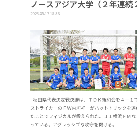
ノースアジア大学（２年連続
2023.05.17 15:38
秋田県代表決定戦決勝は、ＴＤＫ親和会を４―１で
ストライカーのＦＷ内垣祥一がハットトリックを達
たことでフィジカルが鍛えられた。Ｊ１横浜ＦＭな
っている。アグレッシブな攻守を掲げる。