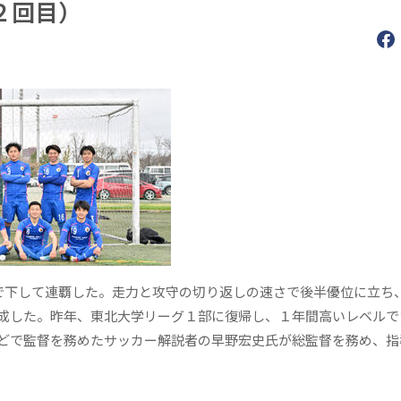
２回目）
下して連覇した。走力と攻守の切り返しの速さで後半優位に立ち
成した。昨年、東北大学リーグ１部に復帰し、１年間高いレベルで
どで監督を務めたサッカー解説者の早野宏史氏が総監督を務め、指