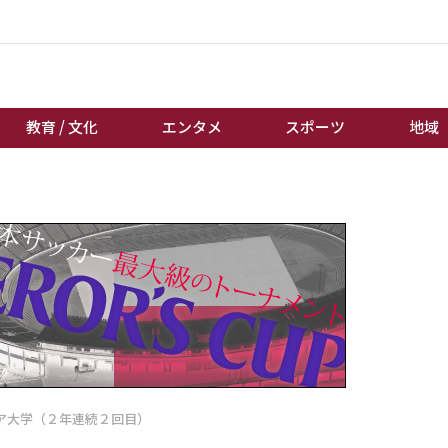
教育 / 文化
エンタメ
スポーツ
地域
経済 / ビジネス
誰もが輝いて働く社会へ
くらし
天皇杯サッカー
教育 / 文化
オートレース
エンタメ
競輪
スポーツ
ボートレース
地域
棋王戦
キーパーソン
女流本因坊戦
ア大学（２年連続２回目）