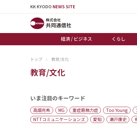
KK KYODO
NEWS SITE
経済 / ビジネス
くらし
トップ
›
教育/文化
トップページ
教育/文化
お知らせ
いま注目のキーワード
高畑充希
MG
重症筋無力症
Too Young
NTTコミュニケーションズ
愛知
瀬戸康史