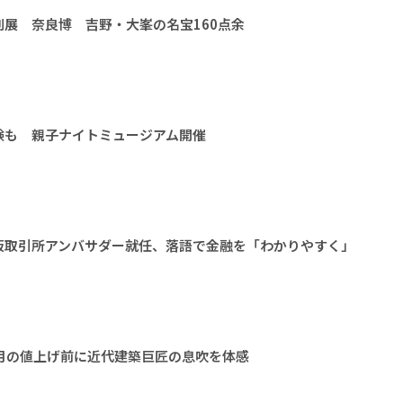
展 奈良博 吉野・大峯の名宝160点余
験も 親子ナイトミュージアム開催
阪取引所アンバサダー就任、落語で金融を「わかりやすく」
月の値上げ前に近代建築巨匠の息吹を体感