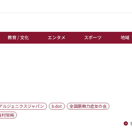
教育 / 文化
エンタメ
スポーツ
地域
経済 / ビジネス
誰もが輝いて働く社会へ
くらし
天皇杯サッカー
教育 / 文化
オートレース
エンタメ
競輪
スポーツ
ボートレース
地域
棋王戦
アルジェニクスジャパン
b.dot
全国筋無力症友の会
キーパーソン
女流本因坊戦
有村架純