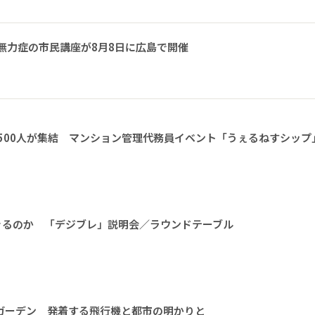
無力症の市民講座が8月8日に広島で開催
1500人が集結 マンション管理代務員イベント「うぇるねすシップ
きるのか 「デジブレ」説明会／ラウンドテーブル
ガーデン 発着する飛行機と都市の明かりと