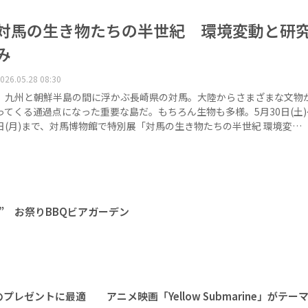
対馬の生き物たちの半世紀 環境変動と研
み
026.05.28 08:30
九州と朝鮮半島の間に浮かぶ長崎県の対馬。大陸からさまざまな文物
ってくる通過点になった重要な島だ。もちろん生物も多様。5月30日(土)
日(月)まで、対馬博物館で特別展「対馬の生き物たちの半世紀 環境変…
” お祭りBBQビアガーデン
レゼントに最適 アニメ映画「Yellow Submarine」がテー