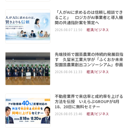
「人がAIに求めるのは信頼し相談でき
ること」 ロジカがAI事業者と導入機
関の共通指針案を策定へ
2026.08.07 11:50
経済/ビジネス
先端技術で園芸農業の持続的発展目指
す 久留米工業大学が「ふくおか未来
型園芸農業創出コンソーシアム」参画
2026.08.06 11:33
経済/ビジネス
不動産業界で来店率と成約率を上げる
方法を伝授 いえらぶGROUPが8月
18、20日に無料セミナー
2026.08.05 15:46
経済/ビジネス