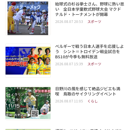
始球式の杉谷拳士さん、野球に熱い思
い 全日本学童軟式野球大会 マクド
ナルド・トーナメントが開幕
2026.08.07 20:53
スポーツ
ベルギーで戦う日本人選手を応援しよ
う シント＝トロイデン戦全試合を
BS10が今季も無料放送
2026.08.07 15:39
スポーツ
日野川の風を感じて絶品ジビエも満
喫 鳥取のサイクリングイベント
2026.08.07 11:05
くらし