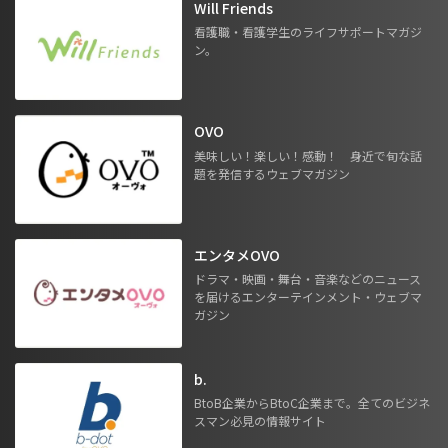
Will Friends
看護職・看護学生のライフサポートマガジ
ン。
OVO
美味しい！楽しい！感動！ 身近で旬な話
題を発信するウェブマガジン
エンタメOVO
ドラマ・映画・舞台・音楽などのニュース
を届けるエンターテインメント・ウェブマ
ガジン
b.
BtoB企業からBtoC企業まで。全てのビジネ
スマン必見の情報サイト