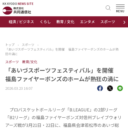
KK KYODO
KK KYODO
NEWS SITE
NEWS SITE
MENU
›
経済 / ビジネス
くらし
教育 / 文化
エンタメ
スポーツ
地
トップページ
お知らせ
トップ
›
スポーツ
›
「あいづスポーツフェスティバル」を開催 福島ファイヤーボンズのホームが熱
ニュース
狂の渦に
スポーツ
教育/文化
おすすめコンテンツ
「あいづスポーツフェスティバル」を開催
福島ファイヤーボンズのホームが熱狂の渦に
出版物
2026.03.23 16:07
会社概要
プロバスケットボールリーグ「B.LEAGUE」の2部リーグ
「B2リーグ」の福島ファイヤーボンズ対信州ブレイブウォリ
アーズ戦が3月21日・22日に、福島県会津若松市のあいづ総