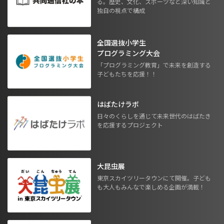
る。歴史、文化、スポーツなど深い知識と
独自の視点で構成
全国選抜小学生
プログラミング大会
「プログラミング教育」で未来を創造する
子どもたちを応援！！
はばたけラボ
日々のくらしを通じて未来世代のはばたき
を応援するプロジェクト
大昆虫展
東京スカイツリータウンにて開催。子ども
も大人もみんなで楽しめる企画が満載！