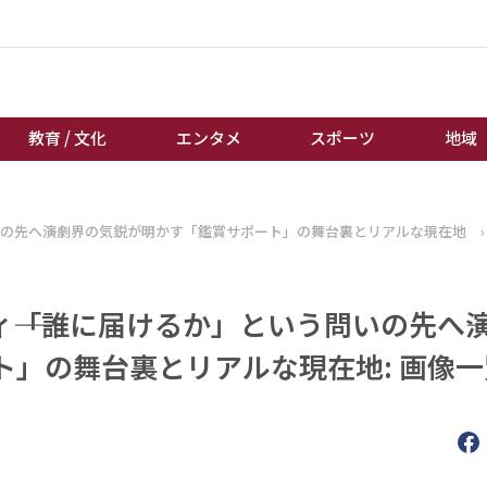
教育 / 文化
エンタメ
スポーツ
地域
経済 / ビジネス
誰もが輝いて働く社会へ
いの先へ――演劇界の気鋭が明かす「鑑賞サポート」の舞台裏とリアルな現在地
›
くらし
天皇杯サッカー
教育 / 文化
オートレース
―「誰に届けるか」という問いの先へ――
エンタメ
競輪
スポーツ
ボートレース
」の舞台裏とリアルな現在地: 画像一
地域
棋王戦
キーパーソン
女流本因坊戦