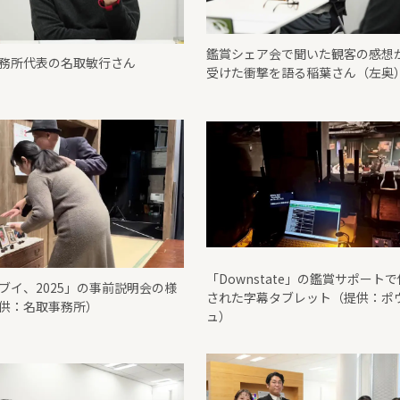
鑑賞シェア会で聞いた観客の感想
務所代表の名取敏行さん
受けた衝撃を語る稲葉さん（左奥
「Downstate」の鑑賞サポート
ブイ、2025」の事前説明会の様
された字幕タブレット（提供：ポ
供：名取事務所）
ュ）