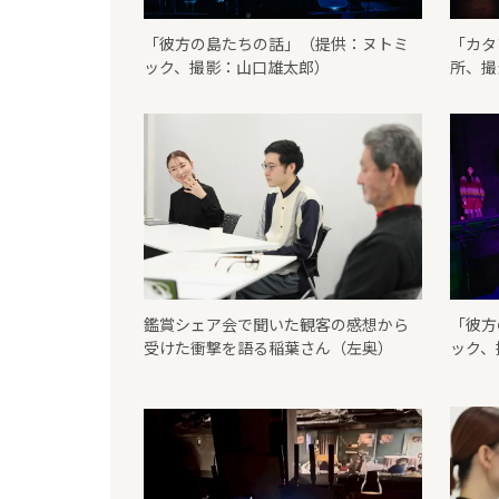
「彼方の島たちの話」（提供：ヌトミ
「カタ
ック、撮影：山口雄太郎）
所、撮
鑑賞シェア会で聞いた観客の感想から
「彼方
受けた衝撃を語る稲葉さん（左奥）
ック、