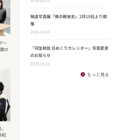
2026.02.25
報道写真展「食の戦後史」2月10日より開
催
2026.02.03
アー
「羽生結弦 日めくりカレンダー」写真変更
成課の
のお知らせ
2025.10.23
もっと見る
る、
泰紀