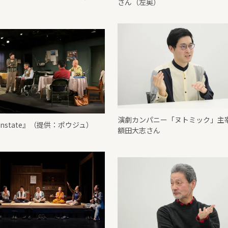
さん（左奥）
演劇カンパニー「ヌトミック」主
wnstate』（提供：ポウジュ）
額田大志さん