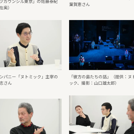
ツカウンシル東京」の佐藤泰紀
葉賀恵さん
左奥）
ンパニー「ヌトミック」主宰の
「彼方の島たちの話」（提供：ヌ
志さん
ック、撮影：山口雄太郎）