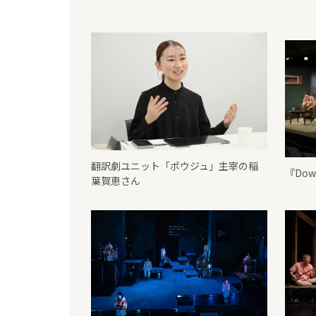
翻訳劇ユニット「ポウジュ」主宰の稲
『Do
葉賀恵さん