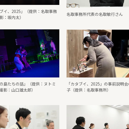
ブイ、2025」（提供：名取事務
名取事務所代表の名取敏行さん
影：坂内太）
の島たちの話」（提供：ヌトミ
「カタブイ、2025」の事前説明会
撮影：山口雄太郎）
子（提供：名取事務所）