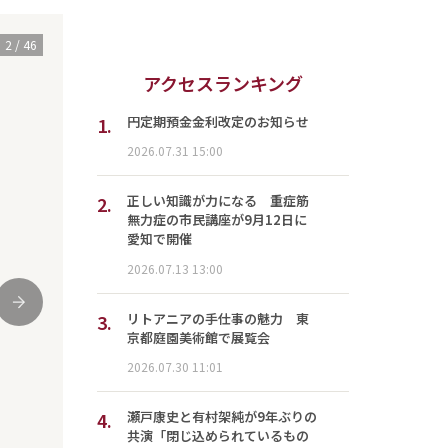
3
/
46
アクセスランキング
1.
円定期預金金利改定のお知らせ
2026.07.31 15:00
2.
正しい知識が力になる 重症筋
無力症の市民講座が9月12日に
愛知で開催
2026.07.13 13:00
次
3.
リトアニアの手仕事の魅力 東
京都庭園美術館で展覧会
2026.07.30 11:01
4.
瀬戸康史と有村架純が9年ぶりの
共演「閉じ込められているもの