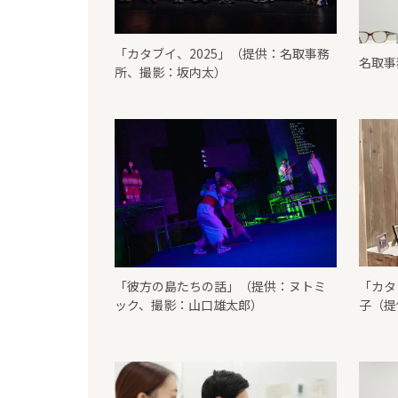
「カタブイ、2025」（提供：名取事務
名取事
所、撮影：坂内太）
「彼方の島たちの話」（提供：ヌトミ
「カタ
ック、撮影：山口雄太郎）
子（提