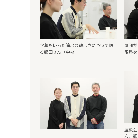
字幕を使った演出の難しさについて語
劇団だ
る額田さん（中央）
限界を
座談会
ん、額