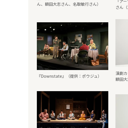
「アー
ん、額田大志さん、名取敏行さん）
さん（
演劇カ
『Downstate』（提供：ポウジュ）
額田大