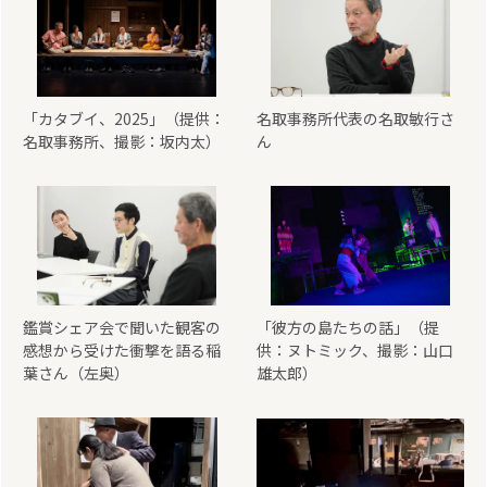
「カタブイ、2025」（提供：
名取事務所代表の名取敏行さ
名取事務所、撮影：坂内太）
ん
鑑賞シェア会で聞いた観客の
「彼方の島たちの話」（提
感想から受けた衝撃を語る稲
供：ヌトミック、撮影：山口
葉さん（左奥）
雄太郎）