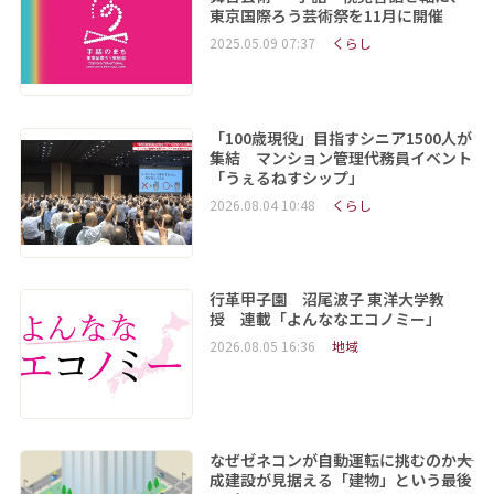
東京国際ろう芸術祭を11月に開催
2025.05.09 07:37
くらし
「100歳現役」目指すシニア1500人が
集結 マンション管理代務員イベント
「うぇるねすシップ」
2026.08.04 10:48
くらし
行革甲子園 沼尾波子 東洋大学教
授 連載「よんななエコノミー」
2026.08.05 16:36
地域
なぜゼネコンが自動運転に挑むのか――大
成建設が見据える「建物」という最後