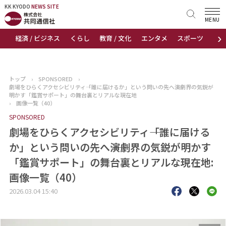
KK KYODO
KK KYODO
NEWS SITE
NEWS SITE
MENU
›
経済 / ビジネス
くらし
教育 / 文化
エンタメ
スポーツ
地
トップページ
お知らせ
トップ
›
SPONSORED
›
劇場をひらくアクセシビリティ――「誰に届けるか」という問いの先へ――演劇界の気鋭が
ニュース
明かす「鑑賞サポート」の舞台裏とリアルな現在地
›
画像一覧（40）
SPONSORED
おすすめコンテンツ
劇場をひらくアクセシビリティ――「誰に届ける
出版物
か」という問いの先へ――演劇界の気鋭が明かす
「鑑賞サポート」の舞台裏とリアルな現在地:
会社概要
画像一覧（40）
2026.03.04 15:40