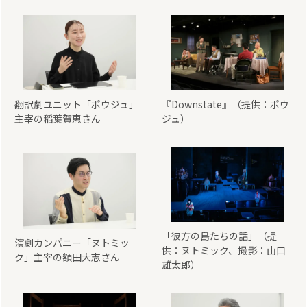
翻訳劇ユニット「ポウジュ」
『Downstate』（提供：ポウ
主宰の稲葉賀恵さん
ジュ）
「彼方の島たちの話」（提
演劇カンパニー「ヌトミッ
供：ヌトミック、撮影：山口
ク」主宰の額田大志さん
雄太郎）