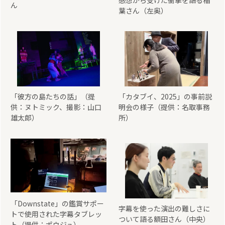
ん
葉さん（左奥）
「彼方の島たちの話」（提
「カタブイ、2025」の事前説
供：ヌトミック、撮影：山口
明会の様子（提供：名取事務
雄太郎）
所）
「Downstate」の鑑賞サポー
字幕を使った演出の難しさに
トで使用された字幕タブレッ
ついて語る額田さん（中央）
ト（提供：ポウジュ）