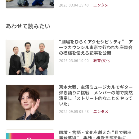
2026.03.04 15:40
エンタメ
あわせて読みたい
“劇場をひらくアクセシビリティ” ア
ーツカウンシル東京で行われた座談会
の模様を伝える記事を公開
2026.03.06 10:00
教育/文化
京本大我、主演ミュージカルでギター
弾き語りに挑戦 メンバーの前で突然
演奏し「ストリート的なことをやって
いた」
2025.09.09 09:48
エンタメ
国境・言語・文化を越えた “目で観る
舞台芸術” 手話・視覚言語を軸に、