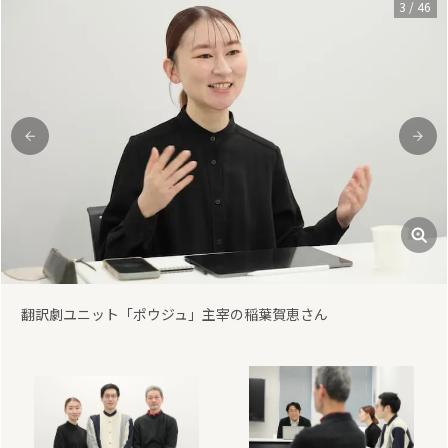
3
/
46
前
次
翻訳劇ユニット「ポウジュ」主宰の稲葉賀恵さん