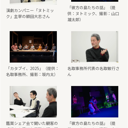
「彼方の島たちの話」（提
演劇カンパニー「ヌトミッ
供：ヌトミック、撮影：山口
ク」主宰の額田大志さん
雄太郎）
「カタブイ、2025」（提供：
名取事務所代表の名取敏行さ
名取事務所、撮影：坂内太）
ん
鑑賞シェア会で聞いた観客の
「彼方の島たちの話」（提