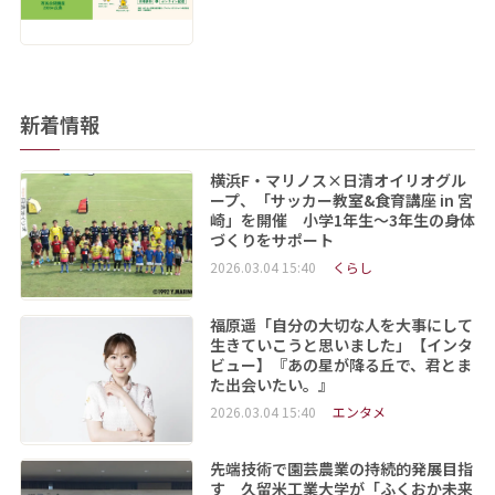
新着情報
横浜F・マリノス×日清オイリオグル
ープ、「サッカー教室&食育講座 in 宮
崎」を開催 小学1年生～3年生の身体
づくりをサポート
2026.03.04 15:40
くらし
福原遥「自分の大切な人を大事にして
生きていこうと思いました」【インタ
ビュー】『あの星が降る丘で、君とま
た出会いたい。』
2026.03.04 15:40
エンタメ
先端技術で園芸農業の持続的発展目指
す 久留米工業大学が「ふくおか未来