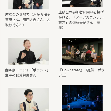
座談会の参加者に問いを投げ
座談会の参加者（左から稲葉
かける、「アーツカウンシル
賀恵さん、額田大志さん、名
東京」の佐藤泰紀さん（左
取敏行さん）
奥）
翻訳劇ユニット「ポウジュ」
『Downstate』（提供：ポウ
主宰の稲葉賀恵さん
ジュ）