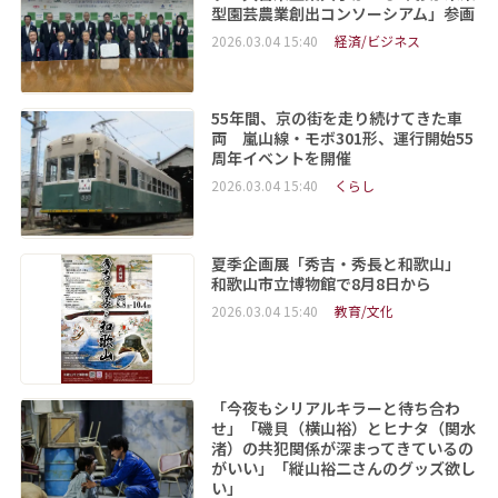
型園芸農業創出コンソーシアム」参画
2026.03.04 15:40
経済/ビジネス
55年間、京の街を走り続けてきた車
両 嵐山線・モボ301形、運行開始55
周年イベントを開催
2026.03.04 15:40
くらし
夏季企画展「秀吉・秀長と和歌山」
和歌山市立博物館で8月8日から
2026.03.04 15:40
教育/文化
「今夜もシリアルキラーと待ち合わ
せ」「磯貝（横山裕）とヒナタ（関水
渚）の共犯関係が深まってきているの
がいい」「縦山裕二さんのグッズ欲し
い」