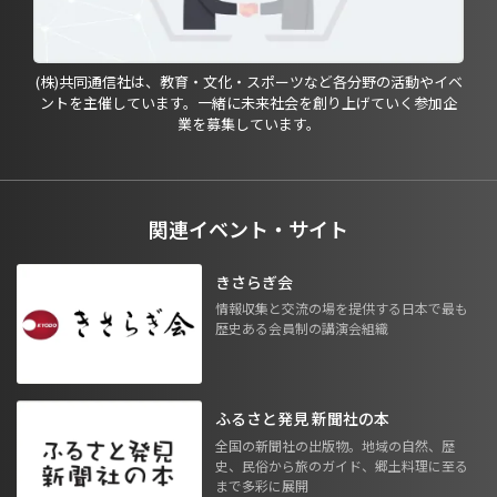
(株)共同通信社は、教育・文化・スポーツなど各分野の活動やイベ
ントを主催しています。一緒に未来社会を創り上げていく参加企
業を募集しています。
関連イベント・サイト
きさらぎ会
情報収集と交流の場を提供する日本で最も
歴史ある会員制の講演会組織
ふるさと発見 新聞社の本
全国の新聞社の出版物。地域の自然、歴
史、民俗から旅のガイド、郷土料理に至る
まで多彩に展開