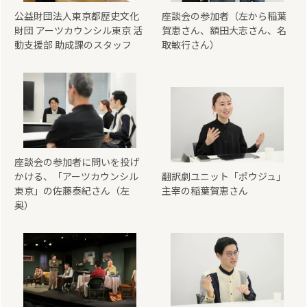
公益財団法人東京都歴史文化
座談会の参加者（左から稲葉
財団 アーツカウンシル東京 活
賀恵さん、額田大志さん、名
動支援部 助成課のスタッフ
取敏行さん）
座談会の参加者に問いを投げ
かける、「アーツカウンシル
翻訳劇ユニット「ポウジュ」
東京」の佐藤泰紀さん（左
主宰の稲葉賀恵さん
奥）