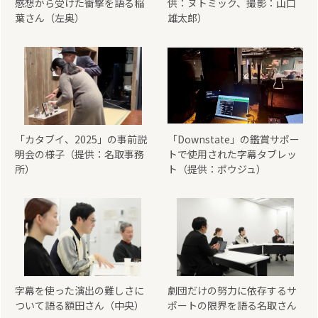
感想から受けた衝撃を語る稲
供：ヌトミック、撮影：山口
葉さん（左奥）
雄太郎）
「カタブイ、2025」の事前説
「Downstate」の鑑賞サポー
明会の様子（提供：名取事務
トで使用された字幕タブレッ
所）
ト（提供：ポウジュ）
字幕を使った演出の難しさに
劇団だけの努力に依存するサ
ついて語る額田さん（中央）
ポートの限界を語る名取さん