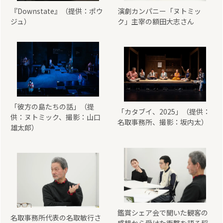
『Downstate』（提供：ポウ
演劇カンパニー「ヌトミッ
ジュ）
ク」主宰の額田大志さん
「彼方の島たちの話」（提
「カタブイ、2025」（提供：
供：ヌトミック、撮影：山口
名取事務所、撮影：坂内太）
雄太郎）
鑑賞シェア会で聞いた観客の
名取事務所代表の名取敏行さ
感想から受けた衝撃を語る稲