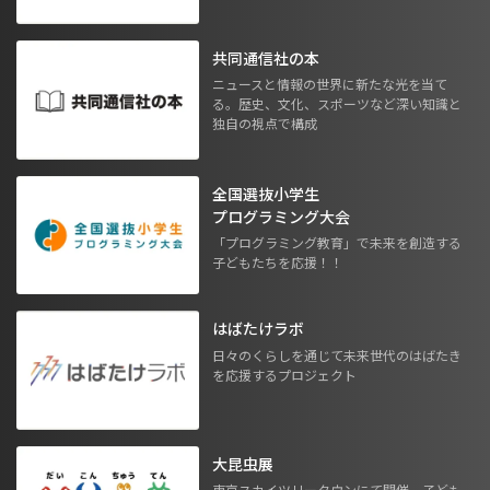
共同通信社の本
ニュースと情報の世界に新たな光を当て
る。歴史、文化、スポーツなど深い知識と
独自の視点で構成
全国選抜小学生
プログラミング大会
「プログラミング教育」で未来を創造する
子どもたちを応援！！
はばたけラボ
日々のくらしを通じて未来世代のはばたき
を応援するプロジェクト
大昆虫展
東京スカイツリータウンにて開催。子ども