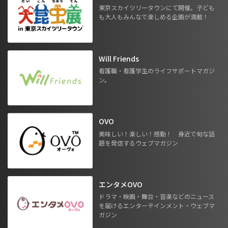
東京スカイツリータウンにて開催。子ども
も大人もみんなで楽しめる企画が満載！
Will Friends
看護職・看護学生のライフサポートマガジ
ン。
OVO
美味しい！楽しい！感動！ 身近で旬な話
題を発信するウェブマガジン
エンタメOVO
ドラマ・映画・舞台・音楽などのニュース
を届けるエンターテインメント・ウェブマ
ガジン