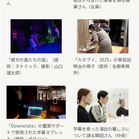
ん
葉さん（左奥）
「彼方の島たちの話」（提
「カタブイ、2025」の事前説
供：ヌトミック、撮影：山口
明会の様子（提供：名取事務
雄太郎）
所）
「Downstate」の鑑賞サポー
字幕を使った演出の難しさに
トで使用された字幕タブレッ
ついて語る額田さん（中央）
ト（提供：ポウジュ）