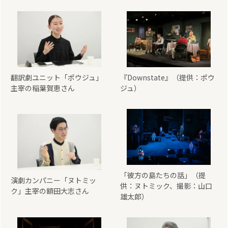
翻訳劇ユニット「ポウジュ」
『Downstate』（提供：ポウ
主宰の稲葉賀恵さん
ジュ）
「彼方の島たちの話」（提
演劇カンパニー「ヌトミッ
供：ヌトミック、撮影：山口
ク」主宰の額田大志さん
雄太郎）