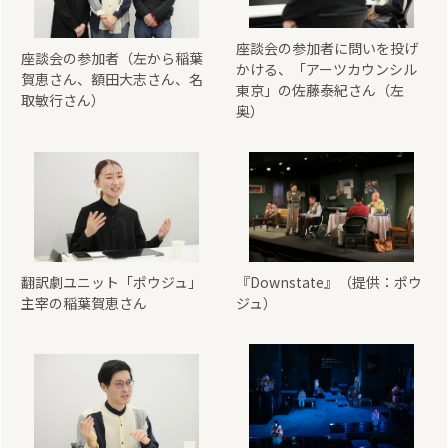
座談会の参加者に問いを投げ
座談会の参加者（左から稲葉
かける、「アーツカウンシル
賀恵さん、額田大志さん、名
東京」の佐藤泰紀さん（左
取敏行さん）
奥）
翻訳劇ユニット「ポウジュ」
『Downstate』（提供：ポウ
主宰の稲葉賀恵さん
ジュ）