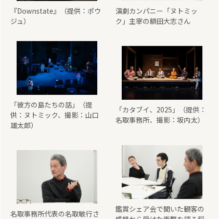
『Downstate』（提供：ポウ
演劇カンパニー「ヌトミッ
ジュ）
ク」主宰の額田大志さん
「彼方の島たちの話」（提
「カタブイ、2025」（提供：
供：ヌトミック、撮影：山口
名取事務所、撮影：坂内太）
雄太郎）
鑑賞シェア会で聞いた観客の
名取事務所代表の名取敏行さ
感想から受けた衝撃を語る稲