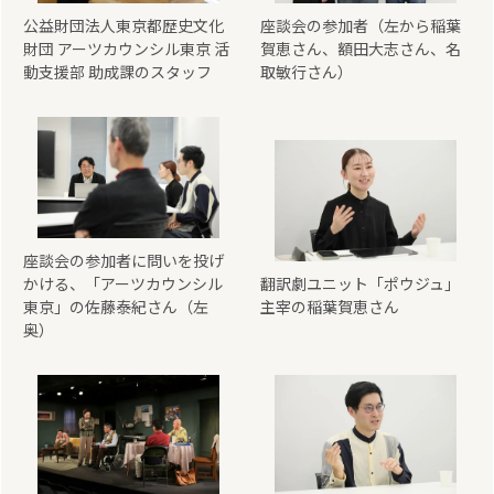
公益財団法人東京都歴史文化
座談会の参加者（左から稲葉
財団 アーツカウンシル東京 活
賀恵さん、額田大志さん、名
動支援部 助成課のスタッフ
取敏行さん）
座談会の参加者に問いを投げ
かける、「アーツカウンシル
翻訳劇ユニット「ポウジュ」
東京」の佐藤泰紀さん（左
主宰の稲葉賀恵さん
奥）