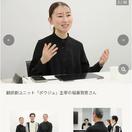
3
/
46
前
次
翻訳劇ユニット「ポウジュ」主宰の稲葉賀恵さん