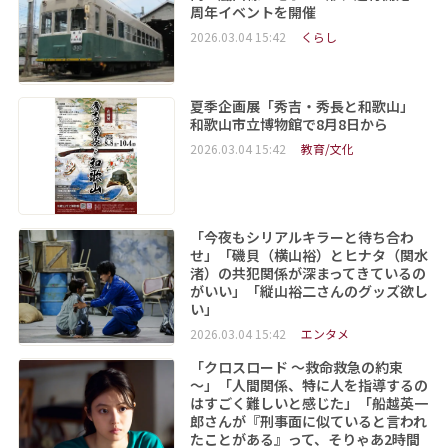
周年イベントを開催
2026.03.04 15:42
くらし
夏季企画展「秀吉・秀長と和歌山」
和歌山市立博物館で8月8日から
2026.03.04 15:42
教育/文化
「今夜もシリアルキラーと待ち合わ
せ」「磯貝（横山裕）とヒナタ（関水
渚）の共犯関係が深まってきているの
がいい」「縦山裕二さんのグッズ欲し
い」
2026.03.04 15:42
エンタメ
「クロスロード ～救命救急の約束
～」「人間関係、特に人を指導するの
はすごく難しいと感じた」「船越英一
郎さんが『刑事面に似ていると言われ
たことがある』って、そりゃあ2時間