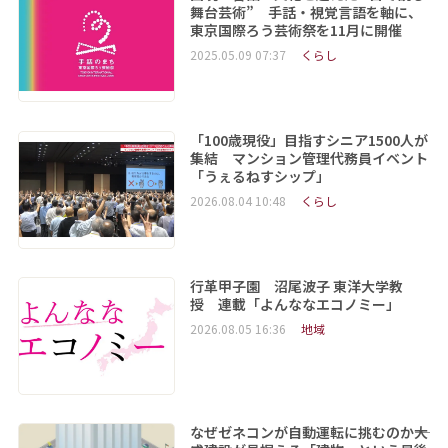
舞台芸術” 手話・視覚言語を軸に、
東京国際ろう芸術祭を11月に開催
2025.05.09 07:37
くらし
「100歳現役」目指すシニア1500人が
集結 マンション管理代務員イベント
「うぇるねすシップ」
2026.08.04 10:48
くらし
行革甲子園 沼尾波子 東洋大学教
授 連載「よんななエコノミー」
2026.08.05 16:36
地域
なぜゼネコンが自動運転に挑むのか――大