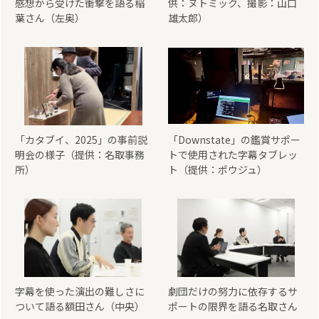
感想から受けた衝撃を語る稲
供：ヌトミック、撮影：山口
葉さん（左奥）
雄太郎）
「カタブイ、2025」の事前説
「Downstate」の鑑賞サポー
明会の様子（提供：名取事務
トで使用された字幕タブレッ
所）
ト（提供：ポウジュ）
字幕を使った演出の難しさに
劇団だけの努力に依存するサ
ついて語る額田さん（中央）
ポートの限界を語る名取さん