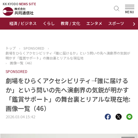
KK KYODO
KK KYODO
NEWS SITE
NEWS SITE
MENU
›
経済 / ビジネス
くらし
教育 / 文化
エンタメ
スポーツ
地
トップページ
お知らせ
トップ
›
SPONSORED
›
劇場をひらくアクセシビリティ――「誰に届けるか」という問いの先へ――演劇界の気鋭が
ニュース
明かす「鑑賞サポート」の舞台裏とリアルな現在地
›
画像一覧（46）
SPONSORED
おすすめコンテンツ
劇場をひらくアクセシビリティ――「誰に届ける
出版物
か」という問いの先へ――演劇界の気鋭が明かす
「鑑賞サポート」の舞台裏とリアルな現在地:
会社概要
画像一覧（46）
2026.03.04 15:42