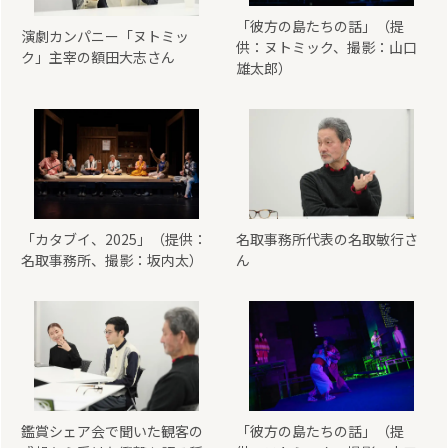
「彼方の島たちの話」（提
演劇カンパニー「ヌトミッ
供：ヌトミック、撮影：山口
ク」主宰の額田大志さん
雄太郎）
「カタブイ、2025」（提供：
名取事務所代表の名取敏行さ
名取事務所、撮影：坂内太）
ん
鑑賞シェア会で聞いた観客の
「彼方の島たちの話」（提