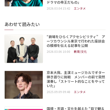
ドラマの帝王だもの」
2026.03.04 15:42
エンタメ
あわせて読みたい
“劇場をひらくアクセシビリティ” ア
ーツカウンシル東京で行われた座談会
の模様を伝える記事を公開
2026.03.06 10:00
教育/文化
京本大我、主演ミュージカルでギター
弾き語りに挑戦 メンバーの前で突然
演奏し「ストリート的なことをやって
いた」
2025.09.09 09:48
エンタメ
国境・言語・文化を越えた “目で観る