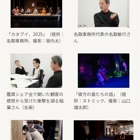
「カタブイ、2025」（提供：
名取事務所代表の名取敏行さ
名取事務所、撮影：坂内太）
ん
鑑賞シェア会で聞いた観客の
「彼方の島たちの話」（提
感想から受けた衝撃を語る稲
供：ヌトミック、撮影：山口
葉さん（左奥）
雄太郎）