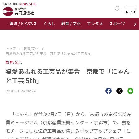
KK KYODO
KK KYODO
NEWS SITE
NEWS SITE
MENU
›
経済 / ビジネス
くらし
教育 / 文化
エンタメ
スポーツ
地
トップページ
お知らせ
トップ
›
教育/文化
›
猫愛あふれる工芸品が集合 京都で「にゃんと工芸 5th」
ニュース
教育/文化
猫愛あふれる工芸品が集合 京都で「にゃん
おすすめコンテンツ
と工芸 5th」
出版物
2026.01.28 08:24
会社概要
「にゃん」が並ぶ2月2日（月）から、京都市の京都伝統産
業ミュージアム（京都産業振興センター・京都市）で、猫を
モチーフにした伝統工芸品が集まるポップアップフェア「に