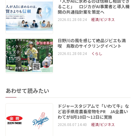
「人がAIに求めるのは信頼し相談でき
ること」 ロジカがAI事業者と導入機
関の共通指針案を策定へ
2026.01.28 08:24
経済/ビジネス
日野川の風を感じて絶品ジビエも満
喫 鳥取のサイクリングイベント
2026.01.28 08:24
くらし
あわせて読みたい
ドジャースタジアムで「いわて牛」な
ど岩手県産農畜産物をPR JA全農い
わてが8月10日～12日に実施
2026.08.07 14:40
経済/ビジネス