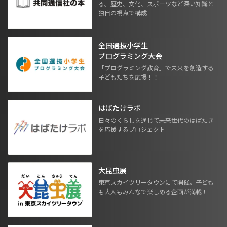
る。歴史、文化、スポーツなど深い知識と
独自の視点で構成
全国選抜小学生
プログラミング大会
「プログラミング教育」で未来を創造する
子どもたちを応援！！
はばたけラボ
日々のくらしを通じて未来世代のはばたき
を応援するプロジェクト
大昆虫展
東京スカイツリータウンにて開催。子ども
も大人もみんなで楽しめる企画が満載！