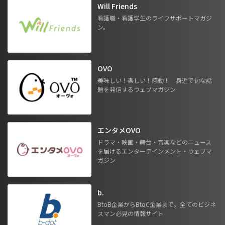
Will Friends
看護職・看護学生のライフサポートマガジ
ン。
OVO
美味しい！楽しい！感動！ 身近で旬な話
題を発信するウェブマガジン
エンタメOVO
ドラマ・映画・舞台・音楽などのニュース
を届けるエンターテインメント・ウェブマ
ガジン
b.
BtoB企業からBtoC企業まで。全てのビジネ
スマン必見の情報サイト