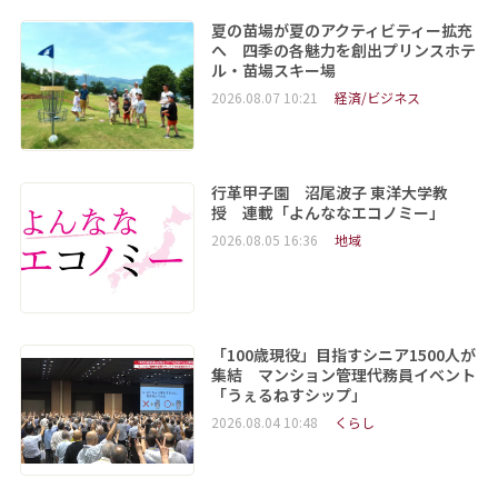
夏の苗場が夏のアクティビティー拡充
へ 四季の各魅力を創出プリンスホテ
ル・苗場スキー場
2026.08.07 10:21
経済/ビジネス
行革甲子園 沼尾波子 東洋大学教
授 連載「よんななエコノミー」
2026.08.05 16:36
地域
「100歳現役」目指すシニア1500人が
集結 マンション管理代務員イベント
「うぇるねすシップ」
2026.08.04 10:48
くらし