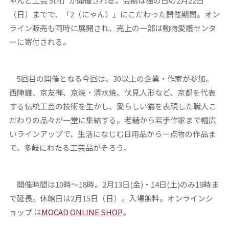
ゃんと工芸 5th」が開催される。会期は猫の日の2月22日
（日）までで、「2（にゃん）」にこだわった開催期間。オン
ライン販売も同時に展開され、売上の一部は動物愛護センタ
ーに寄付される。
5回目の開催となる今回は、30以上の企業・作家が参加。
西陣織、京友禅、京焼・清水焼、伏見人形など、京都を代表
する伝統工芸の技術を生かし、愛らしい猫を表現した職人こ
だわりの品々が一堂に集結する。老舗から若手作家まで幅広
いラインアップで、生活になじむ日用品から一点物の作品ま
で、多岐にわたる工芸品がそろう。
開催時間は10時〜18時。2月13日(金)・14日(土)のみ19時ま
で延長。休館日は2月15日（日）。入場無料。オンラインシ
ョップ は
MOCAD ONLINE SHOP
。