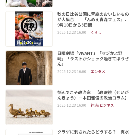
秋の日比谷公園に青森のおいしいもの
が大集合 「んめぇ青森フェス」、
9月18日から3日間
2025.12.23 16:00
くらし
日曜劇場「VIVANT」「マジかよ野
崎」「ラストがショック過ぎてぼうぜ
ん」
2025.12.23 16:00
エンタメ
悩んでこそ政治家 【政眼鏡（せいが
んきょう）－本田雅俊の政治コラム】
2025.12.23 16:00
経済/ビジネス
クラゲに刺されたらどうする？ 真水