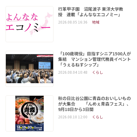
行革甲子園 沼尾波子 東洋大学教
授 連載「よんななエコノミー」
2026.08.05 16:36
地域
「100歳現役」目指すシニア1500人が
集結 マンション管理代務員イベント
「うぇるねすシップ」
2026.08.04 10:48
くらし
秋の日比谷公園に青森のおいしいもの
が大集合 「んめぇ青森フェス」、
9月18日から3日間
2026.08.10 12:00
くらし