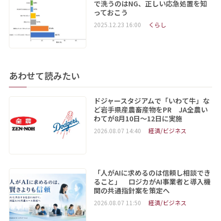
で洗うのはNG、正しい応急処置を知
っておこう
2025.12.23 16:00
くらし
あわせて読みたい
ドジャースタジアムで「いわて牛」な
ど岩手県産農畜産物をPR JA全農い
わてが8月10日～12日に実施
2026.08.07 14:40
経済/ビジネス
「人がAIに求めるのは信頼し相談でき
ること」 ロジカがAI事業者と導入機
関の共通指針案を策定へ
2026.08.07 11:50
経済/ビジネス