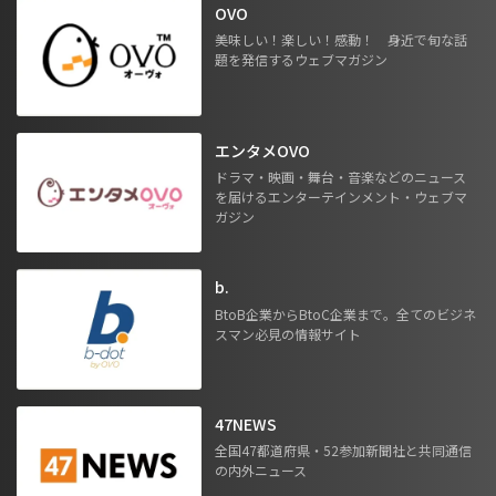
OVO
美味しい！楽しい！感動！ 身近で旬な話
題を発信するウェブマガジン
エンタメOVO
ドラマ・映画・舞台・音楽などのニュース
を届けるエンターテインメント・ウェブマ
ガジン
b.
BtoB企業からBtoC企業まで。全てのビジネ
スマン必見の情報サイト
47NEWS
全国47都道府県・52参加新聞社と共同通信
の内外ニュース