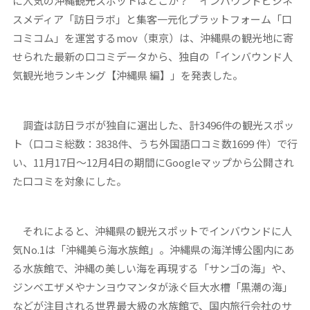
に人気の沖縄観光スポットはどこか？ インバウンドビジネ
スメディア「訪日ラボ」と集客一元化プラットフォーム「口
コミコム」を運営するmov（東京）は、沖縄県の観光地に寄
せられた最新の口コミデータから、独自の「インバウンド人
気観光地ランキング【沖縄県 編】」を発表した。
調査は訪日ラボが独自に選出した、計3496件の観光スポッ
ト（口コミ総数：3838件、うち外国語口コミ数1699 件）で行
い、11月17日〜12月4日の期間にGoogleマップから公開され
た口コミを対象にした。
それによると、沖縄県の観光スポットでインバウンドに人
気No.1は「沖縄美ら海水族館」。沖縄県の海洋博公園内にあ
る水族館で、沖縄の美しい海を再現する「サンゴの海」や、
ジンベエザメやナンヨウマンタが泳ぐ巨大水槽「黒潮の海」
などが注目される世界最大級の水族館で、国内旅行会社のサ