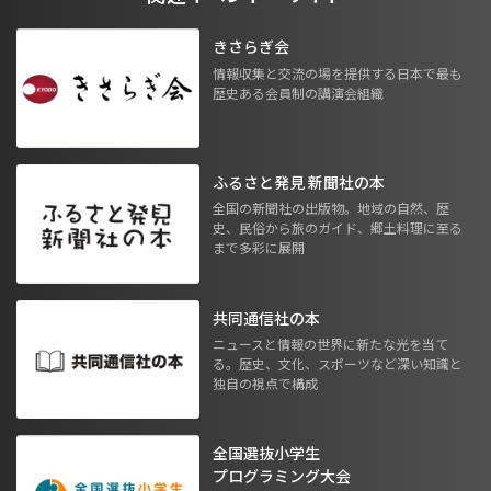
きさらぎ会
情報収集と交流の場を提供する日本で最も
歴史ある会員制の講演会組織
ふるさと発見 新聞社の本
全国の新聞社の出版物。地域の自然、歴
史、民俗から旅のガイド、郷土料理に至る
まで多彩に展開
共同通信社の本
ニュースと情報の世界に新たな光を当て
る。歴史、文化、スポーツなど深い知識と
独自の視点で構成
全国選抜小学生
プログラミング大会