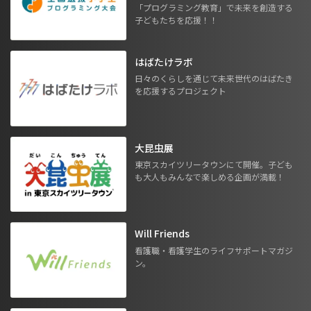
「プログラミング教育」で未来を創造する
子どもたちを応援！！
はばたけラボ
日々のくらしを通じて未来世代のはばたき
を応援するプロジェクト
大昆虫展
東京スカイツリータウンにて開催。子ども
も大人もみんなで楽しめる企画が満載！
Will Friends
看護職・看護学生のライフサポートマガジ
ン。