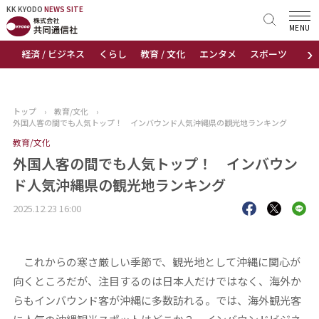
KK KYODO
KK KYODO
NEWS SITE
NEWS SITE
MENU
›
経済 / ビジネス
くらし
教育 / 文化
エンタメ
スポーツ
地
トップページ
お知らせ
トップ
›
教育/文化
›
外国人客の間でも人気トップ！ インバウンド人気沖縄県の観光地ランキング
ニュース
教育/文化
外国人客の間でも人気トップ！ インバウン
おすすめコンテンツ
ド人気沖縄県の観光地ランキング
出版物
2025.12.23 16:00
会社概要
これからの寒さ厳しい季節で、観光地として沖縄に関心が
向くところだが、注目するのは日本人だけではなく、海外か
らもインバウンド客が沖縄に多数訪れる。では、海外観光客