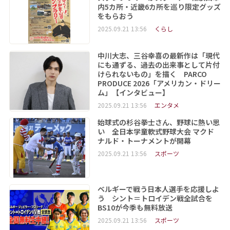
内5カ所・近畿6カ所を巡り限定グッズ
をもらおう
2025.09.21 13:56
くらし
中川大志、三谷幸喜の最新作は「現代
にも通ずる、過去の出来事として片付
けられないもの」を描く PARCO
PRODUCE 2026「アメリカン・ドリー
ム」【インタビュー】
2025.09.21 13:56
エンタメ
始球式の杉谷拳士さん、野球に熱い思
い 全日本学童軟式野球大会 マクド
ナルド・トーナメントが開幕
2025.09.21 13:56
スポーツ
ベルギーで戦う日本人選手を応援しよ
う シント＝トロイデン戦全試合を
BS10が今季も無料放送
2025.09.21 13:56
スポーツ