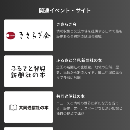
関連イベント・サイト
きさらぎ会
情報収集と交流の場を提供する日本で最も
歴史ある会員制の講演会組織
ふるさと発見 新聞社の本
全国の新聞社の出版物。地域の自然、歴
史、民俗から旅のガイド、郷土料理に至る
まで多彩に展開
共同通信社の本
ニュースと情報の世界に新たな光を当て
る。歴史、文化、スポーツなど深い知識と
独自の視点で構成