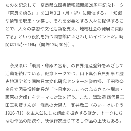
たのを記念して「奈良県立図書情報館開館20周年記念トーク
『奈良を語る』」を11月3日（月・祝）に開催する。「知識
や情報を収集・保存し、それを必要とする人々に提供するこ
とで、人々の学習や文化活動を支え、地域社会の発展に貢献
する」という役割を持つ図書館にふさわしいイベントだ。時
間は14時～16時（開場13時30分）。
奈良県は「飛鳥・藤原の宮都」の世界遺産登録をめざして
活動を続けている。記念トークでは、山下真奈良県知事と歴
史地理学者で国際日本文化研究センター名誉教授、千田稔奈
良県立図書情報館長が「～日本のこころのふるさと～飛鳥・
藤原の宮都」をテーマに対談を行う。また、講談師 四代目玉
田玉秀斎さんが「飛鳥の大恩人」御井敬三（みい・けいぞう
1918~71）を主人公にした講談を披露するほか、トークにち
なむ作品の朗読や、映像作家撮り下ろし作品の上映もある。