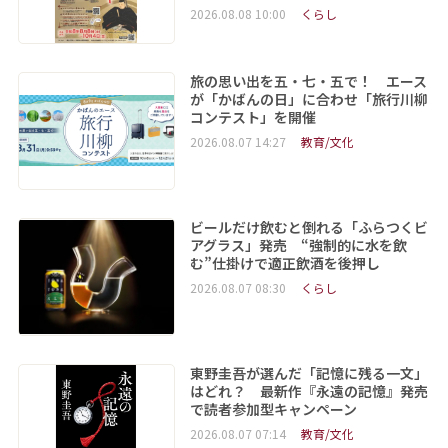
2026.08.08 10:00
くらし
旅の思い出を五・七・五で！ エース
が「かばんの日」に合わせ「旅行川柳
コンテスト」を開催
2026.08.07 14:27
教育/文化
ビールだけ飲むと倒れる「ふらつくビ
アグラス」発売 “強制的に水を飲
む”仕掛けで適正飲酒を後押し
2026.08.07 08:30
くらし
東野圭吾が選んだ「記憶に残る一文」
はどれ？ 最新作『永遠の記憶』発売
で読者参加型キャンペーン
2026.08.07 07:14
教育/文化