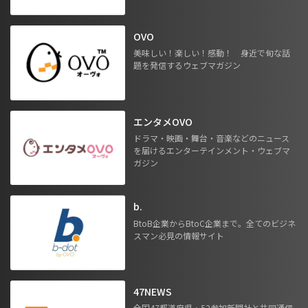
OVO
美味しい！楽しい！感動！ 身近で旬な話
題を発信するウェブマガジン
エンタメOVO
ドラマ・映画・舞台・音楽などのニュース
を届けるエンターテインメント・ウェブマ
ガジン
b.
BtoB企業からBtoC企業まで。全てのビジネ
スマン必見の情報サイト
47NEWS
全国47都道府県・52参加新聞社と共同通信