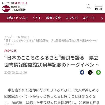
KK KYODO
KK KYODO
NEWS SITE
NEWS SITE
MENU
›
経済 / ビジネス
くらし
教育 / 文化
エンタメ
スポーツ
地
トップページ
お知らせ
トップ
›
教育/文化
›
“日本のこころのふるさと”奈良を語る 県立図書情報館開館20周年記念のトーク
ニュース
イベント
教育/文化
おすすめコンテンツ
“日本のこころのふるさと”奈良を語る 県立
図書情報館開館20周年記念のトークイベント
出版物
2025.09.21 13:56
会社概要
本を借りたり返却に行ったりするたびに、大人が楽しめる
図書館のイベントがもっとあったらと思うことは少なくな
い。2005年に開館した奈良県立図書情報館は、20周年を迎え