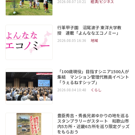
2026.08.07 10:21
経済/ビジネス
行革甲子園 沼尾波子 東洋大学教
授 連載「よんななエコノミー」
2026.08.05 16:36
地域
「100歳現役」目指すシニア1500人が
集結 マンション管理代務員イベント
「うぇるねすシップ」
2026.08.04 10:48
くらし
豊臣秀吉・秀長兄弟ゆかりの地を巡る
スタンプラリーがスタート 和歌山市
内5カ所・近畿6カ所を巡り限定グッズ
をもらおう