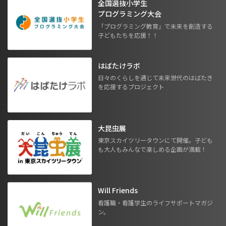
全国選抜小学生
プログラミング大会
「プログラミング教育」で未来を創造する
子どもたちを応援！！
はばたけラボ
日々のくらしを通じて未来世代のはばたき
を応援するプロジェクト
大昆虫展
東京スカイツリータウンにて開催。子ども
も大人もみんなで楽しめる企画が満載！
Will Friends
看護職・看護学生のライフサポートマガジ
ン。