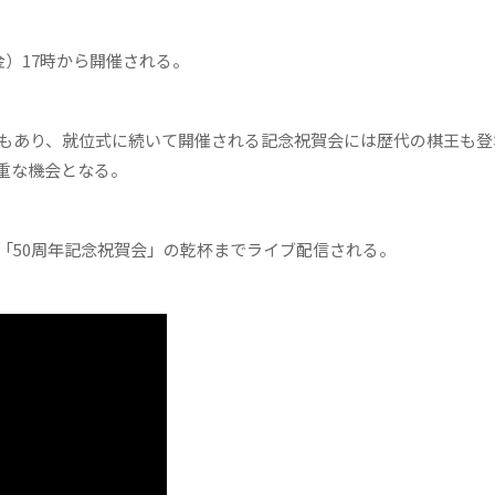
）17時から開催される。
もあり、就位式に続いて開催される記念祝賀会には歴代の棋王も登
重な機会となる。
「50周年記念祝賀会」の乾杯までライブ配信される。