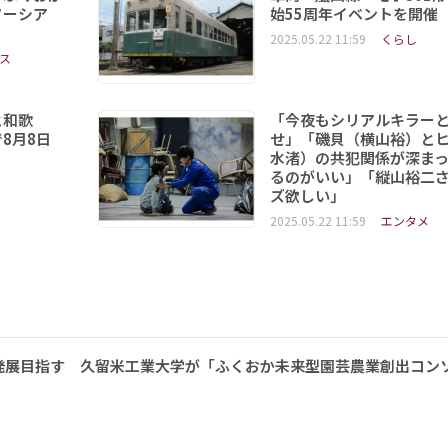
ソーシア
始55周年イベントを開催
2025.05.22 11:59
くらし
ス
と和歌
「今夜もシリアルキラー
8月8日
せ」「磯貝（横山裕）と
水渚）の共犯関係が深ま
るのがいい」「縦山裕二
ズ欲しい」
2025.05.22 11:59
エンタメ
発展目指す 久留米工業大学が「ふくおか未来型園芸農業創出コン