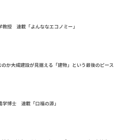
大学教授 連載「よんななエコノミー」
のか――大成建設が見据える「建物」という最後のピース
 農学博士 連載「口福の源」