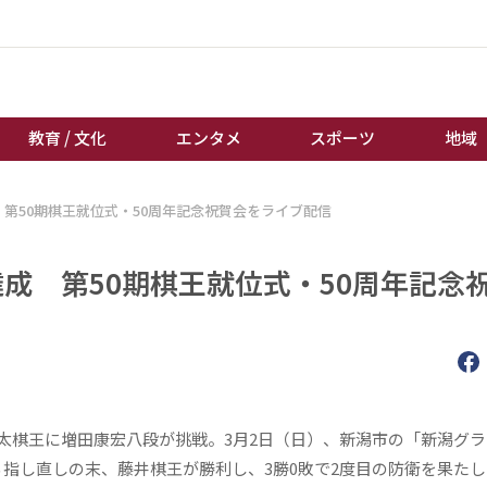
教育 / 文化
エンタメ
スポーツ
地域
第50期棋王就位式・50周年記念祝賀会をライブ配信
経済 / ビジネス
誰もが輝いて働く社会へ
くらし
天皇杯サッカー
成 第50期棋王就位式・50周年記念
教育 / 文化
オートレース
エンタメ
競輪
スポーツ
ボートレース
地域
棋王戦
キーパーソン
女流本因坊戦
太棋王に増田康宏八段が挑戦。3月2日（日）、新潟市の「新潟グラ
指し直しの末、藤井棋王が勝利し、3勝0敗で2度目の防衛を果たし