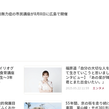
無力症の市民講座が8月8日に広島で開催
イリオグ
福原遥「自分の大切な人
食育講座
て生きていこうと思いま
年生～3年
ンタビュー】『あの星が
ト
君とまた出会いたい。』
2025.05.22 11:59
エンタメ
続的発展目
55年間、京の街を走り続
「ふくおか
車両 嵐山線・モボ301