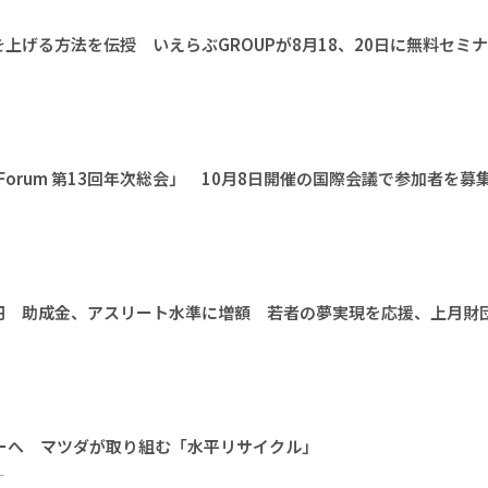
上げる方法を伝授 いえらぶGROUPが8月18、20日に無料セミ
l Earth Forum 第13回年次総会」 10月8日開催の国際会議で参加者を募
万円 助成金、アスリート水準に増額 若者の夢実現を応援、上月財
ーへ マツダが取り組む「水平リサイクル」
ー