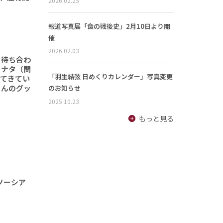
2026.02.25
報道写真展「食の戦後史」2月10日より開
催
2026.02.03
と待ち合わ
ヒナタ（関
「羽生結弦 日めくりカレンダー」写真変更
ってきてい
さんのグッ
のお知らせ
2025.10.23
もっと見る
ソーシア