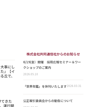
株式会社共同通信社からのお知らせ
6/19(金）開催 採用広報セミナー＆ワー
を大事にし
クショップのご案内
した」【イ
2026.05.10
降る丘で、
2026.03.31
「世界年鑑」を休刊いたします
公正取引委員会からの勧告について
けてきた
形、運行開