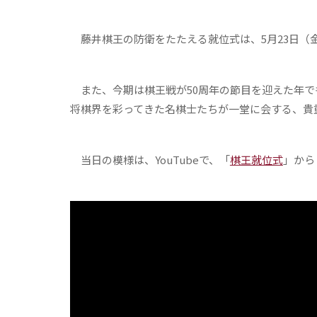
藤井棋王の防衛をたたえる就位式は、5月23日（金
また、今期は棋王戦が50周年の節目を迎えた年で
将棋界を彩ってきた名棋士たちが一堂に会する、貴
当日の模様は、YouTubeで、「
棋王就位式
」から