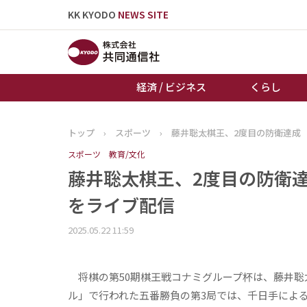
KK KYODO
NEWS SITE
経済 / ビジネス
くらし
トップ
›
スポーツ
›
藤井聡太棋王、2度目の防衛達成 
トップページ
スポーツ
教育/文化
お知らせ
藤井聡太棋王、2度目の防衛達
をライブ配信
2025.05.22 11:59
将棋の第50期棋王戦コナミグループ杯は、藤井聡
ル」で行われた五番勝負の第3局では、千日手による