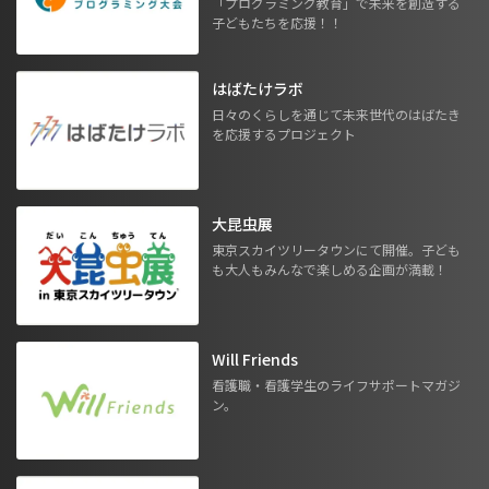
「プログラミング教育」で未来を創造する
子どもたちを応援！！
はばたけラボ
日々のくらしを通じて未来世代のはばたき
を応援するプロジェクト
大昆虫展
東京スカイツリータウンにて開催。子ども
も大人もみんなで楽しめる企画が満載！
Will Friends
看護職・看護学生のライフサポートマガジ
ン。