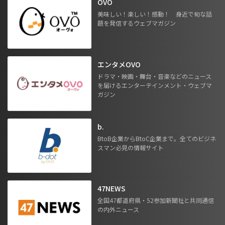
OVO
美味しい！楽しい！感動！ 身近で旬な話
題を発信するウェブマガジン
エンタメOVO
ドラマ・映画・舞台・音楽などのニュース
を届けるエンターテインメント・ウェブマ
ガジン
b.
BtoB企業からBtoC企業まで。全てのビジネ
スマン必見の情報サイト
47NEWS
全国47都道府県・52参加新聞社と共同通信
の内外ニュース