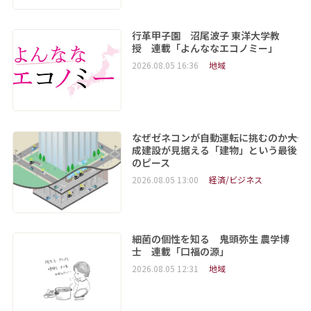
行革甲子園 沼尾波子 東洋大学教
授 連載「よんななエコノミー」
2026.08.05 16:36
地域
なぜゼネコンが自動運転に挑むのか――大
成建設が見据える「建物」という最後
のピース
2026.08.05 13:00
経済/ビジネス
細菌の個性を知る 鬼頭弥生 農学博
士 連載「口福の源」
2026.08.05 12:31
地域