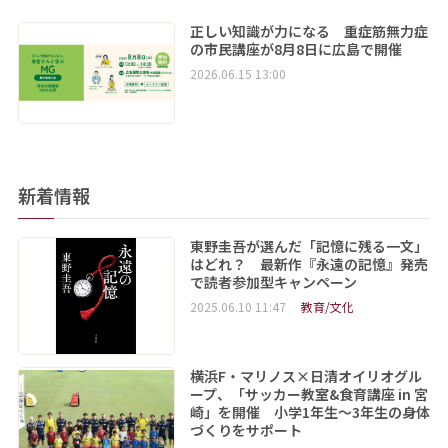
正しい知識が力になる 重症筋無力症
の市民講座が8月8日に広島で開催
2026.06.15 13:00
新着情報
東野圭吾が選んだ「記憶に残る一文」
はどれ？ 最新作『永遠の記憶』発売
で読者参加型キャンペーン
2025.06.10 11:47
教育/文化
横浜F・マリノス×日清オイリオグル
ープ、「サッカー教室&食育講座 in 宮
崎」を開催 小学1年生～3年生の身体
づくりをサポート