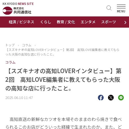
KK KYODO
KK KYODO
NEWS SITE
NEWS SITE
MENU
›
経済 / ビジネス
くらし
教育 / 文化
エンタメ
スポーツ
地
トップページ
お知らせ
トップ
›
コラム
›
【スズキナオの高知LOVERインタビュー】第2回 高知LOVE編集者に教えてもら
ニュース
った大阪の高知な店に行ったこと。
コラム
おすすめコンテンツ
【スズキナオの高知LOVERインタビュー】第
2回 高知LOVE編集者に教えてもらった大阪
出版物
の高知な店に行ったこと。
会社概要
2025.06.10 11:47
高知直送の新鮮なカツオを本場そのままのわら焼きで食べ
られるこのお店がどういった経緯で生まれたのか、また、ど