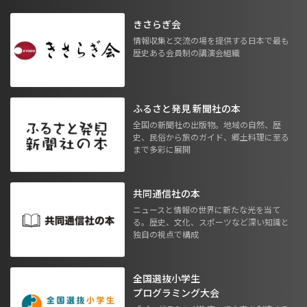
きさらぎ会
情報収集と交流の場を提供する日本で最も
歴史ある会員制の講演会組織
ふるさと発見 新聞社の本
全国の新聞社の出版物。地域の自然、歴
史、民俗から旅のガイド、郷土料理に至る
まで多彩に展開
共同通信社の本
ニュースと情報の世界に新たな光を当て
る。歴史、文化、スポーツなど深い知識と
独自の視点で構成
全国選抜小学生
プログラミング大会