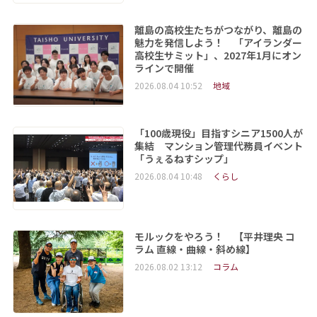
離島の高校生たちがつながり、離島の
魅力を発信しよう！ 「アイランダー
高校生サミット」、2027年1月にオン
ラインで開催
2026.08.04 10:52
地域
「100歳現役」目指すシニア1500人が
集結 マンション管理代務員イベント
「うぇるねすシップ」
2026.08.04 10:48
くらし
モルックをやろう！ 【平井理央 コ
ラム 直線・曲線・斜め線】
2026.08.02 13:12
コラム