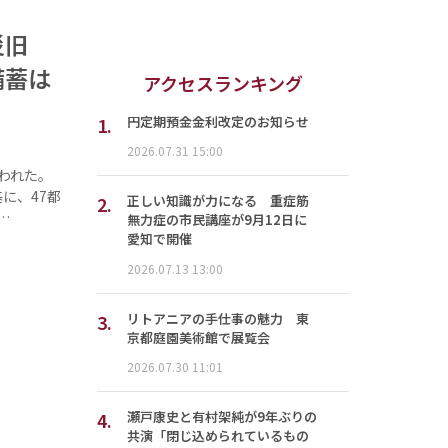
災旧
備蓄は
アクセスランキング
1.
円定期預金金利改定のお知らせ
2026.07.31 15:00
われた。
に、47都
2.
正しい知識が力になる 重症筋
…
無力症の市民講座が9月12日に
愛知で開催
2026.07.13 13:00
3.
リトアニアの手仕事の魅力 東
京都庭園美術館で展覧会
2026.07.30 11:01
4.
瀬戸康史と有村架純が9年ぶりの
割
共演「閉じ込められているもの