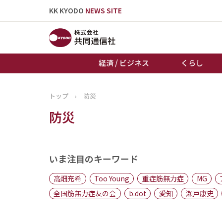
KK KYODO
NEWS SITE
経済 / ビジネス
くらし
トップ
›
防災
トップページ
防災
お知らせ
いま注目のキーワード
高畑充希
Too Young
重症筋無力症
MG
全国筋無力症友の会
b.dot
愛知
瀬戸康史