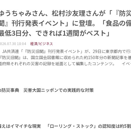
ゆうちゃみさん、松村沙友理さんが「『防
聞』刊行発表イベント」に登壇。「食品の
最低3日分、できれば1週間がベスト」
026.07.30 18:04
経済/ビジネス
JA共済連「『防災旧聞』刊行発表イベント」が、29日に東京都内で行
『防災旧聞』は、国立国会図書館に収められた約150年分の新聞記事を基
道府県それぞれの災害の記録を紙面として編集したコンテンツ。 イベ
の防災事典 災害大国ニッポンでの実践的な対策
備えはイマイチな現実 「ローリング・ストック」の認知度は約5