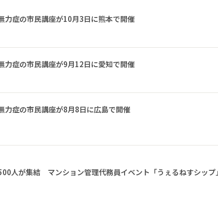
無力症の市民講座が10月3日に熊本で開催
無力症の市民講座が9月12日に愛知で開催
無力症の市民講座が8月8日に広島で開催
1500人が集結 マンション管理代務員イベント「うぇるねすシップ