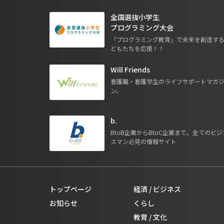
全国選抜小学生
プログラミング大会
「プログラミング教育」で未来を創造す
どもたちを応援！！
Will Friends
看護職・看護学生のライフサポートマガ
ン。
b.
BtoB企業からBtoC企業まで。全てのビジ
スマン必見の情報サイト
トップページ
経済 / ビジネス
お知らせ
くらし
教育 / 文化