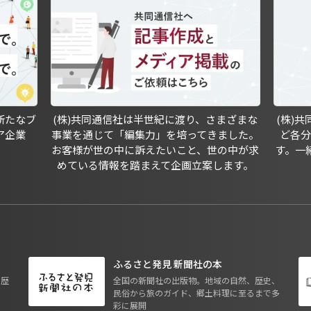
新たなブ
(株)共同通信社は半世紀に渡り、さまざまな
(株)
ア企業
事業を通じて「編集力」を培ってきました。
ど各
お客様が世の中に訴えたいこと、世の中が求
す。一
めている情報を踏まえて企画立案します。
ふるさと発見 新聞社の本
も歴
全国の新聞社の出版物。地域の自然、歴史、
民俗から旅のガイド、郷土料理に至るまで多
彩に展開