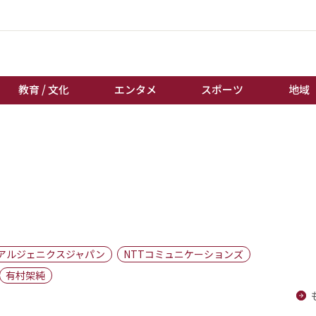
教育 / 文化
エンタメ
スポーツ
地域
経済 / ビジネス
誰もが輝いて働く社会へ
くらし
天皇杯サッカー
教育 / 文化
オートレース
エンタメ
競輪
スポーツ
ボートレース
地域
棋王戦
アルジェニクスジャパン
NTTコミュニケーションズ
キーパーソン
女流本因坊戦
有村架純