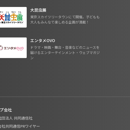
大昆虫展
東京スカイツリータウンにて開催。子どもも
大人もみんなで楽しめる企画が満載！
エンタメOVO
ドラマ・映画・舞台・音楽などのニュースを
届けるエンターテインメント・ウェブマガジ
ン
プ会社
般社団法人 共同通信社
式会社共同通信PRワイヤー