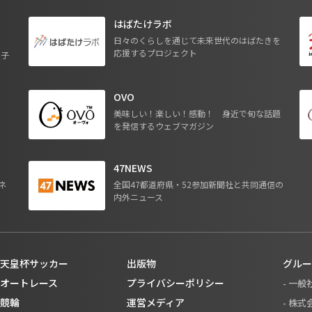
はばたけラボ
日々のくらしを通じて未来世代のはばたきを
応援するプロジェクト
る子
OVO
ジ
美味しい！楽しい！感動！ 身近で旬な話題
を発信するウェブマガジン
47NEWS
ネ
全国47都道府県・52参加新聞社と共同通信の
内外ニュース
天皇杯サッカー
出版物
グルー
オートレース
プライバシーポリシー
- 一
競輪
運営メディア
- 株