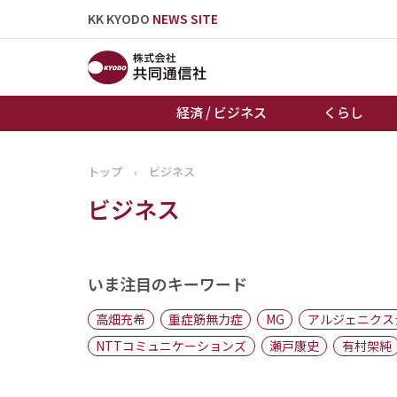
KK KYODO
NEWS SITE
経済 / ビジネス
くらし
トップ
›
ビジネス
トップページ
ビジネス
お知らせ
いま注目のキーワード
高畑充希
重症筋無力症
MG
アルジェニクス
NTTコミュニケーションズ
瀬戸康史
有村架純