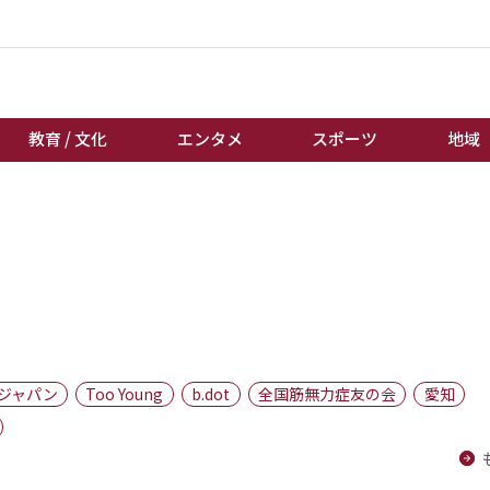
教育 / 文化
エンタメ
スポーツ
地域
経済 / ビジネス
誰もが輝いて働く社会へ
くらし
天皇杯サッカー
教育 / 文化
オートレース
エンタメ
競輪
スポーツ
ボートレース
地域
棋王戦
ジャパン
Too Young
b.dot
全国筋無力症友の会
愛知
キーパーソン
女流本因坊戦