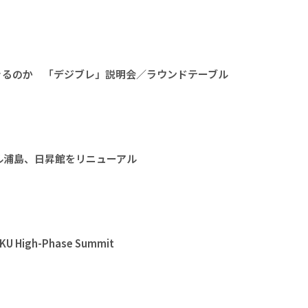
きるのか 「デジブレ」説明会／ラウンドテーブル
ル浦島、日昇館をリニューアル
High-Phase Summit