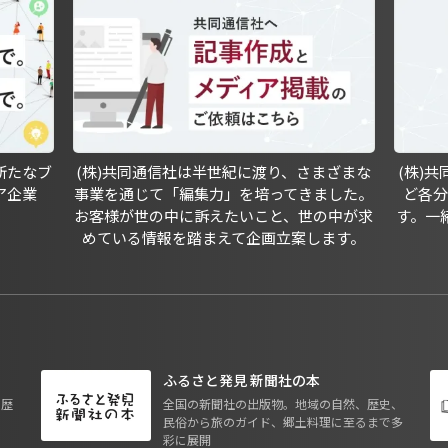
新たなブ
(株)共同通信社は半世紀に渡り、さまざまな
(株)
ア企業
事業を通じて「編集力」を培ってきました。
ど各
お客様が世の中に訴えたいこと、世の中が求
す。一
めている情報を踏まえて企画立案します。
ふるさと発見 新聞社の本
も歴
全国の新聞社の出版物。地域の自然、歴史、
民俗から旅のガイド、郷土料理に至るまで多
彩に展開