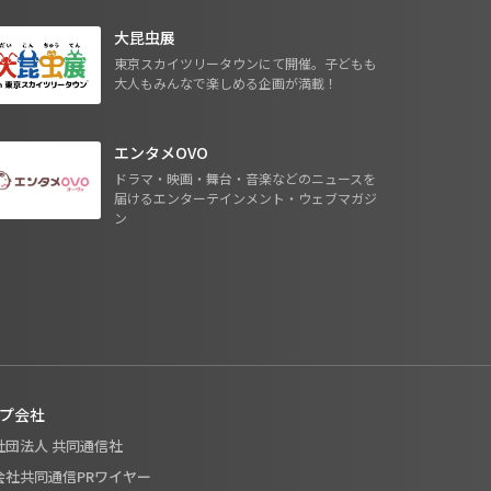
大昆虫展
東京スカイツリータウンにて開催。子どもも
大人もみんなで楽しめる企画が満載！
エンタメOVO
ドラマ・映画・舞台・音楽などのニュースを
届けるエンターテインメント・ウェブマガジ
ン
プ会社
般社団法人 共同通信社
式会社共同通信PRワイヤー