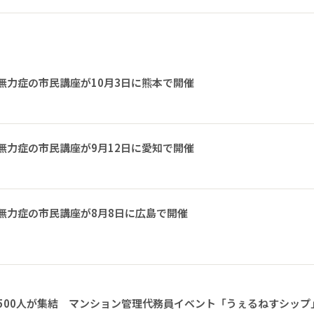
無力症の市民講座が10月3日に熊本で開催
無力症の市民講座が9月12日に愛知で開催
無力症の市民講座が8月8日に広島で開催
1500人が集結 マンション管理代務員イベント「うぇるねすシップ