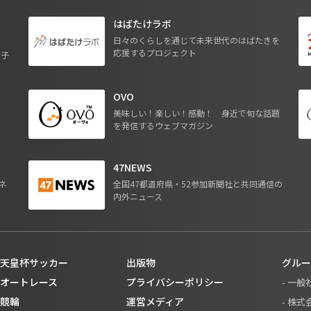
はばたけラボ
日々のくらしを通じて未来世代のはばたきを
応援するプロジェクト
る子
OVO
ジ
美味しい！楽しい！感動！ 身近で旬な話題
を発信するウェブマガジン
47NEWS
ネ
全国47都道府県・52参加新聞社と共同通信の
内外ニュース
天皇杯サッカー
出版物
グルー
オートレース
プライバシーポリシー
- 一
競輪
運営メディア
- 株