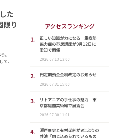
念した
個限り
アクセスランキング
1.
正しい知識が力になる 重症筋
無力症の市民講座が9月12日に
愛知で開催
おう。
2026.07.13 13:00
念して、
2.
円定期預金金利改定のお知らせ
2026.07.31 15:00
3.
リトアニアの手仕事の魅力 東
京都庭園美術館で展覧会
2026.07.30 11:01
4.
瀬戸康史と有村架純が9年ぶりの
共演「閉じ込められているもの