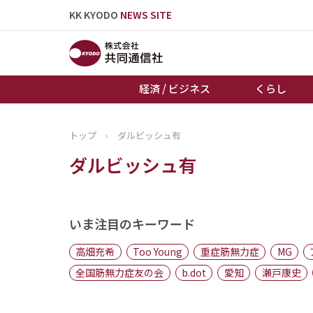
KK KYODO
NEWS SITE
経済 / ビジネス
くらし
トップ
›
ダルビッシュ有
トップページ
ダルビッシュ有
お知らせ
いま注目のキーワード
高畑充希
Too Young
重症筋無力症
MG
全国筋無力症友の会
b.dot
愛知
瀬戸康史