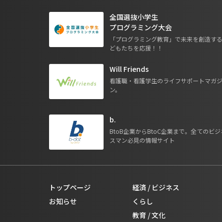
全国選抜小学生
プログラミング大会
「プログラミング教育」で未来を創造す
どもたちを応援！！
Will Friends
看護職・看護学生のライフサポートマガ
ン。
b.
BtoB企業からBtoC企業まで。全てのビジ
スマン必見の情報サイト
トップページ
経済 / ビジネス
お知らせ
くらし
教育 / 文化