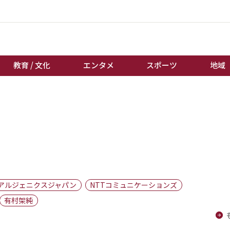
教育 / 文化
エンタメ
スポーツ
地域
経済 / ビジネス
誰もが輝いて働く社会へ
くらし
天皇杯サッカー
教育 / 文化
オートレース
エンタメ
競輪
スポーツ
ボートレース
地域
棋王戦
アルジェニクスジャパン
NTTコミュニケーションズ
キーパーソン
女流本因坊戦
有村架純