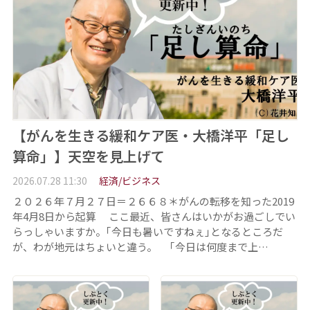
【がんを生きる緩和ケア医・大橋洋平「足し
算命」】天空を見上げて
2026.07.28 11:30
経済/ビジネス
２０２６年７月２７日＝２６６８＊がんの転移を知った2019
年4月8日から起算 ここ最近、皆さんはいかがお過ごしでい
らっしゃいますか。｢今日も暑いですねぇ｣となるところだ
が、わが地元はちょいと違う。 ｢今日は何度まで上…