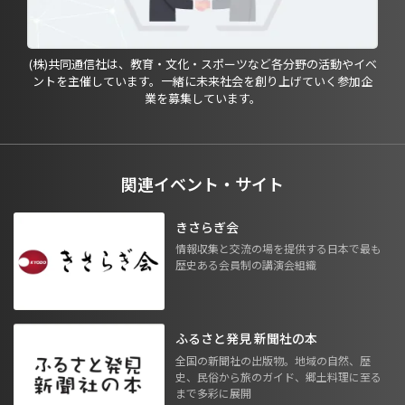
(株)共同通信社は、教育・文化・スポーツなど各分野の活動やイベ
ントを主催しています。一緒に未来社会を創り上げていく参加企
業を募集しています。
関連イベント・サイト
きさらぎ会
情報収集と交流の場を提供する日本で最も
歴史ある会員制の講演会組織
ふるさと発見 新聞社の本
全国の新聞社の出版物。地域の自然、歴
史、民俗から旅のガイド、郷土料理に至る
まで多彩に展開