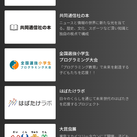
共同通信社の本
ニュースと情報の世界に新たな光を当て
る。歴史、文化、スポーツなど深い知識と
独自の視点で構成
全国選抜小学生
プログラミング大会
「プログラミング教育」で未来を創造する
子どもたちを応援！！
はばたけラボ
日々のくらしを通じて未来世代のはばたき
を応援するプロジェクト
大昆虫展
東京スカイツリータウンにて開催。子ども