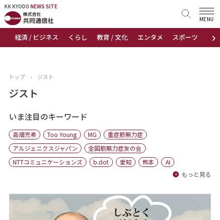
KK KYODO
KK KYODO
NEWS SITE
NEWS SITE
MENU
›
経済 / ビジネス
くらし
教育 / 文化
エンタメ
スポーツ
地
トップページ
お知らせ
トップ
›
ジスト
ニュース
ジスト
おすすめコンテンツ
いま注目のキーワード
高畑充希
Too Young
MG
重症筋無力症
出版物
アルジェニクスジャパン
全国筋無力症友の会
NTTコミュニケーションズ
b.dot
愛知
熊本
AI
会社概要
もっと見る