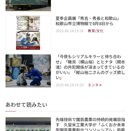
夏季企画展「秀吉・秀長と和歌山」
和歌山市立博物館で8月8日から
2025.06.24 19:20
教育/文化
「今夜もシリアルキラーと待ち合わ
せ」「磯貝（横山裕）とヒナタ（関水
渚）の共犯関係が深まってきているの
がいい」「縦山裕二さんのグッズ欲し
い」
2025.06.24 19:20
エンタメ
あわせて読みたい
先端技術で園芸農業の持続的発展目指
す 久留米工業大学が「ふくおか未来
型園芸農業創出コンソーシアム」参画