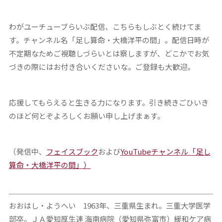
わがユーチューブらいぶ配信、こちらもしぶとく続けてま
す。チャンネル名「足し算命・大橋洋平の間」。配信日時が
不定期なためご視聴しづらいとは察しますが、どこかでお気
づきの際にはお付き合いくださいな。ご登録も大歓迎。
応援してもらえると生きる力になります。引き続きごひいき
のほど何とぞよろしくお願い申し上げまぁす。
（発信中、
フェイスブック
および
YouTubeチャンネル「足し
算命・大橋洋平の間」）
おおはし・ようへい 1963年、三重県生まれ。三重大学医学
部卒。ＪＡ愛知厚生連 海南病院（愛知県弥富市）緩和ケア病