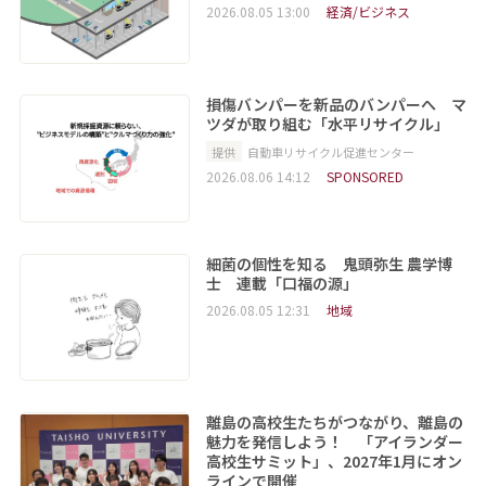
2026.08.05 13:00
経済/ビジネス
損傷バンパーを新品のバンパーへ マ
ツダが取り組む「水平リサイクル」
提供
自動車リサイクル促進センター
2026.08.06 14:12
SPONSORED
細菌の個性を知る 鬼頭弥生 農学博
士 連載「口福の源」
2026.08.05 12:31
地域
離島の高校生たちがつながり、離島の
魅力を発信しよう！ 「アイランダー
高校生サミット」、2027年1月にオン
ラインで開催