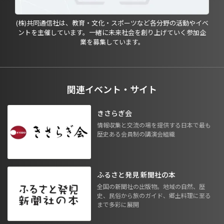
(株)共同通信社は、教育・文化・スポーツなど各分野の活動やイベ
ントを主催しています。一緒に未来社会を創り上げていく参加企
業を募集しています。
関連イベント・サイト
きさらぎ会
情報収集と交流の場を提供する日本で最も
歴史ある会員制の講演会組織
ふるさと発見 新聞社の本
全国の新聞社の出版物。地域の自然、歴
史、民俗から旅のガイド、郷土料理に至る
まで多彩に展開