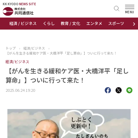
KK KYODO
KK KYODO
NEWS SITE
NEWS SITE
MENU
›
経済 / ビジネス
くらし
教育 / 文化
エンタメ
スポーツ
地
トップページ
お知らせ
トップ
›
経済/ビジネス
›
【がんを生きる緩和ケア医・大橋洋平「足し算命」】ついに行って来た！
ニュース
経済/ビジネス
【がんを生きる緩和ケア医・大橋洋平「足し
おすすめコンテンツ
算命」】ついに行って来た！
出版物
2025.06.24 19:20
会社概要