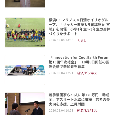
横浜F・マリノス×日清オイリオグル
ープ、「サッカー教室&食育講座 in 宮
崎」を開催 小学1年生～3年生の身体
づくりをサポート
2026.08.06 14:36
くらし
「Innovation for Cool Earth Forum
第13回年次総会」 10月8日開催の国
際会議で参加者を募集
2026.08.04 12:21
経済/ビジネス
若手漫画家ら30人に年120万円 助成
金、アスリート水準に増額 若者の夢
実現を応援、上月財団
2026.08.04 10:53
経済/ビジネス