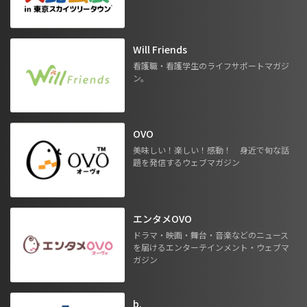
Will Friends
看護職・看護学生のライフサポートマガジ
ン。
OVO
美味しい！楽しい！感動！ 身近で旬な話
題を発信するウェブマガジン
エンタメOVO
ドラマ・映画・舞台・音楽などのニュース
を届けるエンターテインメント・ウェブマ
ガジン
b.