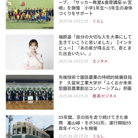
ープ、「サッカー教室&食育講座 in 宮
崎」を開催 小学1年生～3年生の身体
づくりをサポート
2025.06.24 19:20
くらし
福原遥「自分の大切な人を大事にして
生きていこうと思いました」【インタ
ビュー】『あの星が降る丘で、君とま
た出会いたい。』
2025.06.24 19:20
エンタメ
先端技術で園芸農業の持続的発展目指
す 久留米工業大学が「ふくおか未来
型園芸農業創出コンソーシアム」参画
2025.06.24 19:20
経済/ビジネス
55年間、京の街を走り続けてきた車
両 嵐山線・モボ301形、運行開始55
周年イベントを開催
2025.06.24 19:20
くらし