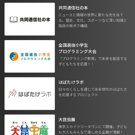
共同通信社の本
ニュースと情報の世界に新たな光を当て
る。歴史、文化、スポーツなど深い知識と
独自の視点で構成
全国選抜小学生
プログラミング大会
「プログラミング教育」で未来を創造する
子どもたちを応援！！
はばたけラボ
日々のくらしを通じて未来世代のはばたき
を応援するプロジェクト
大昆虫展
東京スカイツリータウンにて開催。子ども
も大人もみんなで楽しめる企画が満載！