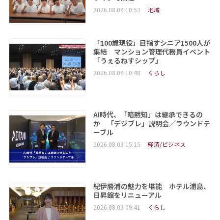
2026.08.04 10:52
地域
「100歳現役」目指すシニア1500人が
集結 マンション管理代務員イベント
「うぇるねすシップ」
2026.08.04 10:48
くらし
AI時代、「暗黙知」は継承できるの
か 「デジブレ」説明会／ラウンドテ
ーブル
2026.08.03 15:15
経済/ビジネス
紀伊勝浦の魅力を堪能 ホテル浦島、
日昇館をリニューアル
2026.08.03 09:41
くらし