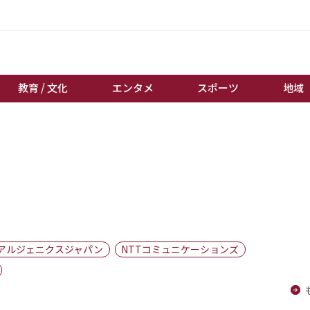
教育 / 文化
エンタメ
スポーツ
地域
経済 / ビジネス
誰もが輝いて働く社会へ
くらし
天皇杯サッカー
教育 / 文化
オートレース
エンタメ
競輪
スポーツ
ボートレース
地域
棋王戦
アルジェニクスジャパン
NTTコミュニケーションズ
キーパーソン
女流本因坊戦