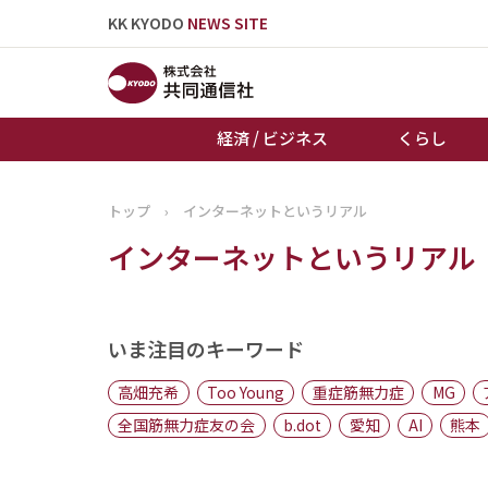
KK KYODO
NEWS SITE
経済 / ビジネス
くらし
トップ
›
インターネットというリアル
トップページ
インターネットというリアル
お知らせ
いま注目のキーワード
高畑充希
Too Young
重症筋無力症
MG
全国筋無力症友の会
b.dot
愛知
AI
熊本