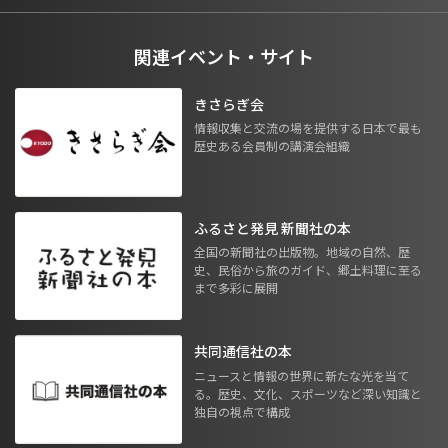
関連イベント・サイト
きさらぎ会
情報収集と交流の場を提供する日本で最も
歴史ある会員制の講演会組織
ふるさと発見 新聞社の本
全国の新聞社の出版物。地域の自然、歴
史、民俗から旅のガイド、郷土料理に至る
まで多彩に展開
共同通信社の本
ニュースと情報の世界に新たな光を当て
る。歴史、文化、スポーツなど深い知識と
独自の視点で構成