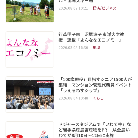
ル・苗場スキー場
2026.08.07 10:21
経済/ビジネス
行革甲子園 沼尾波子 東洋大学教
授 連載「よんななエコノミー」
2026.08.05 16:36
地域
「100歳現役」目指すシニア1500人が
集結 マンション管理代務員イベント
「うぇるねすシップ」
2026.08.04 10:48
くらし
ドジャースタジアムで「いわて牛」な
ど岩手県産農畜産物をPR JA全農い
わてが8月10日～12日に実施