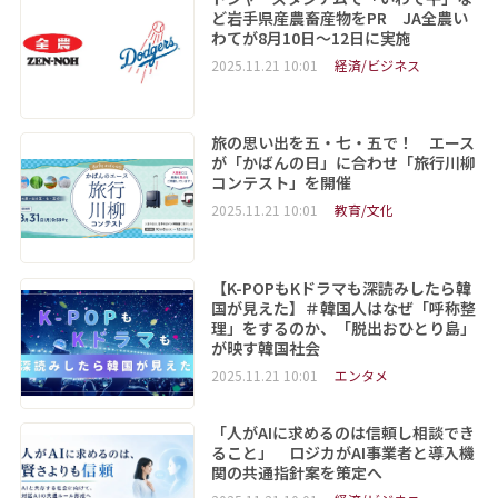
ど岩手県産農畜産物をPR JA全農い
わてが8月10日～12日に実施
2025.11.21 10:01
経済/ビジネス
旅の思い出を五・七・五で！ エース
が「かばんの日」に合わせ「旅行川柳
コンテスト」を開催
2025.11.21 10:01
教育/文化
【K-POPもKドラマも深読みしたら韓
国が見えた】＃韓国人はなぜ「呼称整
理」をするのか、「脱出おひとり島」
が映す韓国社会
2025.11.21 10:01
エンタメ
「人がAIに求めるのは信頼し相談でき
ること」 ロジカがAI事業者と導入機
関の共通指針案を策定へ