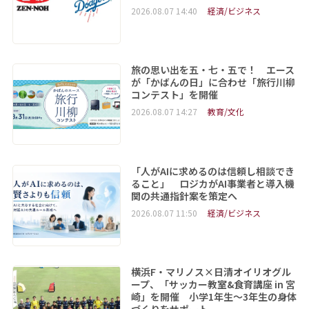
2026.08.07 14:40
経済/ビジネス
旅の思い出を五・七・五で！ エース
が「かばんの日」に合わせ「旅行川柳
コンテスト」を開催
2026.08.07 14:27
教育/文化
「人がAIに求めるのは信頼し相談でき
ること」 ロジカがAI事業者と導入機
関の共通指針案を策定へ
2026.08.07 11:50
経済/ビジネス
横浜F・マリノス×日清オイリオグル
ープ、「サッカー教室&食育講座 in 宮
崎」を開催 小学1年生～3年生の身体
づくりをサポート