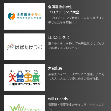
全国選抜小学生
プログラミング大会
「プログラミング教育」で未来を創造する
子どもたちを応援！！
はばたけラボ
日々のくらしを通じて未来世代のはばたき
を応援するプロジェクト
大昆虫展
東京スカイツリータウンにて開催。子ども
も大人もみんなで楽しめる企画が満載！
Will Friends
看護職・看護学生のライフサポートマガジ
ン。