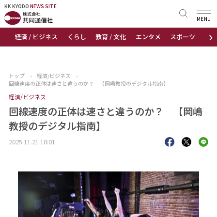
KK KYODO
KK KYODO
NEWS SITE
NEWS SITE
MENU
›
経済 / ビジネス
くらし
教育 / 文化
エンタメ
スポーツ
地
トップページ
お知らせ
トップ
›
経済/ビジネス
›
回線速度の正体は速さと違うのか？ 【岡嶋教授のデジタル指南】
ニュース
経済/ビジネス
回線速度の正体は速さと違うのか？ 【岡嶋
おすすめコンテンツ
教授のデジタル指南】
出版物
2025.11.21 10:01
会社概要