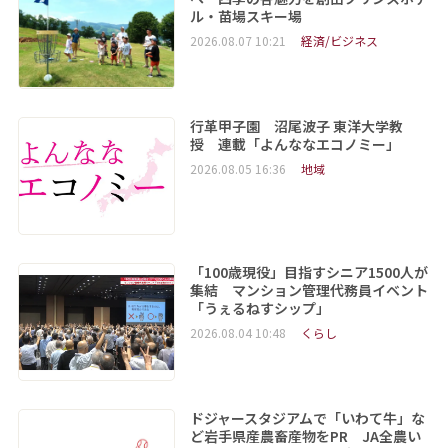
ル・苗場スキー場
2026.08.07 10:21
経済/ビジネス
行革甲子園 沼尾波子 東洋大学教
授 連載「よんななエコノミー」
2026.08.05 16:36
地域
「100歳現役」目指すシニア1500人が
集結 マンション管理代務員イベント
「うぇるねすシップ」
2026.08.04 10:48
くらし
ドジャースタジアムで「いわて牛」な
ど岩手県産農畜産物をPR JA全農い