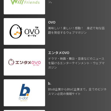
ン。
OVO
美味しい！楽しい！感動！ 身近で旬な話
題を発信するウェブマガジン
エンタメOVO
ドラマ・映画・舞台・音楽などのニュース
を届けるエンターテインメント・ウェブマ
ガジン
b.
BtoB企業からBtoC企業まで。全てのビジネ
スマン必見の情報サイト