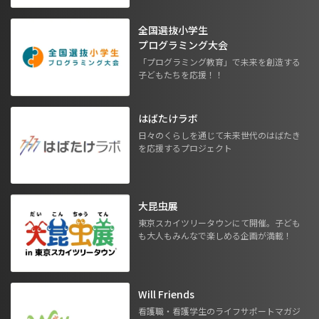
全国選抜小学生
プログラミング大会
「プログラミング教育」で未来を創造する
子どもたちを応援！！
はばたけラボ
日々のくらしを通じて未来世代のはばたき
を応援するプロジェクト
大昆虫展
東京スカイツリータウンにて開催。子ども
も大人もみんなで楽しめる企画が満載！
Will Friends
看護職・看護学生のライフサポートマガジ