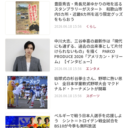
豊臣秀吉・秀長兄弟ゆかりの地を巡る
スタンプラリーがスタート 和歌山市
内5カ所・近畿6カ所を巡り限定グッズ
をもらおう
2026.06.18 15:56
くらし
中川大志、三谷幸喜の最新作は「現代
にも通ずる、過去の出来事として片付
けられないもの」を描く PARCO
PRODUCE 2026「アメリカン・ドリー
ム」【インタビュー】
2026.06.18 15:56
エンタメ
始球式の杉谷拳士さん、野球に熱い思
い 全日本学童軟式野球大会 マクド
ナルド・トーナメントが開幕
2026.06.18 15:56
スポーツ
ベルギーで戦う日本人選手を応援しよ
う シント＝トロイデン戦全試合を
BS10が今季も無料放送