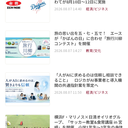
わてが8月10日～12日に実施
2026.08.07 14:40
経済/ビジネス
旅の思い出を五・七・五で！ エース
が「かばんの日」に合わせ「旅行川柳
コンテスト」を開催
2026.08.07 14:27
教育/文化
「人がAIに求めるのは信頼し相談でき
ること」 ロジカがAI事業者と導入機
関の共通指針案を策定へ
2026.08.07 11:50
経済/ビジネス
横浜F・マリノス×日清オイリオグル
ープ、「サッカー教室&食育講座 in 宮
崎」を開催 小学1年生～3年生の身体