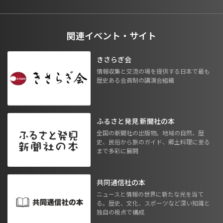
関連イベント・サイト
きさらぎ会
情報収集と交流の場を提供する日本で最も
歴史ある会員制の講演会組織
ふるさと発見 新聞社の本
全国の新聞社の出版物。地域の自然、歴
史、民俗から旅のガイド、郷土料理に至る
まで多彩に展開
共同通信社の本
ニュースと情報の世界に新たな光を当て
る。歴史、文化、スポーツなど深い知識と
独自の視点で構成