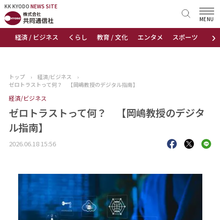
KK KYODO
KK KYODO
NEWS SITE
NEWS SITE
MENU
›
経済 / ビジネス
くらし
教育 / 文化
エンタメ
スポーツ
地
トップページ
お知らせ
トップ
›
経済/ビジネス
›
ゼロトラストって何？ 【岡嶋教授のデジタル指南】
ニュース
経済/ビジネス
ゼロトラストって何？ 【岡嶋教授のデジタ
おすすめコンテンツ
ル指南】
出版物
2026.06.18 15:56
会社概要