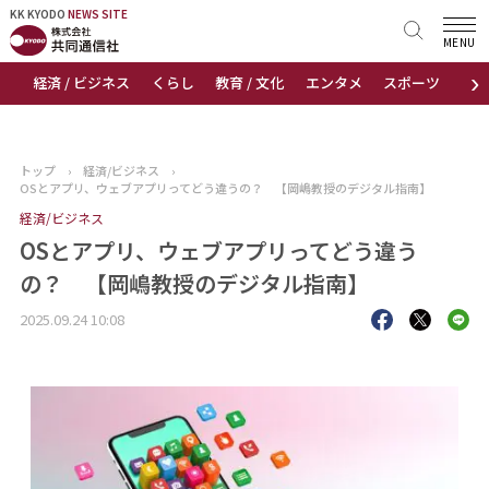
KK KYODO
KK KYODO
NEWS SITE
NEWS SITE
MENU
›
経済 / ビジネス
くらし
教育 / 文化
エンタメ
スポーツ
地
トップページ
お知らせ
トップ
›
経済/ビジネス
›
OSとアプリ、ウェブアプリってどう違うの？ 【岡嶋教授のデジタル指南】
ニュース
経済/ビジネス
OSとアプリ、ウェブアプリってどう違う
おすすめコンテンツ
の？ 【岡嶋教授のデジタル指南】
出版物
2025.09.24 10:08
会社概要