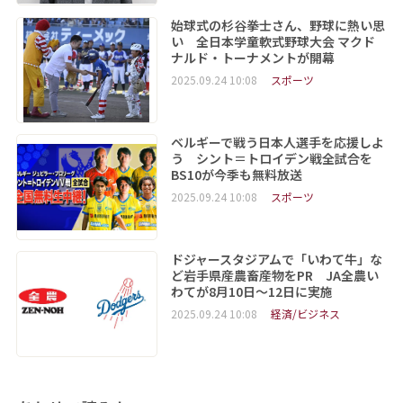
始球式の杉谷拳士さん、野球に熱い思
い 全日本学童軟式野球大会 マクド
ナルド・トーナメントが開幕
2025.09.24 10:08
スポーツ
ベルギーで戦う日本人選手を応援しよ
う シント＝トロイデン戦全試合を
BS10が今季も無料放送
2025.09.24 10:08
スポーツ
ドジャースタジアムで「いわて牛」な
ど岩手県産農畜産物をPR JA全農い
わてが8月10日～12日に実施
2025.09.24 10:08
経済/ビジネス