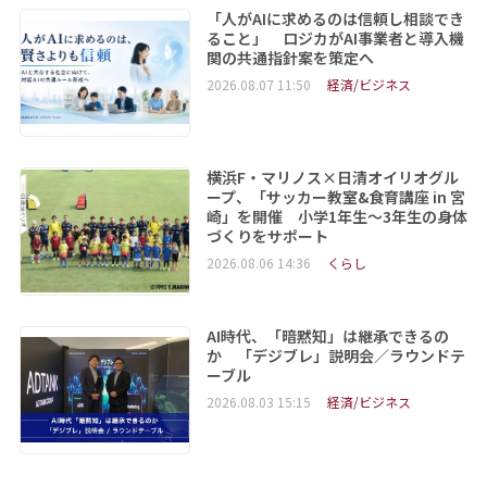
「人がAIに求めるのは信頼し相談でき
ること」 ロジカがAI事業者と導入機
関の共通指針案を策定へ
2026.08.07 11:50
経済/ビジネス
横浜F・マリノス×日清オイリオグル
ープ、「サッカー教室&食育講座 in 宮
崎」を開催 小学1年生～3年生の身体
づくりをサポート
2026.08.06 14:36
くらし
AI時代、「暗黙知」は継承できるの
か 「デジブレ」説明会／ラウンドテ
ーブル
2026.08.03 15:15
経済/ビジネス