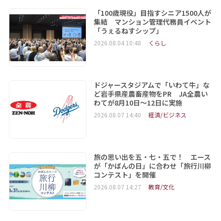
「100歳現役」目指すシニア1500人が
集結 マンション管理代務員イベント
「うぇるねすシップ」
2026.08.04 10:48
くらし
ドジャースタジアムで「いわて牛」な
ど岩手県産農畜産物をPR JA全農い
わてが8月10日～12日に実施
2026.08.07 14:40
経済/ビジネス
旅の思い出を五・七・五で！ エース
が「かばんの日」に合わせ「旅行川柳
コンテスト」を開催
2026.08.07 14:27
教育/文化