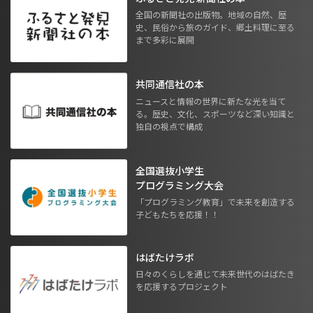
全国の新聞社の出版物。地域の自然、歴
史、民俗から旅のガイド、郷土料理に至る
まで多彩に展開
共同通信社の本
ニュースと情報の世界に新たな光を当て
る。歴史、文化、スポーツなど深い知識と
独自の視点で構成
全国選抜小学生
プログラミング大会
「プログラミング教育」で未来を創造する
子どもたちを応援！！
はばたけラボ
日々のくらしを通じて未来世代のはばたき
を応援するプロジェクト