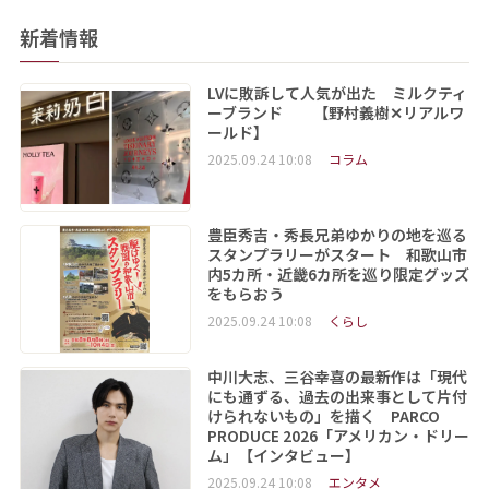
新着情報
LVに敗訴して人気が出た ミルクティ
ーブランド 【野村義樹✕リアルワ
ールド】
2025.09.24 10:08
コラム
豊臣秀吉・秀長兄弟ゆかりの地を巡る
スタンプラリーがスタート 和歌山市
内5カ所・近畿6カ所を巡り限定グッズ
をもらおう
2025.09.24 10:08
くらし
中川大志、三谷幸喜の最新作は「現代
にも通ずる、過去の出来事として片付
けられないもの」を描く PARCO
PRODUCE 2026「アメリカン・ドリー
ム」【インタビュー】
2025.09.24 10:08
エンタメ