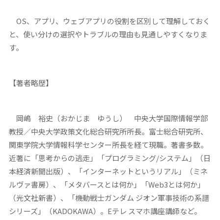
OS、アプリ、ウェブアプリの役割を区別して理解しておく
と、使い分けの選択やトラブルの理由も見通しやすくなりま
す。
【著者略歴】
岡嶋 裕史（おかじま ゆうし） 中央大学国際情報学部
教授／中央大学政策文化総合研究所所長。富士総合研究所、
関東学院大学情報科学センター所長を経て現職。著書多数。
近著に「思考からの逃走」「プログラミング/システム」（日
本経済新聞出版）、「インターネットというリアル」（ミネ
ルヴァ書房）、「メタバースとは何か」「Web3とは何か」
（光文社新書）、「機動戦士ガンダム ジオン軍事技術の系譜
シリーズ」（KADOKAWA）。Eテレ スマホ講座講師など。