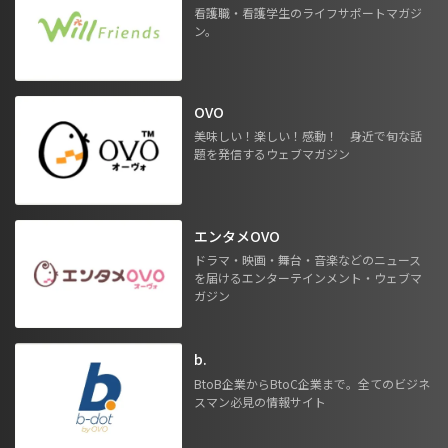
看護職・看護学生のライフサポートマガジ
ン。
OVO
美味しい！楽しい！感動！ 身近で旬な話
題を発信するウェブマガジン
エンタメOVO
ドラマ・映画・舞台・音楽などのニュース
を届けるエンターテインメント・ウェブマ
ガジン
b.
BtoB企業からBtoC企業まで。全てのビジネ
スマン必見の情報サイト