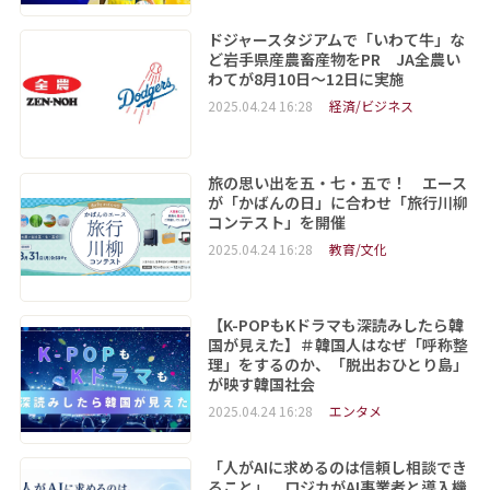
ドジャースタジアムで「いわて牛」な
ど岩手県産農畜産物をPR JA全農い
わてが8月10日～12日に実施
2025.04.24 16:28
経済/ビジネス
旅の思い出を五・七・五で！ エース
が「かばんの日」に合わせ「旅行川柳
コンテスト」を開催
2025.04.24 16:28
教育/文化
【K-POPもKドラマも深読みしたら韓
国が見えた】＃韓国人はなぜ「呼称整
理」をするのか、「脱出おひとり島」
が映す韓国社会
2025.04.24 16:28
エンタメ
「人がAIに求めるのは信頼し相談でき
ること」 ロジカがAI事業者と導入機