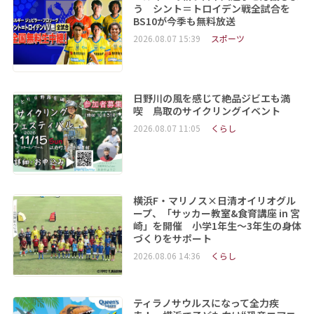
う シント＝トロイデン戦全試合を
BS10が今季も無料放送
2026.08.07 15:39
スポーツ
日野川の風を感じて絶品ジビエも満
喫 鳥取のサイクリングイベント
2026.08.07 11:05
くらし
横浜F・マリノス×日清オイリオグル
ープ、「サッカー教室&食育講座 in 宮
崎」を開催 小学1年生～3年生の身体
づくりをサポート
2026.08.06 14:36
くらし
ティラノサウルスになって全力疾