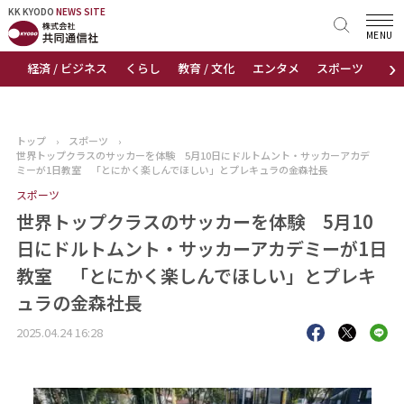
KK KYODO
KK KYODO
NEWS SITE
NEWS SITE
MENU
›
経済 / ビジネス
くらし
教育 / 文化
エンタメ
スポーツ
地
トップページ
お知らせ
トップ
›
スポーツ
›
世界トップクラスのサッカーを体験 5月10日にドルトムント・サッカーアカデ
ニュース
ミーが1日教室 「とにかく楽しんでほしい」とプレキュラの金森社長
スポーツ
おすすめコンテンツ
世界トップクラスのサッカーを体験 5月10
日にドルトムント・サッカーアカデミーが1日
出版物
教室 「とにかく楽しんでほしい」とプレキ
ュラの金森社長
会社概要
2025.04.24 16:28