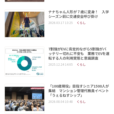
ナナちゃん人形が７歳に変身！ 入学
シーズン前に交通安全呼び掛け
2026.03.17 13:25
くらし
7割強がEVに肯定的ながら5割強がバ
ッテリー切れに不安も 業務でEVを運
転する人の利用実態と意識調査
2025.12.24 14:05
くらし
「100歳現役」目指すシニア1500人が
集結 マンション管理代務員イベント
「うぇるねすシップ」
2026.08.04 10:48
くらし