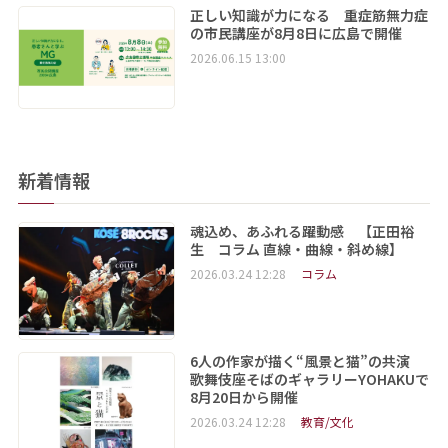
正しい知識が力になる 重症筋無力症
の市民講座が8月8日に広島で開催
2026.06.15 13:00
新着情報
魂込め、あふれる躍動感 【正田裕
生 コラム 直線・曲線・斜め線】
2026.03.24 12:28
コラム
6人の作家が描く“風景と猫”の共演
歌舞伎座そばのギャラリーYOHAKUで
8月20日から開催
2026.03.24 12:28
教育/文化