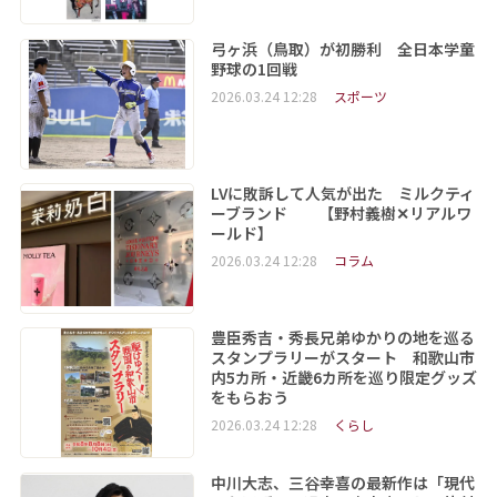
弓ヶ浜（鳥取）が初勝利 全日本学童
野球の1回戦
2026.03.24 12:28
スポーツ
LVに敗訴して人気が出た ミルクティ
ーブランド 【野村義樹✕リアルワ
ールド】
2026.03.24 12:28
コラム
豊臣秀吉・秀長兄弟ゆかりの地を巡る
スタンプラリーがスタート 和歌山市
内5カ所・近畿6カ所を巡り限定グッズ
をもらおう
2026.03.24 12:28
くらし
中川大志、三谷幸喜の最新作は「現代