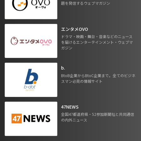
題を発信するウェブマガジン
エンタメOVO
ドラマ・映画・舞台・音楽などのニュース
を届けるエンターテインメント・ウェブマ
ガジン
b.
BtoB企業からBtoC企業まで。全てのビジネ
スマン必見の情報サイト
47NEWS
全国47都道府県・52参加新聞社と共同通信
の内外ニュース