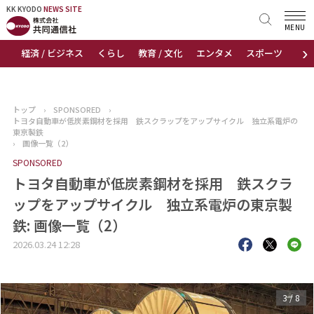
KK KYODO
KK KYODO
NEWS SITE
NEWS SITE
MENU
›
経済 / ビジネス
くらし
教育 / 文化
エンタメ
スポーツ
地
トップページ
お知らせ
トップ
›
SPONSORED
›
トヨタ自動車が低炭素鋼材を採用 鉄スクラップをアップサイクル 独立系電炉の
ニュース
東京製鉄
›
画像一覧（2）
SPONSORED
おすすめコンテンツ
トヨタ自動車が低炭素鋼材を採用 鉄スクラ
出版物
ップをアップサイクル 独立系電炉の東京製
鉄: 画像一覧（2）
会社概要
2026.03.24 12:28
3
/
8