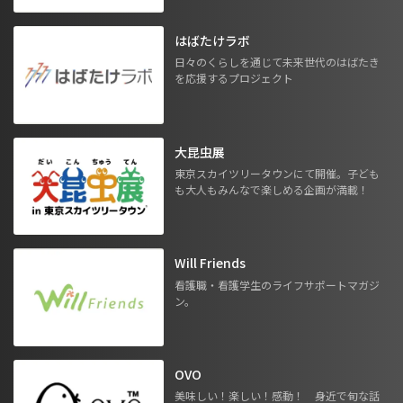
はばたけラボ
日々のくらしを通じて未来世代のはばたき
を応援するプロジェクト
大昆虫展
東京スカイツリータウンにて開催。子ども
も大人もみんなで楽しめる企画が満載！
Will Friends
看護職・看護学生のライフサポートマガジ
ン。
OVO
美味しい！楽しい！感動！ 身近で旬な話