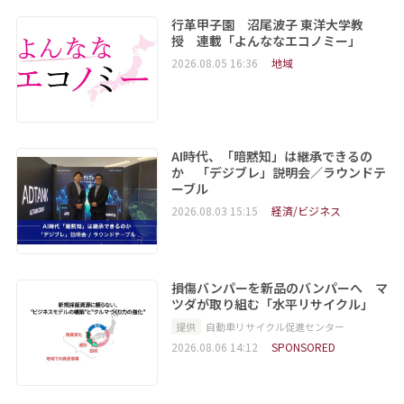
行革甲子園 沼尾波子 東洋大学教
授 連載「よんななエコノミー」
2026.08.05 16:36
地域
AI時代、「暗黙知」は継承できるの
か 「デジブレ」説明会／ラウンドテ
ーブル
2026.08.03 15:15
経済/ビジネス
損傷バンパーを新品のバンパーへ マ
ツダが取り組む「水平リサイクル」
提供
自動車リサイクル促進センター
2026.08.06 14:12
SPONSORED