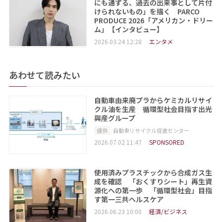
にも通ずる、過去の出来事として片付
けられないもの」を描く PARCO
PRODUCE 2026「アメリカン・ドリー
ム」【インタビュー】
2026.03.24 12:28
エンタメ
あわせて読みたい
自動車由来廃プラからケミカルリサイ
クル油を生産 循環型社会目指す出光
興産グループ
提供
自動車リサイクル促進センター
2026.07.02 11:47
SPONSORED
使用済みプラスチックから合成ガス生
成を確認 「おくすりシート」再生資
源化への第一歩 「循環型社会」目指
す第一三共ヘルスケア
2026.06.23 10:00
経済/ビジネス