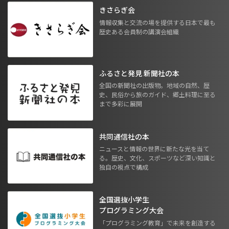
きさらぎ会
情報収集と交流の場を提供する日本で最も
歴史ある会員制の講演会組織
ふるさと発見 新聞社の本
全国の新聞社の出版物。地域の自然、歴
史、民俗から旅のガイド、郷土料理に至る
まで多彩に展開
共同通信社の本
ニュースと情報の世界に新たな光を当て
る。歴史、文化、スポーツなど深い知識と
独自の視点で構成
全国選抜小学生
プログラミング大会
「プログラミング教育」で未来を創造する