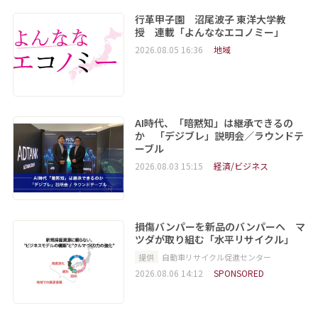
行革甲子園 沼尾波子 東洋大学教
授 連載「よんななエコノミー」
2026.08.05 16:36
地域
AI時代、「暗黙知」は継承できるの
か 「デジブレ」説明会／ラウンドテ
ーブル
2026.08.03 15:15
経済/ビジネス
損傷バンパーを新品のバンパーへ マ
ツダが取り組む「水平リサイクル」
提供
自動車リサイクル促進センター
2026.08.06 14:12
SPONSORED