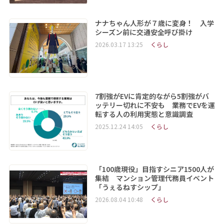
ナナちゃん人形が７歳に変身！ 入学
シーズン前に交通安全呼び掛け
2026.03.17 13:25
くらし
7割強がEVに肯定的ながら5割強がバ
ッテリー切れに不安も 業務でEVを運
転する人の利用実態と意識調査
2025.12.24 14:05
くらし
「100歳現役」目指すシニア1500人が
集結 マンション管理代務員イベント
「うぇるねすシップ」
2026.08.04 10:48
くらし