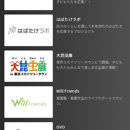
子どもたちを応援！！
はばたけラボ
日々のくらしを通じて未来世代のはばたき
を応援するプロジェクト
大昆虫展
東京スカイツリータウンにて開催。子ども
も大人もみんなで楽しめる企画が満載！
Will Friends
看護職・看護学生のライフサポートマガジ
ン。
OVO