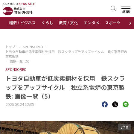
KK KYODO
KK KYODO
NEWS SITE
NEWS SITE
MENU
›
経済 / ビジネス
くらし
教育 / 文化
エンタメ
スポーツ
地
トップページ
お知らせ
トップ
›
SPONSORED
›
トヨタ自動車が低炭素鋼材を採用 鉄スクラップをアップサイクル 独立系電炉の
ニュース
東京製鉄
›
画像一覧（5）
SPONSORED
おすすめコンテンツ
トヨタ自動車が低炭素鋼材を採用 鉄スクラ
出版物
ップをアップサイクル 独立系電炉の東京製
鉄: 画像一覧（5）
会社概要
2026.03.24 12:35
3
/
8