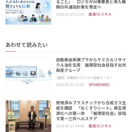
ること」 ロジカがAI事業者と導入機
関の共通指針案を策定へ
2026.03.24 12:35
経済/ビジネス
あわせて読みたい
自動車由来廃プラからケミカルリサイ
クル油を生産 循環型社会目指す出光
興産グループ
提供
自動車リサイクル促進センター
2026.07.02 11:47
SPONSORED
使用済みプラスチックから合成ガス生
成を確認 「おくすりシート」再生資
源化への第一歩 「循環型社会」目指
す第一三共ヘルスケア
2026.06.23 10:00
経済/ビジネス