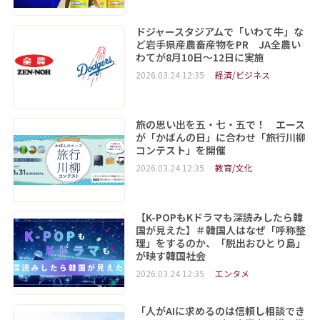
ドジャースタジアムで「いわて牛」な
ど岩手県産農畜産物をPR JA全農い
わてが8月10日～12日に実施
2026.03.24 12:35
経済/ビジネス
旅の思い出を五・七・五で！ エース
が「かばんの日」に合わせ「旅行川柳
コンテスト」を開催
2026.03.24 12:35
教育/文化
【K-POPもKドラマも深読みしたら韓
国が見えた】＃韓国人はなぜ「呼称整
理」をするのか、「脱出おひとり島」
が映す韓国社会
2026.03.24 12:35
エンタメ
「人がAIに求めるのは信頼し相談でき