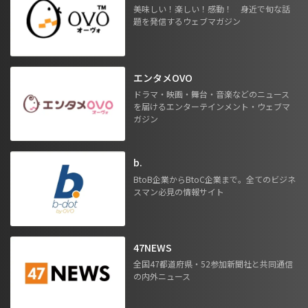
美味しい！楽しい！感動！ 身近で旬な話
題を発信するウェブマガジン
エンタメOVO
ドラマ・映画・舞台・音楽などのニュース
を届けるエンターテインメント・ウェブマ
ガジン
b.
BtoB企業からBtoC企業まで。全てのビジネ
スマン必見の情報サイト
47NEWS
全国47都道府県・52参加新聞社と共同通信
の内外ニュース