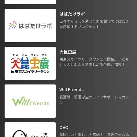
はばたけラボ
日々のくらしを通じて未来世代のはばたき
を応援するプロジェクト
大昆虫展
東京スカイツリータウンにて開催。子ども
も大人もみんなで楽しめる企画が満載！
Will Friends
看護職・看護学生のライフサポートマガジ
ン。
OVO
美味しい！楽しい！感動！ 身近で旬な話