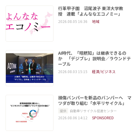
行革甲子園 沼尾波子 東洋大学教
授 連載「よんななエコノミー」
2026.08.05 16:36
地域
AI時代、「暗黙知」は継承できるの
か 「デジブレ」説明会／ラウンドテ
ーブル
2026.08.03 15:15
経済/ビジネス
損傷バンパーを新品のバンパーへ マ
ツダが取り組む「水平リサイクル」
提供
自動車リサイクル促進センター
2026.08.06 14:12
SPONSORED