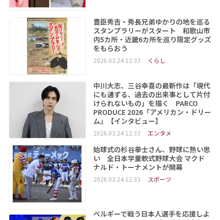
豊臣秀吉・秀長兄弟ゆかりの地を巡る
スタンプラリーがスタート 和歌山市
内5カ所・近畿6カ所を巡り限定グッズ
をもらおう
2026.03.24 12:33
くらし
中川大志、三谷幸喜の最新作は「現代
にも通ずる、過去の出来事として片付
けられないもの」を描く PARCO
PRODUCE 2026「アメリカン・ドリー
ム」【インタビュー】
2026.03.24 12:33
エンタメ
始球式の杉谷拳士さん、野球に熱い思
い 全日本学童軟式野球大会 マクド
ナルド・トーナメントが開幕
2026.03.24 12:33
スポーツ
ベルギーで戦う日本人選手を応援しよ