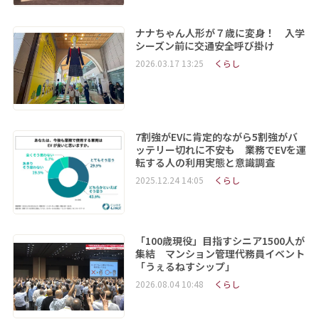
ナナちゃん人形が７歳に変身！ 入学
シーズン前に交通安全呼び掛け
2026.03.17 13:25
くらし
7割強がEVに肯定的ながら5割強がバ
ッテリー切れに不安も 業務でEVを運
転する人の利用実態と意識調査
2025.12.24 14:05
くらし
「100歳現役」目指すシニア1500人が
集結 マンション管理代務員イベント
「うぇるねすシップ」
2026.08.04 10:48
くらし