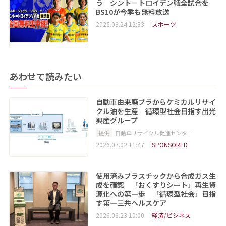
う シント＝トロイデン戦全試合を
BS10が今季も無料放送
2026.03.24 12:33
スポーツ
あわせて読みたい
自動車由来廃プラからケミカルリサイ
クル油を生産 循環型社会目指す出光
興産グループ
提供
自動車リサイクル促進センター
2026.07.02 11:47
SPONSORED
使用済みプラスチックから合成ガス生
成を確認 「おくすりシート」再生資
源化への第一歩 「循環型社会」目指
す第一三共ヘルスケア
2026.06.23 10:00
経済/ビジネス