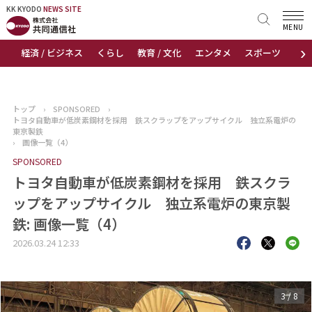
KK KYODO
KK KYODO
NEWS SITE
NEWS SITE
MENU
›
経済 / ビジネス
くらし
教育 / 文化
エンタメ
スポーツ
地
トップページ
お知らせ
トップ
›
SPONSORED
›
トヨタ自動車が低炭素鋼材を採用 鉄スクラップをアップサイクル 独立系電炉の
ニュース
東京製鉄
›
画像一覧（4）
SPONSORED
おすすめコンテンツ
トヨタ自動車が低炭素鋼材を採用 鉄スクラ
出版物
ップをアップサイクル 独立系電炉の東京製
鉄: 画像一覧（4）
会社概要
2026.03.24 12:33
3
/
8