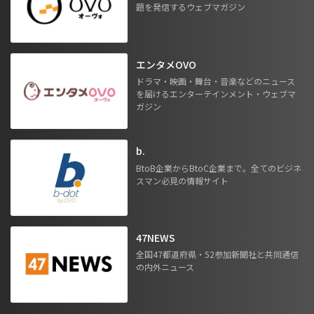
題を発信するウェブマガジン
エンタメOVO
ドラマ・映画・舞台・音楽などのニュース
を届けるエンターテインメント・ウェブマ
ガジン
b.
BtoB企業からBtoC企業まで。全てのビジネ
スマン必見の情報サイト
47NEWS
全国47都道府県・52参加新聞社と共同通信
の内外ニュース