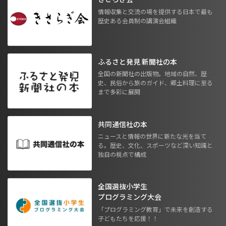
情報収集と交流の場を提供する日本で最も
歴史ある会員制の講演会組織
ふるさと発見 新聞社の本
全国の新聞社の出版物。地域の自然、歴
史、民俗から旅のガイド、郷土料理に至る
まで多彩に展開
共同通信社の本
ニュースと情報の世界に新たな光を当て
る。歴史、文化、スポーツなど深い知識と
独自の視点で構成
全国選抜小学生
プログラミング大会
「プログラミング教育」で未来を創造する
子どもたちを応援！！