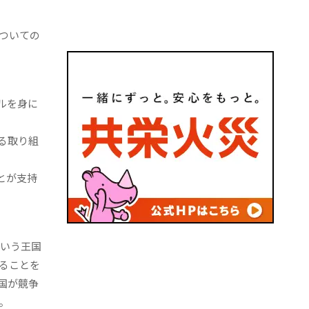
ついての
ルを身に
る取り組
とが支持
という王国
ることを
国が競争
。