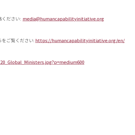
絡ください
:
media@humancapabilityinitiative.org
らをご覧ください
:
https://humancapabilityinitiative.org/en/
/20_Global_Ministers.jpg?p=medium600