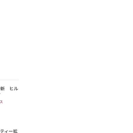
一新 ヒル
む
ス
ティー拡