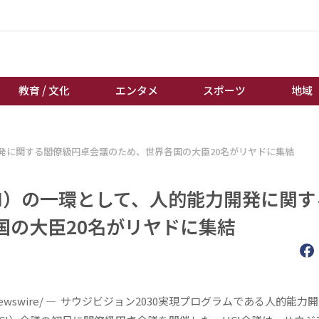
教育 / 文化
エンタメ
スポーツ
地域
経済 / ビジネス
誰もが輝いて働く社会へ
開発に関する閣僚級円卓会議のため、世界各国の大臣20名がリヤドに集結
くらし
天皇杯サッカー
教育 / 文化
オートレース
I）の一環として、人的能力開発に関す
エンタメ
競輪
国の大臣20名がリヤドに集結
スポーツ
ボートレース
地域
棋王戦
キーパーソン
女流本因坊戦
RNewswire/ — サウジビジョン2030実現プログラムである人的能力