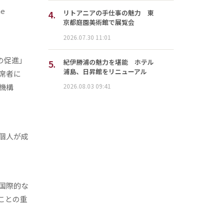
he
4.
リトアニアの手仕事の魅力 東
京都庭園美術館で展覧会
2026.07.30 11:01
の促進」
5.
紀伊勝浦の魅力を堪能 ホテル
浦島、日昇館をリニューアル
席者に
機構
2026.08.03 09:41
個人が成
国際的な
ことの重