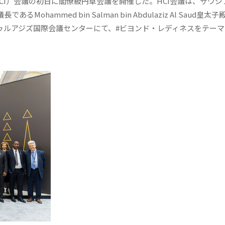
HCI）会議の初日に閣僚級円卓会議を開催した。HCI会議は、サウジ
hammed bin Salman bin Abdulaziz Al Saud皇太
ブドゥルアジズ国際会議センターにて、#ビヨンド・レディネスをテー