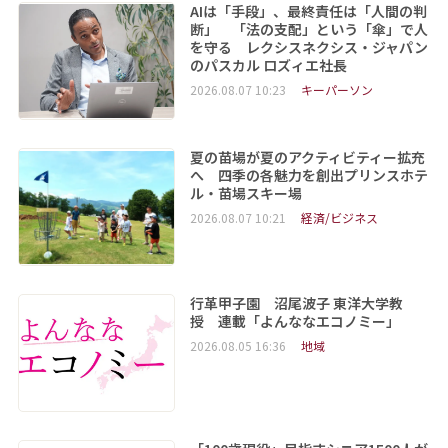
AIは「手段」、最終責任は「人間の判
断」 「法の支配」という「傘」で人
を守る レクシスネクシス・ジャパン
のパスカル ロズィエ社長
2026.08.07 10:23
キーパーソン
夏の苗場が夏のアクティビティー拡充
へ 四季の各魅力を創出プリンスホテ
ル・苗場スキー場
2026.08.07 10:21
経済/ビジネス
行革甲子園 沼尾波子 東洋大学教
授 連載「よんななエコノミー」
2026.08.05 16:36
地域