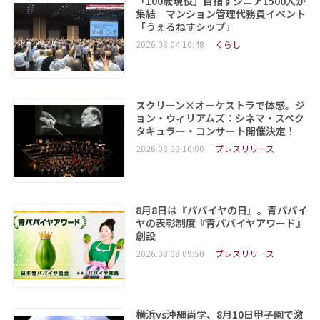
「100歳現役」目指すシニア1500人が
集結 マンション管理代務員イベント
「うぇるねすシップ」
2026.08.04 10:48
くらし
スクリーン×オーケストラで体感。ジ
ョン・ウィリアムズ：シネマ・スペク
タキュラー・コンサート開催決定！
2026.08.08 10:00
プレスリリース
8月8日は『パパイヤの日』。青パパイ
ヤの表彰制度『青パパイヤアワード』
創設
2026.08.08 09:50
プレスリリース
横浜vs沖縄尚学、8月10日甲子園で激