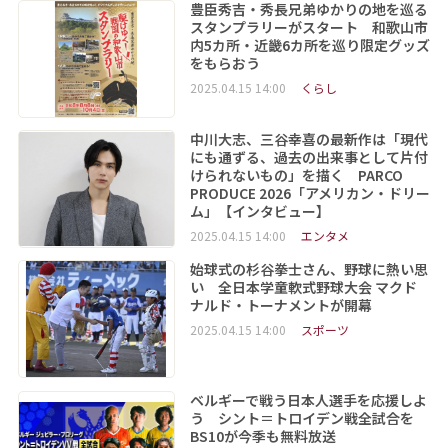
豊臣秀吉・秀長兄弟ゆかりの地を巡る
スタンプラリーがスタート 和歌山市
内5カ所・近畿6カ所を巡り限定グッズ
をもらおう
2025.04.15 14:00
くらし
中川大志、三谷幸喜の最新作は「現代
にも通ずる、過去の出来事として片付
けられないもの」を描く PARCO
PRODUCE 2026「アメリカン・ドリー
ム」【インタビュー】
2025.04.15 14:00
エンタメ
始球式の杉谷拳士さん、野球に熱い思
い 全日本学童軟式野球大会 マクド
ナルド・トーナメントが開幕
2025.04.15 14:00
スポーツ
ベルギーで戦う日本人選手を応援しよ
う シント＝トロイデン戦全試合を
BS10が今季も無料放送