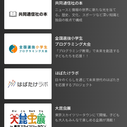
共同通信社の本
ニュースと情報の世界に新たな光を当て
る。歴史、文化、スポーツなど深い知識と
独自の視点で構成
全国選抜小学生
プログラミング大会
「プログラミング教育」で未来を創造する
子どもたちを応援！！
はばたけラボ
日々のくらしを通じて未来世代のはばたき
を応援するプロジェクト
大昆虫展
東京スカイツリータウンにて開催。子ども
も大人もみんなで楽しめる企画が満載！