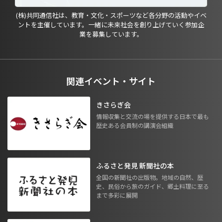
(株)共同通信社は、教育・文化・スポーツなど各分野の活動やイベ
ントを主催しています。一緒に未来社会を創り上げていく参加企
業を募集しています。
関連イベント・サイト
きさらぎ会
情報収集と交流の場を提供する日本で最も
歴史ある会員制の講演会組織
ふるさと発見 新聞社の本
全国の新聞社の出版物。地域の自然、歴
史、民俗から旅のガイド、郷土料理に至る
まで多彩に展開