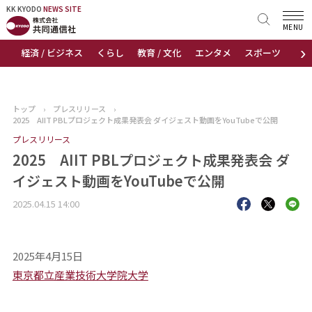
KK KYODO
KK KYODO
NEWS SITE
NEWS SITE
MENU
›
経済 / ビジネス
くらし
教育 / 文化
エンタメ
スポーツ
地
トップページ
お知らせ
トップ
›
プレスリリース
›
2025 AIIT PBLプロジェクト成果発表会 ダイジェスト動画をYouTubeで公開
ニュース
プレスリリース
2025 AIIT PBLプロジェクト成果発表会 ダ
おすすめコンテンツ
イジェスト動画をYouTubeで公開
出版物
2025.04.15 14:00
会社概要
2025年4月15日
東京都立産業技術大学院大学