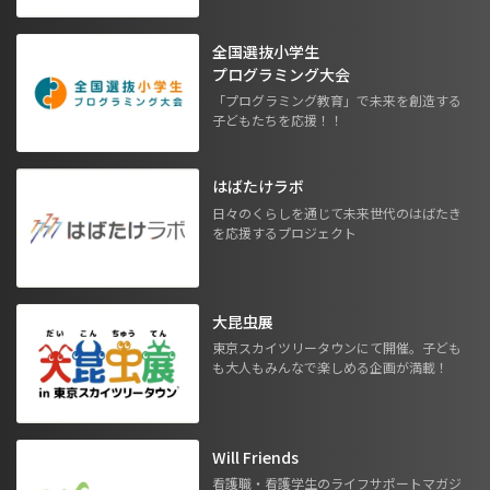
全国選抜小学生
プログラミング大会
「プログラミング教育」で未来を創造する
子どもたちを応援！！
はばたけラボ
日々のくらしを通じて未来世代のはばたき
を応援するプロジェクト
大昆虫展
東京スカイツリータウンにて開催。子ども
も大人もみんなで楽しめる企画が満載！
Will Friends
看護職・看護学生のライフサポートマガジ