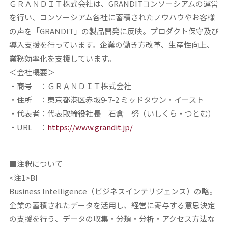
ＧＲＡＮＤＩＴ株式会社は、GRANDITコンソーシアムの運営
を行い、コンソーシアム各社に蓄積されたノウハウやお客様
の声を「GRANDIT」の製品開発に反映。プロダクト保守及び
導入支援を行っています。企業の働き方改革、生産性向上、
業務効率化を支援しています。
＜会社概要＞
・商号 ：ＧＲＡＮＤＩＴ株式会社
・住所 ：東京都港区赤坂9-7-2 ミッドタウン・イースト
・代表者：代表取締役社長 石倉 努（いしくら・つとむ）
・URL ：
https://www.grandit.jp/
■注釈について
<注1>BI
Business Intelligence（ビジネスインテリジェンス）の略。
企業の蓄積されたデータを活用し、経営に寄与する意思決定
の支援を行う、データの収集・分類・分析・アクセス方法な