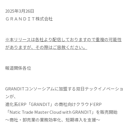
2025年3月26日
ＧＲＡＮＤＩＴ株式会社
※本リリースは各社より配信しておりますので重複の可能性
がありますが、その際はご容赦ください。
報道関係各位
GRANDIT
コンソーシアムに加盟する双日テックイノベーショ
ンが、
進化系
ERP
「
GRANDIT
」の商社向けクラウド
ERP
「
Natic Trade Master Cloud with GRANDIT
」を販売開始
～
商社・卸売業の業務効率化、短期導入を支援
～