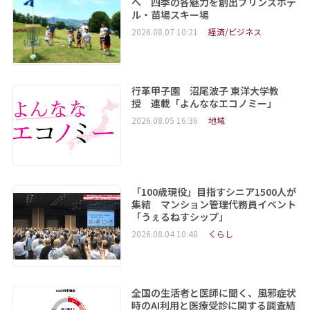
へ 四季の各魅力を創出プリンスホテ
ル・苗場スキー場
2026.08.07 10:21
経済/ビジネス
行革甲子園 沼尾波子 東洋大学教
授 連載「よんななエコノミー」
2026.08.05 16:36
地域
「100歳現役」目指すシニア1500人が
集結 マンション管理代務員イベント
「うぇるねすシップ」
2026.08.04 10:48
くらし
全国の生活者と医師に聞く、風邪症状
時のAI利用と医療受診に関する調査結