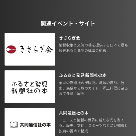
関連イベント・サイト
きさらぎ会
情報収集と交流の場を提供する日本で最も
歴史ある会員制の講演会組織
ふるさと発見 新聞社の本
全国の新聞社の出版物。地域の自然、歴
史、民俗から旅のガイド、郷土料理に至る
まで多彩に展開
共同通信社の本
ニュースと情報の世界に新たな光を当て
る。歴史、文化、スポーツなど深い知識と
独自の視点で構成