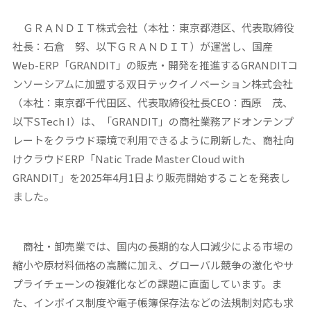
ＧＲＡＮＤＩＴ株式会社（本社：東京都港区、代表取締役
社長：石倉 努、以下ＧＲＡＮＤＩＴ）が運営し、国産
Web-ERP「GRANDIT」の販売・開発を推進するGRANDITコ
ンソーシアムに加盟する双日テックイノベーション株式会社
（本社：東京都千代田区、代表取締役社長CEO：西原 茂、
以下STech I）は、「GRANDIT」の商社業務アドオンテンプ
レートをクラウド環境で利用できるように刷新した、商社向
けクラウドERP「Natic Trade Master Cloud with
GRANDIT」を2025年4月1日より販売開始することを発表し
ました。
商社・卸売業では、国内の長期的な人口減少による市場の
縮小や原材料価格の高騰に加え、グローバル競争の激化やサ
プライチェーンの複雑化などの課題に直面しています。ま
た、インボイス制度や電子帳簿保存法などの法規制対応も求