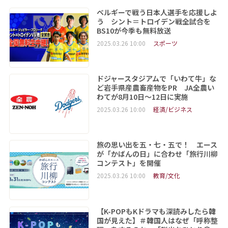
ベルギーで戦う日本人選手を応援しよ
う シント＝トロイデン戦全試合を
BS10が今季も無料放送
2025.03.26 10:00
スポーツ
ドジャースタジアムで「いわて牛」な
ど岩手県産農畜産物をPR JA全農い
わてが8月10日～12日に実施
2025.03.26 10:00
経済/ビジネス
旅の思い出を五・七・五で！ エース
が「かばんの日」に合わせ「旅行川柳
コンテスト」を開催
2025.03.26 10:00
教育/文化
【K-POPもKドラマも深読みしたら韓
国が見えた】＃韓国人はなぜ「呼称整