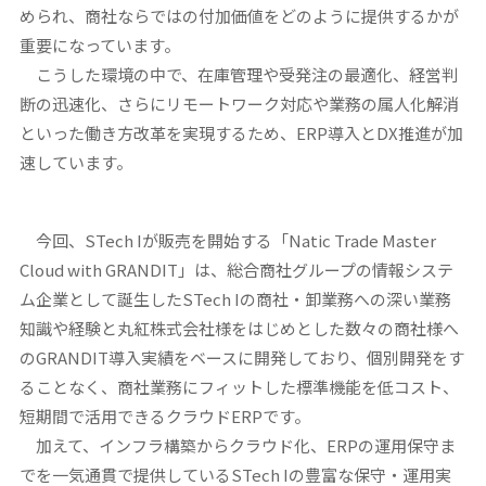
められ、商社ならではの付加価値をどのように提供するかが
重要になっています。
こうした環境の中で、在庫管理や受発注の最適化、経営判
断の迅速化、さらにリモートワーク対応や業務の属人化解消
といった働き方改革を実現するため、ERP導入とDX推進が加
速しています。
今回、STech Iが販売を開始する「Natic Trade Master
Cloud with GRANDIT」は、総合商社グループの情報システ
ム企業として誕生したSTech Iの商社・卸業務への深い業務
知識や経験と丸紅株式会社様をはじめとした数々の商社様へ
のGRANDIT導入実績をベースに開発しており、個別開発をす
ることなく、商社業務にフィットした標準機能を低コスト、
短期間で活用できるクラウドERPです。
加えて、インフラ構築からクラウド化、ERPの運用保守ま
でを一気通貫で提供しているSTech Iの豊富な保守・運用実