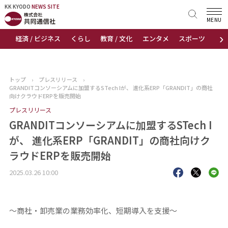
KK KYODO
KK KYODO
NEWS SITE
NEWS SITE
MENU
›
経済 / ビジネス
くらし
教育 / 文化
エンタメ
スポーツ
地
トップページ
お知らせ
トップ
›
プレスリリース
›
GRANDITコンソーシアムに加盟するSTech Iが、 進化系ERP「GRANDIT」の商社
ニュース
向けクラウドERPを販売開始
プレスリリース
おすすめコンテンツ
GRANDITコンソーシアムに加盟するSTech I
が、 進化系ERP「GRANDIT」の商社向けク
出版物
ラウドERPを販売開始
会社概要
2025.03.26 10:00
～商社・卸売業の業務効率化、短期導入を支援～