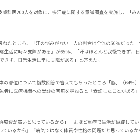
と皮膚科医200人を対象に、多汗症に関する意識調査を実施し、「み
ねたところ、「汗の悩みがない」人の割合は全体の50％だった。
日常生活に時々支障がある」が65％、「汗はほとんど我慢できず、
慢できず、日常生活に常に支障がある」と答えた。
体の部位について複数回答で答えてもらったところ「脇」（64％）
対象者に医療機関への受診の有無を尋ねると「受診したことがある
治療費が高いと思っているから」「よほど重症で生活が破綻してい
っているから」「病気ではなく体質や性格の問題だと思っているか