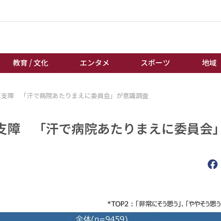
教育 / 文化
エンタメ
スポーツ
地域
に支障 「汗で病院あたりまえに委員会」が意識調査
経済 / ビジネス
誰もが輝いて働く社会へ
くらし
天皇杯サッカー
支障 「汗で病院あたりまえに委員会
教育 / 文化
オートレース
エンタメ
競輪
スポーツ
ボートレース
地域
棋王戦
キーパーソン
女流本因坊戦