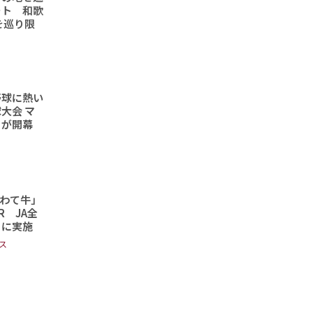
ート 和歌
を巡り限
野球に熱い
大会 マ
トが開幕
わて牛」
 JA全
日に実施
ス