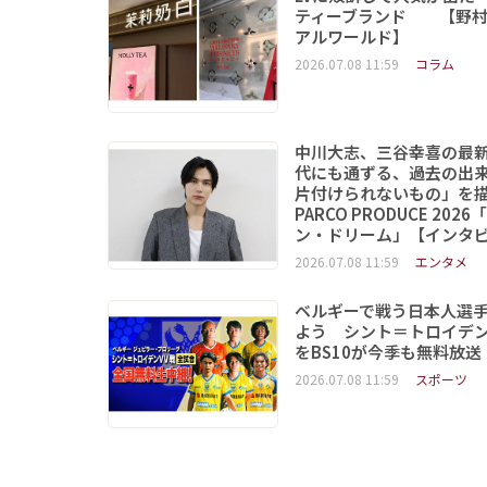
ティーブランド 【野村
アルワールド】
2026.07.08 11:59
コラム
中川大志、三谷幸喜の最
代にも通ずる、過去の出
片付けられないもの」
PARCO PRODUCE 202
ン・ドリーム」【インタ
2026.07.08 11:59
エンタメ
ベルギーで戦う日本人選
よう シント＝トロイデ
をBS10が今季も無料放送
2026.07.08 11:59
スポーツ