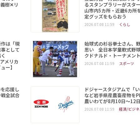
義樹✕リ
るスタンプラリーがスタ
山市内5カ所・近畿6カ所
定グッズをもらおう
2026.07.08 11:59
くらし
新作は「現
始球式の杉谷拳士さん、
来事として
思い 全日本学童軟式野球
を描く
クドナルド・トーナメン
6「アメリカ
2026.07.08 11:59
スポーツ
ビュー】
手を応援し
ドジャースタジアムで「い
ン戦全試合
など岩手県産農畜産物をPR
農いわてが8月10日～12
2026.07.08 11:59
経済/ビジネ