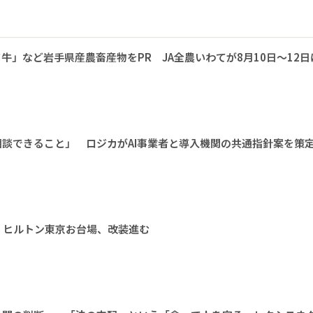
牛」など岩手県産農畜産物をPR JA全農いわてが8月10日～12日
相談できること」 ロジカがAI事業者と導入機関の共通指針案を策
 ヒルトン東京お台場、改装進む