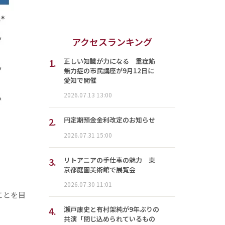
アクセスランキング
1.
正しい知識が力になる 重症筋
無力症の市民講座が9月12日に
愛知で開催
2026.07.13 13:00
2.
円定期預金金利改定のお知らせ
2026.07.31 15:00
3.
リトアニアの手仕事の魅力 東
京都庭園美術館で展覧会
2026.07.30 11:01
ことを目
4.
瀬戸康史と有村架純が9年ぶりの
共演「閉じ込められているもの