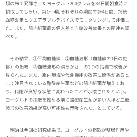
類の株で発酵させたヨーグルト200グラムを84日間朝食時に
摂取してもらい、第1～4期それぞれの期間で計4日間、持続
血糖測定とウエアラブルデバイスでモニタリングして評価し
た。また、腸内細菌叢の個人差と血糖改善効果との関連も調
べた。
その結果、①平均血糖値 ②血糖波形（血糖値の1日の推
移）の振幅 ③血糖波形の滑らかさ―の3つの指標で改善が
見られた。また、腸内環境や代謝機能の改善に関係があると
して注目されている酪酸産生菌などの腸内細菌が増えてお
り、代謝が良好な状態に変わったことが示唆されたという。
ヨーグルトの摂取を始める前に酪酸産生菌が多い人ほど血糖
波形の改善効果が高い可能性も示唆された、としている。
明治は今回の研究成果で、ヨーグルトの摂取が整腸作用や