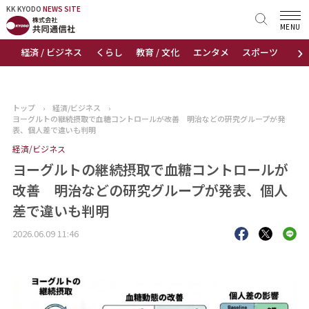
KK KYODO
KK KYODO
NEWS SITE
NEWS SITE
MENU
›
経済 / ビジネス
くらし
教育 / 文化
エンタメ
スポーツ
地
トップページ
お知らせ
トップ
›
経済/ビジネス
›
ヨーグルトの継続摂取で血糖コントロールが改善 明治などの研究グループが発
ニュース
表、個人差で違いも判明
経済/ビジネス
おすすめコンテンツ
ヨーグルトの継続摂取で血糖コントロールが
改善 明治などの研究グループが発表、個人
出版物
差で違いも判明
会社概要
2026.06.09 11:46