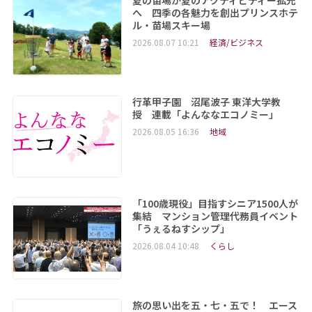
へ 四季の各魅力を創出プリンスホテ
ル・苗場スキー場
2026.08.07 10:21
経済/ビジネス
行革甲子園 沼尾波子 東洋大学教
授 連載「よんななエコノミー」
2026.08.05 16:36
地域
「100歳現役」目指すシニア1500人が
集結 マンション管理代務員イベント
「うぇるねすシップ」
2026.08.04 10:48
くらし
旅の思い出を五・七・五で！ エース