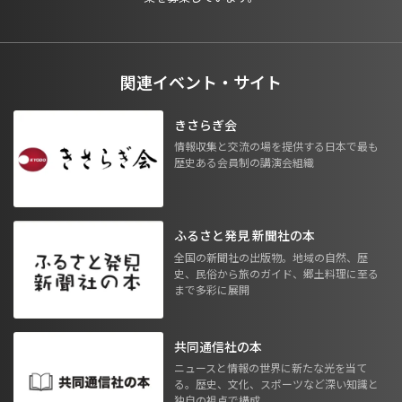
関連イベント・サイト
きさらぎ会
情報収集と交流の場を提供する日本で最も
歴史ある会員制の講演会組織
ふるさと発見 新聞社の本
全国の新聞社の出版物。地域の自然、歴
史、民俗から旅のガイド、郷土料理に至る
まで多彩に展開
共同通信社の本
ニュースと情報の世界に新たな光を当て
る。歴史、文化、スポーツなど深い知識と
独自の視点で構成