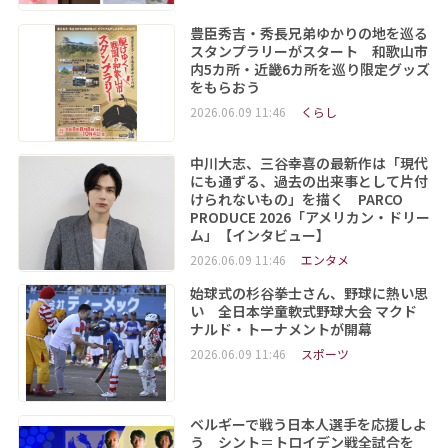
豊臣秀吉・秀長兄弟ゆかりの地を巡る
スタンプラリーがスタート 和歌山市
内5カ所・近畿6カ所を巡り限定グッズ
をもらおう
2026.06.09 11:46
くらし
中川大志、三谷幸喜の最新作は「現代
にも通ずる、過去の出来事として片付
けられないもの」を描く PARCO
PRODUCE 2026「アメリカン・ドリー
ム」【インタビュー】
2026.06.09 11:46
エンタメ
始球式の杉谷拳士さん、野球に熱い思
い 全日本学童軟式野球大会 マクド
ナルド・トーナメントが開幕
2026.06.09 11:46
スポーツ
ベルギーで戦う日本人選手を応援しよ
う シント＝トロイデン戦全試合を