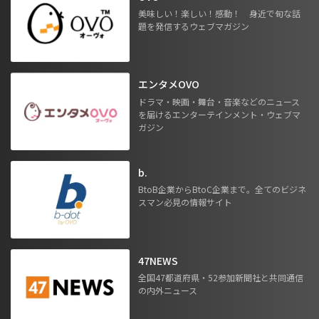
美味しい！楽しい！感動！ 身近で旬な話
題を発信するウェブマガジン
エンタメOVO
ドラマ・映画・舞台・音楽などのニュース
を届けるエンターテインメント・ウェブマ
ガジン
b.
BtoB企業からBtoC企業まで。全てのビジネ
スマン必見の情報サイト
47NEWS
全国47都道府県・52参加新聞社と共同通信
の内外ニュース