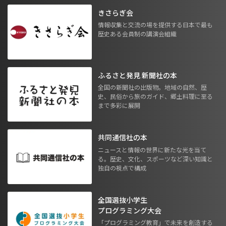
きさらぎ会
情報収集と交流の場を提供する日本で最も
歴史ある会員制の講演会組織
ふるさと発見 新聞社の本
全国の新聞社の出版物。地域の自然、歴
史、民俗から旅のガイド、郷土料理に至る
まで多彩に展開
共同通信社の本
ニュースと情報の世界に新たな光を当て
る。歴史、文化、スポーツなど深い知識と
独自の視点で構成
全国選抜小学生
プログラミング大会
「プログラミング教育」で未来を創造する