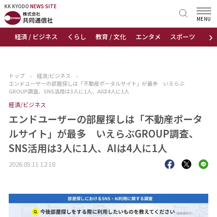
KK KYODO
KK KYODO
NEWS SITE
NEWS SITE
MENU
›
経済 / ビジネス
くらし
教育 / 文化
エンタメ
スポーツ
地
トップページ
お知らせ
トップ
›
経済/ビジネス
›
エンドユーザーの部屋探しは「不動産ポータルサイト」が最多 いえらぶ
ニュース
GROUP調査、SNS活用は3人に1人、AIは4人に1人
経済/ビジネス
おすすめコンテンツ
エンドユーザーの部屋探しは「不動産ポータ
ルサイト」が最多 いえらぶGROUP調査、
出版物
SNS活用は3人に1人、AIは4人に1人
会社概要
2026.05.11 12:18