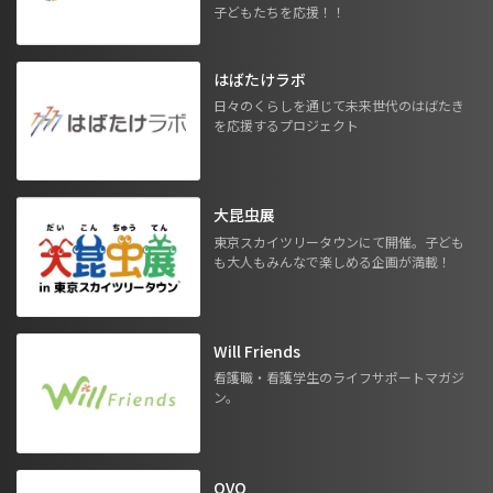
子どもたちを応援！！
はばたけラボ
日々のくらしを通じて未来世代のはばたき
を応援するプロジェクト
大昆虫展
東京スカイツリータウンにて開催。子ども
も大人もみんなで楽しめる企画が満載！
Will Friends
看護職・看護学生のライフサポートマガジ
ン。
OVO