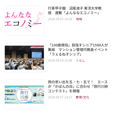
行革甲子園 沼尾波子 東洋大学教
授 連載「よんななエコノミー」
2026.08.05 16:36
地域
「100歳現役」目指すシニア1500人が
集結 マンション管理代務員イベント
「うぇるねすシップ」
2026.08.04 10:48
くらし
旅の思い出を五・七・五で！ エース
が「かばんの日」に合わせ「旅行川柳
コンテスト」を開催
2026.08.07 14:27
教育/文化