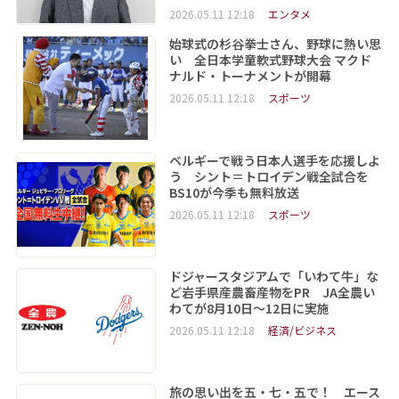
2026.05.11 12:18
エンタメ
始球式の杉谷拳士さん、野球に熱い思
い 全日本学童軟式野球大会 マクド
ナルド・トーナメントが開幕
2026.05.11 12:18
スポーツ
ベルギーで戦う日本人選手を応援しよ
う シント＝トロイデン戦全試合を
BS10が今季も無料放送
2026.05.11 12:18
スポーツ
ドジャースタジアムで「いわて牛」な
ど岩手県産農畜産物をPR JA全農い
わてが8月10日～12日に実施
2026.05.11 12:18
経済/ビジネス
旅の思い出を五・七・五で！ エース