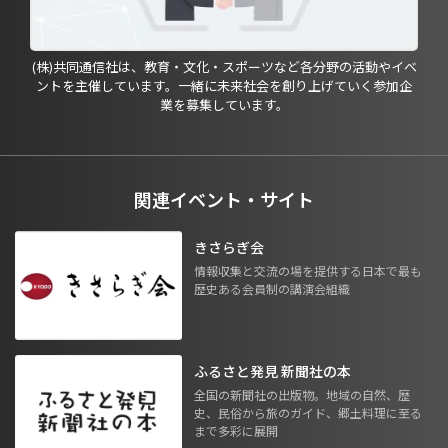
(株)共同通信社は、教育・文化・スポーツなど各分野の活動やイベ
ントを主催しています。一緒に未来社会を創り上げていく参加企
業を募集しています。
関連イベント・サイト
きさらぎ会
情報収集と交流の場を提供する日本で最も
歴史ある会員制の講演会組織
ふるさと発見 新聞社の本
全国の新聞社の出版物。地域の自然、歴
史、民俗から旅のガイド、郷土料理に至る
まで多彩に展開