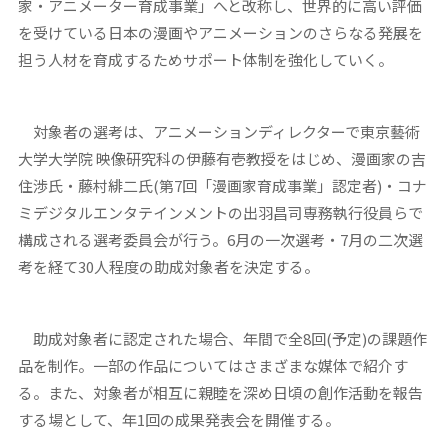
家・アニメーター育成事業」へと改称し、世界的に高い評価
を受けている日本の漫画やアニメーションのさらなる発展を
担う人材を育成するためサポート体制を強化していく。
対象者の選考は、アニメーションディレクターで東京藝術
大学大学院 映像研究科の伊藤有壱教授をはじめ、漫画家の吉
住渉氏・藤村緋二氏(第7回「漫画家育成事業」認定者)・コナ
ミデジタルエンタテインメントの出羽昌司専務執行役員らで
構成される選考委員会が行う。6月の一次選考・7月の二次選
考を経て30人程度の助成対象者を決定する。
助成対象者に認定された場合、年間で全8回(予定)の課題作
品を制作。一部の作品についてはさまざまな媒体で紹介す
る。また、対象者が相互に親睦を深め日頃の創作活動を報告
する場として、年1回の成果発表会を開催する。