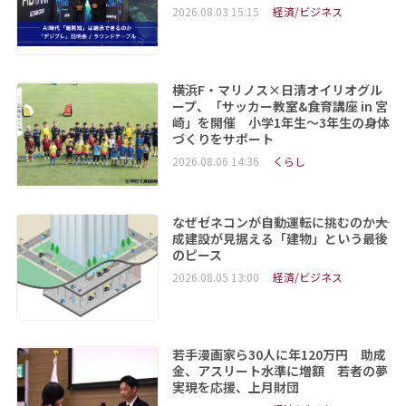
2026.08.03 15:15
経済/ビジネス
横浜F・マリノス×日清オイリオグル
ープ、「サッカー教室&食育講座 in 宮
崎」を開催 小学1年生～3年生の身体
づくりをサポート
2026.08.06 14:36
くらし
なぜゼネコンが自動運転に挑むのか――大
成建設が見据える「建物」という最後
のピース
2026.08.05 13:00
経済/ビジネス
若手漫画家ら30人に年120万円 助成
金、アスリート水準に増額 若者の夢
実現を応援、上月財団