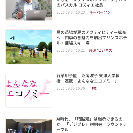
のパスカル ロズィエ社長
2026.08.07 10:23
キーパーソン
夏の苗場が夏のアクティビティー拡充
へ 四季の各魅力を創出プリンスホテ
ル・苗場スキー場
2026.08.07 10:21
経済/ビジネス
行革甲子園 沼尾波子 東洋大学教
授 連載「よんななエコノミー」
2026.08.05 16:36
地域
AI時代、「暗黙知」は継承できるの
か 「デジブレ」説明会／ラウンドテ
ーブル