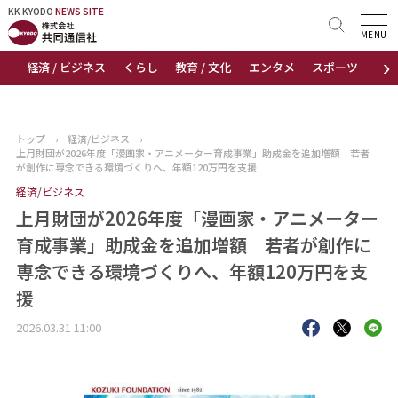
KK KYODO
KK KYODO
NEWS SITE
NEWS SITE
MENU
›
経済 / ビジネス
くらし
教育 / 文化
エンタメ
スポーツ
地
トップページ
お知らせ
トップ
›
経済/ビジネス
›
上月財団が2026年度「漫画家・アニメーター育成事業」助成金を追加増額 若者
ニュース
が創作に専念できる環境づくりへ、年額120万円を支援
経済/ビジネス
おすすめコンテンツ
上月財団が2026年度「漫画家・アニメーター
育成事業」助成金を追加増額 若者が創作に
出版物
専念できる環境づくりへ、年額120万円を支
援
会社概要
2026.03.31 11:00