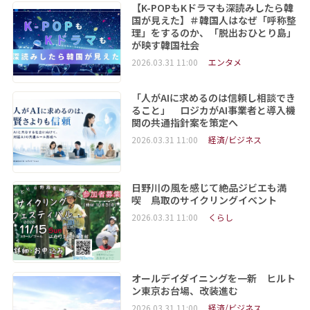
【K-POPもKドラマも深読みしたら韓
国が見えた】＃韓国人はなぜ「呼称整
理」をするのか、「脱出おひとり島」
が映す韓国社会
2026.03.31 11:00
エンタメ
「人がAIに求めるのは信頼し相談でき
ること」 ロジカがAI事業者と導入機
関の共通指針案を策定へ
2026.03.31 11:00
経済/ビジネス
日野川の風を感じて絶品ジビエも満
喫 鳥取のサイクリングイベント
2026.03.31 11:00
くらし
オールデイダイニングを一新 ヒルト
ン東京お台場、改装進む
2026.03.31 11:00
経済/ビジネス