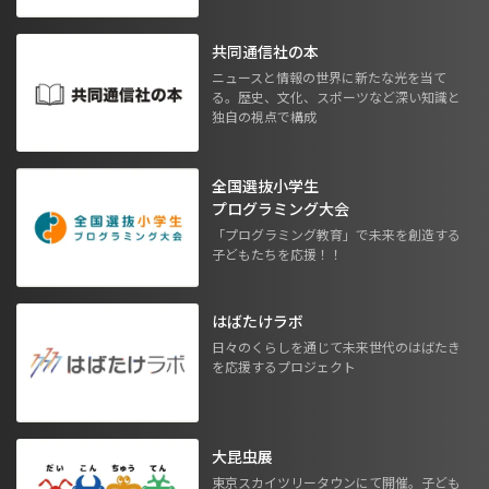
共同通信社の本
ニュースと情報の世界に新たな光を当て
る。歴史、文化、スポーツなど深い知識と
独自の視点で構成
全国選抜小学生
プログラミング大会
「プログラミング教育」で未来を創造する
子どもたちを応援！！
はばたけラボ
日々のくらしを通じて未来世代のはばたき
を応援するプロジェクト
大昆虫展
東京スカイツリータウンにて開催。子ども