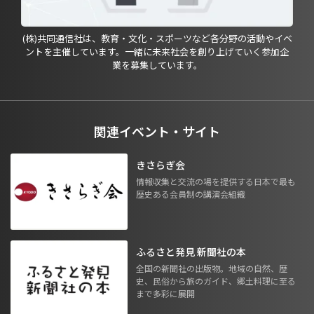
(株)共同通信社は、教育・文化・スポーツなど各分野の活動やイベ
ントを主催しています。一緒に未来社会を創り上げていく参加企
業を募集しています。
関連イベント・サイト
きさらぎ会
情報収集と交流の場を提供する日本で最も
歴史ある会員制の講演会組織
ふるさと発見 新聞社の本
全国の新聞社の出版物。地域の自然、歴
史、民俗から旅のガイド、郷土料理に至る
まで多彩に展開