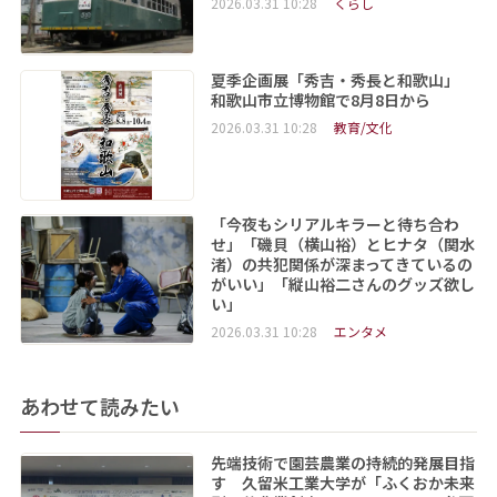
2026.03.31 10:28
くらし
夏季企画展「秀吉・秀長と和歌山」
和歌山市立博物館で8月8日から
2026.03.31 10:28
教育/文化
「今夜もシリアルキラーと待ち合わ
せ」「磯貝（横山裕）とヒナタ（関水
渚）の共犯関係が深まってきているの
がいい」「縦山裕二さんのグッズ欲し
い」
2026.03.31 10:28
エンタメ
あわせて読みたい
先端技術で園芸農業の持続的発展目指
す 久留米工業大学が「ふくおか未来