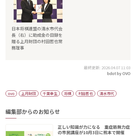
日本将棋連盟の清水市代会
長（右）に助成金の目録を
贈る上月財団の村田哲也常
務理事
最終更新: 2026.04.07 11:03
bdot by OVO
ovo
上月財団
千葉幸生
将棋
村田哲也
清水市代
編集部からのお知らせ
正しい知識が力になる 重症筋無力症
の市民講座が10月3日に熊本で開催