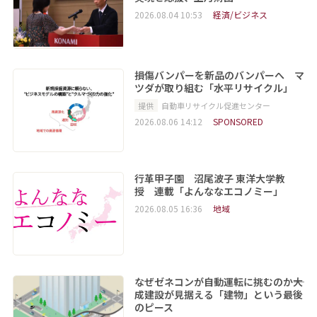
2026.08.04 10:53
経済/ビジネス
損傷バンパーを新品のバンパーへ マ
ツダが取り組む「水平リサイクル」
提供
自動車リサイクル促進センター
2026.08.06 14:12
SPONSORED
行革甲子園 沼尾波子 東洋大学教
授 連載「よんななエコノミー」
2026.08.05 16:36
地域
なぜゼネコンが自動運転に挑むのか――大
成建設が見据える「建物」という最後
のピース