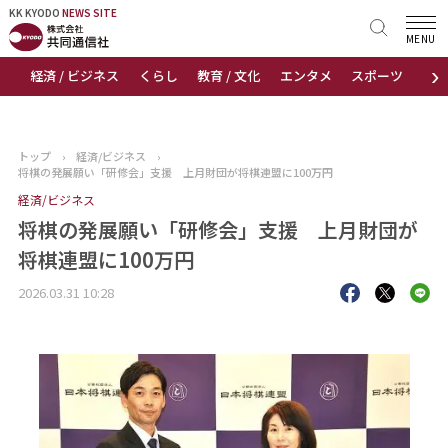
KK KYODO
KK KYODO
NEWS SITE
NEWS SITE
MENU
›
経済 / ビジネス
くらし
教育 / 文化
エンタメ
スポーツ
地
トップページ
お知らせ
トップ
›
経済/ビジネス
›
将棋の発展願い「研修会」支援 上月財団が将棋連盟に100万円
ニュース
経済/ビジネス
将棋の発展願い「研修会」支援 上月財団が
おすすめコンテンツ
将棋連盟に100万円
出版物
2026.03.31 10:28
会社概要