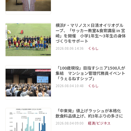
横浜F・マリノス×日清オイリオグル
ープ、「サッカー教室&食育講座 in 宮
崎」を開催 小学1年生～3年生の身体
づくりをサポート
2026.08.06 14:36
くらし
「100歳現役」目指すシニア1500人が
集結 マンション管理代務員イベント
「うぇるねすシップ」
2026.08.04 10:48
くらし
「中東発」値上げラッシュが本格化
飲食料品値上げ、約3年ぶりの多さに
2026.08.04 09:00
経済/ビジネス