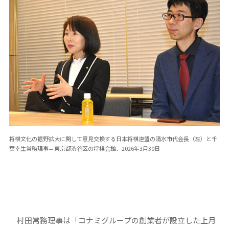
将棋文化の裾野拡大に関して意見交換する日本将棋連盟の清水市代会長（左）と千
葉幸生常務理事＝東京都渋谷区の将棋会館、2026年3月30日
村田常務理事は「コナミグループの創業者が設立した上月