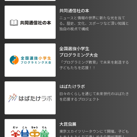
共同通信社の本
ニュースと情報の世界に新たな光を当て
る。歴史、文化、スポーツなど深い知識と
独自の視点で構成
全国選抜小学生
プログラミング大会
「プログラミング教育」で未来を創造する
子どもたちを応援！！
はばたけラボ
日々のくらしを通じて未来世代のはばたき
を応援するプロジェクト
大昆虫展
東京スカイツリータウンにて開催。子ども
も大人もみんなで楽しめる企画が満載！