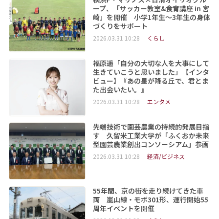
ープ、「サッカー教室&食育講座 in 宮
崎」を開催 小学1年生～3年生の身体
づくりをサポート
2026.03.31 10:28
くらし
福原遥「自分の大切な人を大事にして
生きていこうと思いました」【インタ
ビュー】『あの星が降る丘で、君とま
た出会いたい。』
2026.03.31 10:28
エンタメ
先端技術で園芸農業の持続的発展目指
す 久留米工業大学が「ふくおか未来
型園芸農業創出コンソーシアム」参画
2026.03.31 10:28
経済/ビジネス
55年間、京の街を走り続けてきた車
両 嵐山線・モボ301形、運行開始55
周年イベントを開催