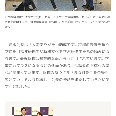
日本将棋連盟の清水市代会長（右奥）と千葉幸生常務理事（右手前）に上月財団の
活動を説明する村田哲也常務理事（左奥）。左手前はコナミグループの松浦芳弘取
締役
清水会長は「大変ありがたい助成です。将棋の未来を担う
プロを目指す研修生や将棋文化を学ぶ研修生たちの励みにな
ります。最近将棋は知育的な面からも注目されています。学
業にもプラスになるなどの側面があり、保護者の将棋への関
心が高まっています。将棋の持つさまざまな可能性を今後も
広げていけるよう挑戦し、会長の使命を果たしていきたいで
す」と話した。