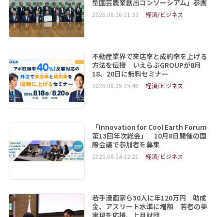
型園芸農業創出コンソーシアム」参画
2026.08.06 11:33
経済/ビジネス
不動産業界で来店率と成約率を上げる
方法を伝授 いえらぶGROUPが8月
18、20日に無料セミナー
2026.08.05 15:46
経済/ビジネス
「Innovation for Cool Earth Forum
第13回年次総会」 10月8日開催の国
際会議で参加者を募集
2026.08.04 12:21
経済/ビジネス
若手漫画家ら30人に年120万円 助成
金、アスリート水準に増額 若者の夢
実現を応援、上月財団