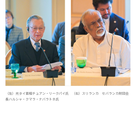
（左）元タイ首相チュアン・リークパイ氏 （右）スリランカ セバランカ財団会
長ハルシャ・クマラ・ナバラトネ氏