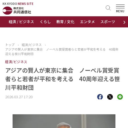
KK KYODO
KK KYODO
NEWS SITE
NEWS SITE
MENU
›
経済 / ビジネス
くらし
教育 / 文化
エンタメ
スポーツ
地
トップページ
お知らせ
トップ
›
経済/ビジネス
›
アジアの賢人が東京に集合 ノーベル賞受賞者らと若者が平和を考える 40周年
ニュース
迎える笹川平和財団
経済/ビジネス
おすすめコンテンツ
アジアの賢人が東京に集合 ノーベル賞受賞
者らと若者が平和を考える 40周年迎える笹
出版物
川平和財団
会社概要
2026.03.27 17:20