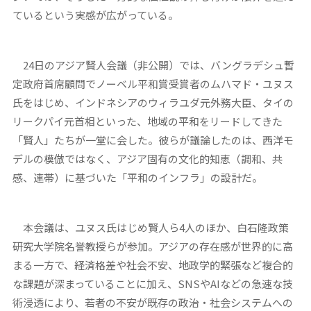
ているという実感が広がっている。
24日のアジア賢人会議（非公開）では、バングラデシュ暫
定政府首席顧問でノーベル平和賞受賞者のムハマド・ユヌス
氏をはじめ、インドネシアのウィラユダ元外務大臣、タイの
リークパイ元首相といった、地域の平和をリードしてきた
「賢人」たちが一堂に会した。彼らが議論したのは、西洋モ
デルの模倣ではなく、アジア固有の文化的知恵（調和、共
感、連帯）に基づいた「平和のインフラ」の設計だ。
本会議は、ユヌス氏はじめ賢人ら4人のほか、白石隆政策
研究大学院名誉教授らが参加。アジアの存在感が世界的に高
まる一方で、経済格差や社会不安、地政学的緊張など複合的
な課題が深まっていることに加え、SNSやAIなどの急速な技
術浸透により、若者の不安が既存の政治・社会システムへの