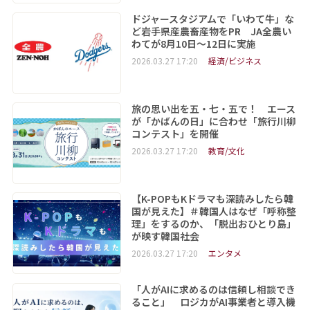
ドジャースタジアムで「いわて牛」な
ど岩手県産農畜産物をPR JA全農い
わてが8月10日～12日に実施
2026.03.27 17:20
経済/ビジネス
旅の思い出を五・七・五で！ エース
が「かばんの日」に合わせ「旅行川柳
コンテスト」を開催
2026.03.27 17:20
教育/文化
【K-POPもKドラマも深読みしたら韓
国が見えた】＃韓国人はなぜ「呼称整
理」をするのか、「脱出おひとり島」
が映す韓国社会
2026.03.27 17:20
エンタメ
「人がAIに求めるのは信頼し相談でき
ること」 ロジカがAI事業者と導入機