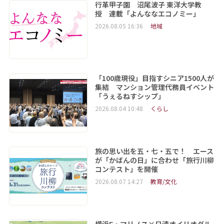
行革甲子園 沼尾波子 東洋大学教
授 連載「よんななエコノミー」
2026.08.05 16:36
地域
「100歳現役」目指すシニア1500人が
集結 マンション管理代務員イベント
「うぇるねすシップ」
2026.08.04 10:48
くらし
旅の思い出を五・七・五で！ エース
が「かばんの日」に合わせ「旅行川柳
コンテスト」を開催
2026.08.07 14:27
教育/文化
横浜F・マリノス×日清オイリオグル