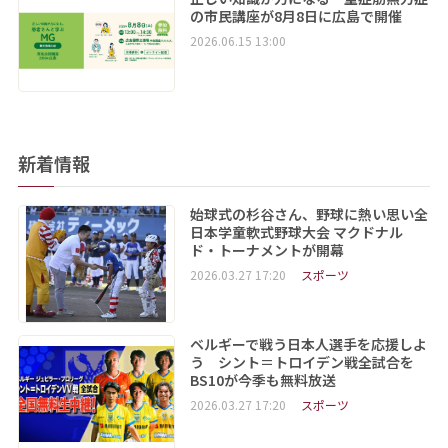
の市民講座が8月8日に広島で開催
2026.06.15 13:00
新着情報
始球式の杉谷さん、野球に熱い思い全
日本学童軟式野球大会 マクドナル
ド・トーナメントが開幕
2026.03.27 17:20
スポーツ
ベルギーで戦う日本人選手を応援しよ
う シント＝トロイデン戦全試合を
BS10が今季も無料放送
2026.03.27 17:20
スポーツ